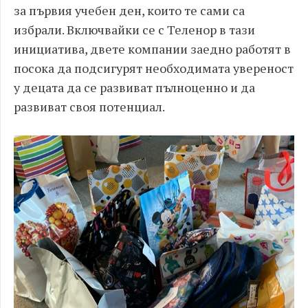
за първия учебен ден, които те сами са
избрали. Включвайки се с Теленор в тази
инициатива, двете компании заедно работят в
посока да подсигурят необходимата увереност
у децата да се развиват пълноценно и да
развиват своя потенциал.