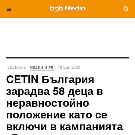
b2b Media
18 Сеп 2020
МЕДИИ И PR
CETIN България
зарадва 58 деца в
неравностойно
положение като се
включи в кампанията