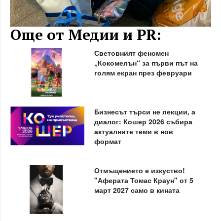
Още от Медии и PR:
Световният феномен
„Кокомелън“ за първи път на
голям екран през февруари
Бизнесът търси не лекции, а
диалог: Кошер 2026 събира
актуалните теми в нов
формат
Отмъщението е изкуство!
"Аферата Томас Краун" от 5
март 2027 само в кината