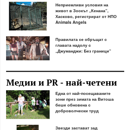
Неприемливи условия на
живот в Зоокът „Кенана“,
Хасково, регистрират от НПО
Animals Angels
Правилата се обръщат с
главата надолу с
„Джуманджи: Без граници“
Медии и PR - най-четени
Една от най-посещаваните
зони през зимата на Витоша
беше обновена с
доброволчески труд
Звезди застават зад