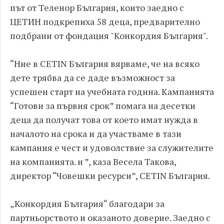
път от Теленор България, които заедно с
ЦЕТИН подкрепиха 58 деца, предварително
подбрани от фондация "Конкордия България".
“Ние в CETIN България вярваме, че на всяко
дете трябва да се даде възможност за
успешен старт на учебната година. Кампанията
“Готови за първия срок” помага на десетки
деца да получат това от което имат нужда в
началото на срока и да участваме в тази
кампания е чест и удоволствие за служителите
на компанията. н ”, каза Весела Такова,
директор “Човешки ресурси”, CETIN България.
„Конкордия България“ благодари за
партньорството и оказаното доверие. Заедно с