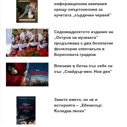
информационна кампания
срещу смъртоносния за
кучетата „сърдечен червей“
Седемнадесетото издание на
„Остров на музиката“
продължава с два безплатни
фолклорни спектакъла в
Борисовата градина
Влизаме в битка със себе си
със „Спайдър-мен: Нов ден“
Знаете името, но не и
историята – „Ебенизър:
Kоледна песен“