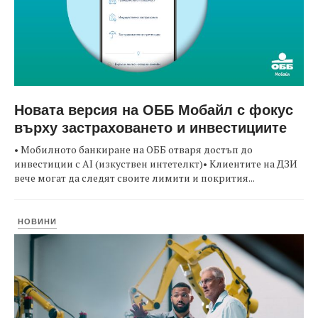
Новата версия на ОББ Мобайл с фокус
върху застраховането и инвестициите
• Мобилното банкиране на ОББ отваря достъп до
инвестиции с AI (изкуствен интетелкт)• Клиентите на ДЗИ
вече могат да следят своите лимити и покрития...
НОВИНИ