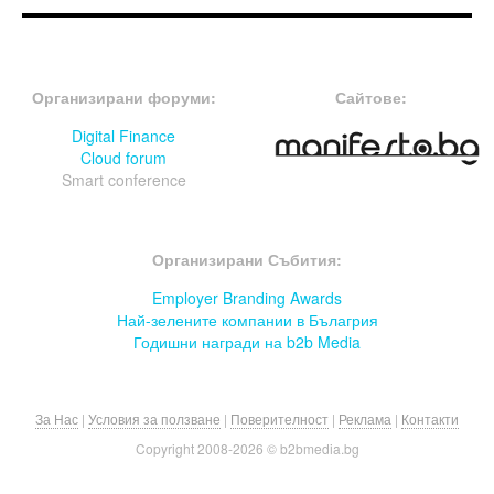
FOOTER-ФОРУМИ
FOOTER-MIDDLE
Организирани форуми:
Сайтове:
Digital Finance
Cloud forum
Smart conference
FOOTER-СЪБИТИЯ
Организирани Събития:
Employer Branding Awards
Най-зелените компании в Бълагрия
Годишни награди на b2b Media
За Нас
|
Условия за ползване
|
Поверителност
|
Реклама
|
Контакти
Copyright 2008-
2026 © b2bmedia.bg