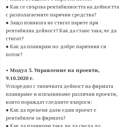
● Как се свързва рентабилността на дейността
с разполагаемите парични средства?
● Защо понякога не стигат парите при
рентабилна дейност? Как да стане така, че да
стигат?
● Как да планирам по-добре паричния си
поток?
• Модул 3. Управление на проекти,
9.10.2020 г.
Успоредно с типичната дейност на фирмата
планираме и изпълняваме различни проекти,
които пораждат следните въпроси:
● Как да преценя дали един проект е
рентабилен за фирмата?
● Как да планирам така, че да сведа до