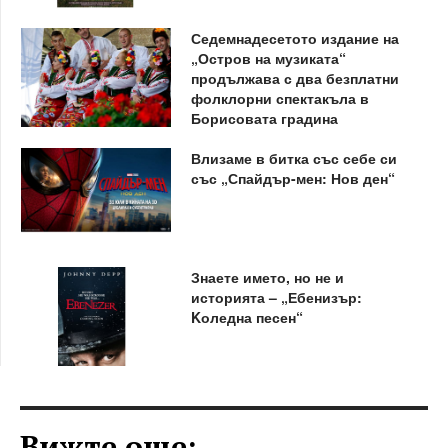
Седемнадесетото издание на
„Остров на музиката“
продължава с два безплатни
фолклорни спектакъла в
Борисовата градина
Влизаме в битка със себе си
със „Спайдър-мен: Нов ден“
Знаете името, но не и
историята – „Ебенизър:
Kоледна песен“
Вижте още: