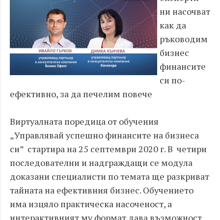
ни насочват
как да
ръководим
бизнес
финансите
си по-
ефективно, за да печелим повече
Виртуалната поредица от обучения
„Управлявай успешно финансите на бизнеса
си” стартира на 25 септември 2020 г. В четири
последователни и надграждащи се модула
доказани специалисти по темата ще разкриват
тайната на ефективния бизнес. Обучението
има изцяло практическа насоченост, а
интерактивният му формат дава възможност