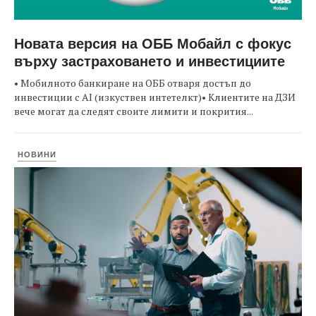
Новата версия на ОББ Мобайл с фокус
върху застраховането и инвестициите
• Мобилното банкиране на ОББ отваря достъп до
инвестиции с AI (изкуствен интетелкт)• Клиентите на ДЗИ
вече могат да следят своите лимити и покрития...
НОВИНИ