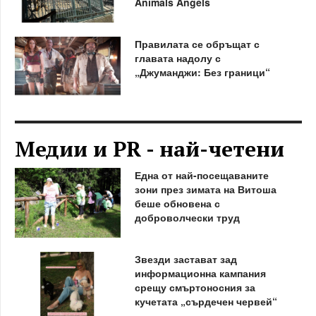
Animals Angels
Правилата се обръщат с
главата надолу с
„Джуманджи: Без граници“
Медии и PR - най-четени
Една от най-посещаваните
зони през зимата на Витоша
беше обновена с
доброволчески труд
Звезди застават зад
информационна кампания
срещу смъртоносния за
кучетата „сърдечен червей“