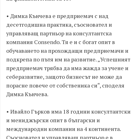
• Димка Кънчева е предприемач с над
десетгодишна практика, съосновател и
управляващ партньор на консултантска
компания Consendo. Тя е и с богат опит в
обучаването на прохождащи предприемачи и
подкрепа по пътя им на развитие. „Успешният
предприемач трябва да има жажда за учене и
себеразвитие, защото бизнесът не може да
порасне повече от собственика си“, споделя
Димка Кънчева.
• Ивайло Гърков има 18 години консултантски
и мениджърски опит в български и
международни компании на 4 континента.
Съосновател и управляващ партньор е в