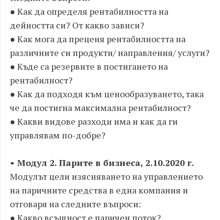
● Как да определя рентабилността на
дейността си? От какво зависи?
● Как мога да преценя рентабилността на
различните си продукти/ направления/ услуги?
● Къде са резервите в постигането на
рентабилност?
● Как да подходя към ценообразуването, така
че да постигна максимална рентабилност?
● Какви видове разходи има и как да ги
управлявам по-добре?
• Модул 2. Парите в бизнеса, 2.10.2020 г.
Модулът цели изясняването на управлението
на паричните средства в една компания и
отговаря на следните въпроси:
● Какво всъщност е паричен поток?