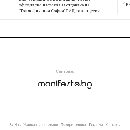
бру
официално настоява за отдаване на
"Топлофикация София" ЕАД на концесия....
FOOTER-MIDDLE
F
Сайтове:
За Нас
|
Условия за ползване
|
Поверителност
|
Реклама
|
Контакти