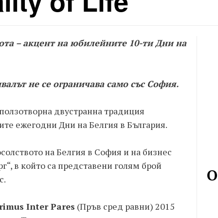
ity of Life”
ота – акцент на юбилейните 10-ти Дни на
валът не се ограничава само със София.
 ползотворна двустранна традиция
ите ежегодни Дни на Белгия в България.
солството на Белгия в София и на бизнес
“, в който са представени голям брой
О
с.
rimus Inter Pares
(Пръв сред равни) 2015