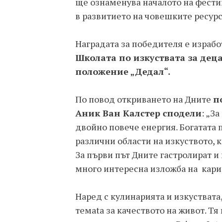
ще ознаменува началото на фестив
в развитието на човешките ресурс
Наградата за победителя е израбо
Школата по изкуствата за дец
положение „Дедал“.
По повод откриването на Дните
п
Аник Ван Калстер сподели
: „З
двойно повече енергия. Богатата
различни области на изкуството, 
За първи път Дните гастролират и 
много интересна изложба на карик
Наред с кулинарията и изкуствата
темаta за качеството на живот. Тя