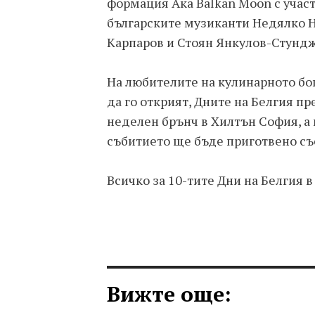
формация Ака Balkan Moon с участ
българските музиканти Недялко 
Карпаров и Стоян Янкулов-Стундж
На любителите на кулинарното бог
да го открият, Дните на Белгия п
неделен брънч в Хилтън София, а
събитието ще бъде приготвено съ
Всичко за 10-тите Дни на Белгия 
Вижте още: