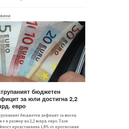
ОВИНИ
атрупаният бюджетен
фицит за юли достигна 2,2
рд. евро
трупаният бюджетен дефицит за месец
 е в размер на 2,2 млрд. евро. Тази
йност представлява 1,8% от прогнозния