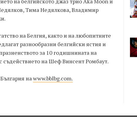
ието на белгийското джаз трио Aka Moon и
Недялков, Тима Недялкова, Владимир
и.
атство на Белгия, както и на любопитните
редлагат разнообразни белгийски ястия и
 празненството за 10 годишнината на
с съдействието на Шеф Винсент Ромбаут.
в България на
www.bblbg.com.