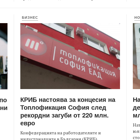
БИЗНЕС
Н
КРИБ настоява за концесия на
Н
 по
Топлофикация София след
де
ени
рекордни загуби от 220 млн.
мл
евро
На
юли
Конфедерацията на работодателите и
сто
индустриалците в България (КРИБ)