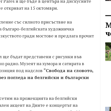
r Pares и ще бъде в центъра на дискусиите
се откриват на 15 октомври.
тление със силното присъствие на
М
на българо-белгийската художничка
ч
зкуството гради мостове и предлага прочит
 ще бъдат представени с рисунки във
о радио. Музеят на хумора и сатирата в
позиция под надслов
“Свобода на словото,
ез погледа на белгийски и български
сетим на прожекцията на белгийски
лен акцент на Дните е концертът на