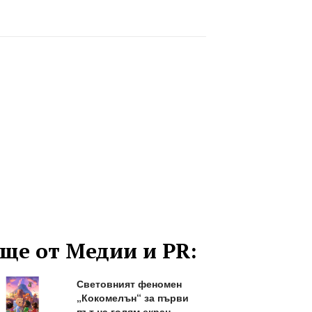
ще от Медии и PR:
Световният феномен
„Кокомелън“ за първи
път на голям екран