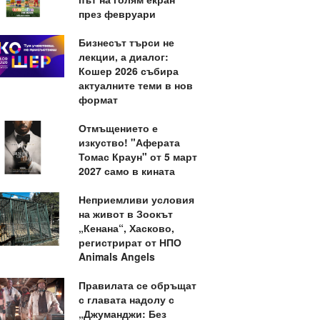
през февруари
Бизнесът търси не
лекции, а диалог:
Кошер 2026 събира
актуалните теми в нов
формат
Отмъщението е
изкуство! "Аферата
Томас Краун" от 5 март
2027 само в кината
Неприемливи условия
на живот в Зоокът
„Кенана“, Хасково,
регистрират от НПО
Animals Angels
Правилата се обръщат
с главата надолу с
„Джуманджи: Без