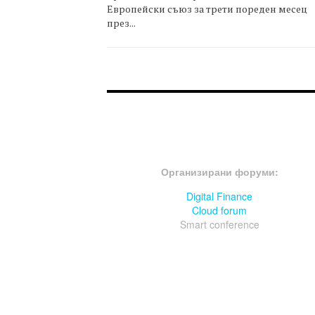
Европейски съюз за трети пореден месец
през...
FOOTER-ФОРУМИ
Организирани форуми:
Digital Finance
Cloud forum
Smart conference