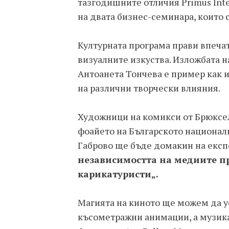
тазгодишните отличия Primus Inte
на двата бизнес-семинара, които 
Културната програма прави впеча
визуалните изкуства. Изложбата 
Антоанета Тончева е пример как и
на различни творчески влияния.
Художници на комикси от Брюксел
фоайето на Българското националн
Габрово ще бъде домакин на екс
независимостта на медиите пр
карикатуристи„.
Магията на киното ще можем да у
късометражни анимации, а музика