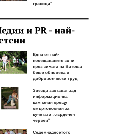
граници“
едии и PR - най-
етени
Една от най-
посещаваните зони
през зимата на Витоша
беше обновена с
доброволчески труд
Звезди застават зад
информационна
кампания срещу
смъртоносния за
кучетата „сърдечен
червей“
Седемнадесетото