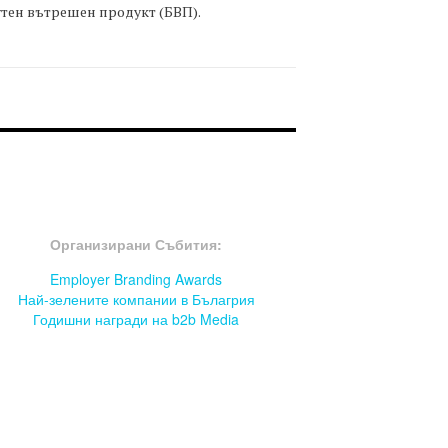
тен вътрешен продукт (БВП).
OOTER-СЪБИТИЯ
Организирани Събития:
Employer Branding Awards
Най-зелените компании в Бълагрия
Годишни награди на b2b Media