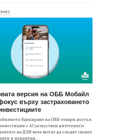
ЗНЕС
вата версия на ОББ Мобайл
фокус върху застраховането
инвестициите
обилното банкиране на ОББ отваря достъп
инвестиции с AI (изкуствен интетелкт)•
ентите на ДЗИ вече могат да следят своите
ити и покрития...