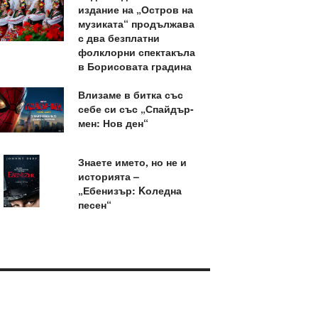
издание на „Остров на
музиката“ продължава
с два безплатни
фолклорни спектакъла
в Борисовата градина
Влизаме в битка със
себе си със „Спайдър-
мен: Нов ден“
Знаете името, но не и
историята –
„Ебенизър: Kоледна
песен“