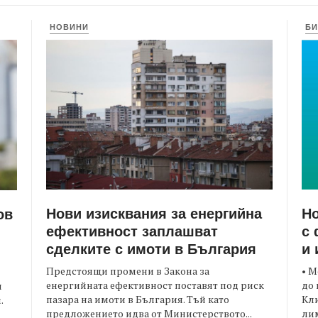
НОВИНИ
БИ
Нови изисквания за енергийна
Но
ов
ефективност заплашват
с 
сделките с имоти в България
и 
Предстоящи промени в Закона за
• М
енергийната ефективност поставят под риск
до 
и
пазара на имоти в България. Тъй като
Кли
.
предложението идва от Министерството...
лим