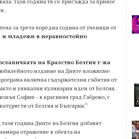
ала. Тази година тя се присъжда за принос
и.
тена за трета поредна година от ученици от
а и младежи в неравностойно
осланичката на Кралство Белгия г-жа
а юбилейното издание на Дните вложихме
 програма включва съдържателни събития от
както и уникални кулинарни идеи от Белгия.
извън София – в красивия град Габрово, с
атуристи от Белгия и България.“
, тази година Дните на Белгия добавят
 намира отражение в обекта на