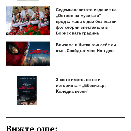
Седемнадесетото издание на
„Остров на музиката“
продължава с два безплатни
фолклорни спектакъла в
Борисовата градина
Влизаме в битка със себе си
със „Спайдър-мен: Нов ден“
Знаете името, но не и
историята – „Ебенизър:
Kоледна песен“
Вижте още: