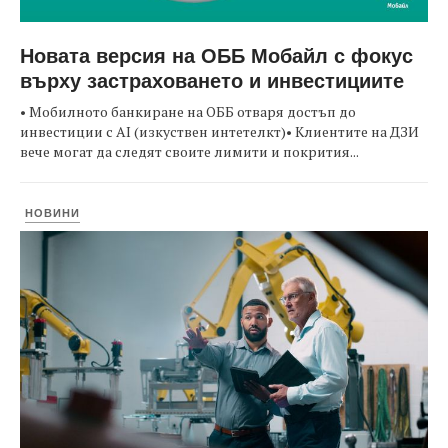
Новата версия на ОББ Мобайл с фокус
върху застраховането и инвестициите
• Мобилното банкиране на ОББ отваря достъп до
инвестиции с AI (изкуствен интетелкт)• Клиентите на ДЗИ
вече могат да следят своите лимити и покрития...
НОВИНИ