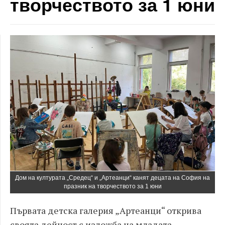
творчеството за 1 юни
Дом на културата „Средец“ и „Артеанци“ канят децата на София на
празник на творчеството за 1 юни
Първата детска галерия „Артеанци“ открива
своята дейност с изложба на младата