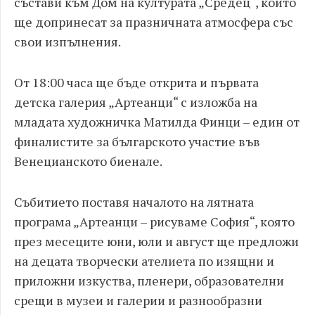
състави към Дом на културата „Средец“, които
ще допринесат за празничната атмосфера със
свои изпълнения.
От 18:00 часа ще бъде открита и първата
детска галерия „Артеанци“ с изложба на
младата художничка Матилда Финци – един от
финалистите за българското участие във
Венецианското биенале.
Събитието поставя началото на лятната
програма „Артеанци – рисуваме София“, която
през месеците юни, юли и август ще предложи
на децата творчески ателиета по изящни и
приложни изкуства, пленери, образователни
срещи в музеи и галерии и разнообразни