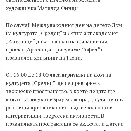
художничка Матилда Финци
По случай Международния ден на детето Дом
на културата „Средец“ и Лятна арт академия
„Артеанци“ дават начало на съвместния
проект „Артеанци – рисуваме София“ с
празничен хепънинг на 1 юни.
От 16:00 до 18:00 часа атриумът на Дом на
културата „Средец“ ще се превърне в
творческо пространство, в което децата ще
могат да рисуват върху мрамора, да участват в
различни арт занимания и да се включат в
интерактивни творчески активности. В
празничната програма ще се включат и детски