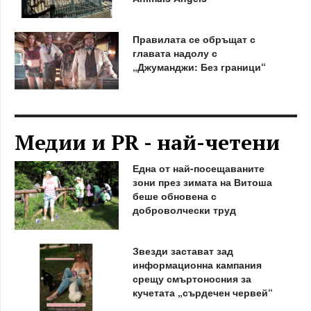
Правилата се обръщат с
главата надолу с
„Джуманджи: Без граници“
Медии и PR - най-четени
Една от най-посещаваните
зони през зимата на Витоша
беше обновена с
доброволчески труд
Звезди застават зад
информационна кампания
срещу смъртоносния за
кучетата „сърдечен червей“