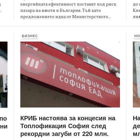
енергийната ефективност поставят под риск
до 
и
пазара на имоти в България. Тъй като
Кли
.
предложението идва от Министерството...
лим
БИЗНЕС
Н
КРИБ настоява за концесия на
Н
 по
Топлофикация София след
де
ени
рекордни загуби от 220 млн.
мл