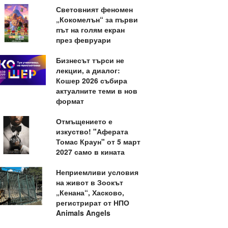
Световният феномен
„Кокомелън“ за първи
път на голям екран
през февруари
Бизнесът търси не
лекции, а диалог:
Кошер 2026 събира
актуалните теми в нов
формат
Отмъщението е
изкуство! "Аферата
Томас Краун" от 5 март
2027 само в кината
Неприемливи условия
на живот в Зоокът
„Кенана“, Хасково,
регистрират от НПО
Animals Angels