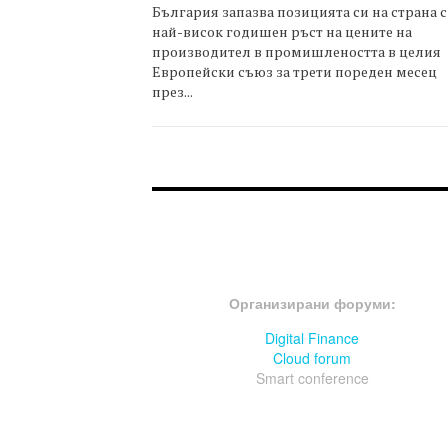
България запазва позицията си на страна с
най-висок годишен ръст на цените на
производител в промишлеността в целия
Европейски съюз за трети пореден месец
през...
FOOTER-ФОРУМИ
Организирани форуми:
Digital Finance
Cloud forum
Smart conference