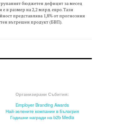
трупаният бюджетен дефицит за месец
 е в размер на 2,2 млрд. евро. Тази
йност представлява 1,8% от прогнозния
тен вътрешен продукт (БВП).
OOTER-СЪБИТИЯ
Организирани Събития:
Employer Branding Awards
Най-зелените компании в Бълагрия
Годишни награди на b2b Media