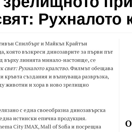
с зрелищното пр
вят: Рухналото 
Стивън Спилбърг и Майкъл Крайтън
, която възкреси динозаврите за първи път
ед върху линията минало-настояще, се
к свят: Рухналото кралство.
Филмът обещава
 кръвта създания и вълнуваща развръзка,
у животни и хора в ново зрелищно
елязано с една своеобразна динозавърска
 една истински епична продукция.
О
nema City IMAX, Mall of Sofia и посрещна