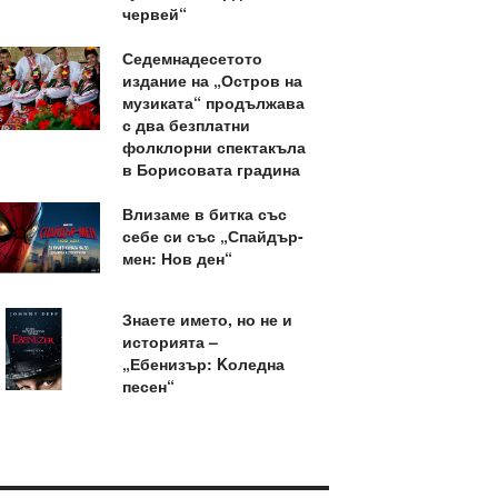
червей“
Седемнадесетото
издание на „Остров на
музиката“ продължава
с два безплатни
фолклорни спектакъла
в Борисовата градина
Влизаме в битка със
себе си със „Спайдър-
мен: Нов ден“
Знаете името, но не и
историята –
„Ебенизър: Kоледна
песен“