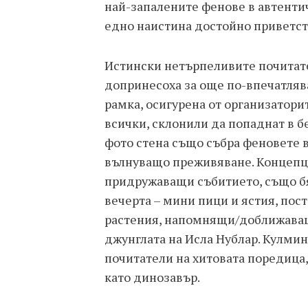
най-запалените фенове в автенти
едно наистина достойно приветс
Истински нетърпеливите почитате
допринесоха за още по-впечатляв
рамка, осигурена от организатори
всички, склонили да попаднат в б
фото стена също събра феновете 
вълнуващо преживяване. Концепци
придружаващи събитието, също бя
вечерта – мини пици и ястия, пос
растения, напомнящи/доближаващ
джунглата на Исла Нублар. Кулмин
почитатели на хитовата поредица,
като динозавър.