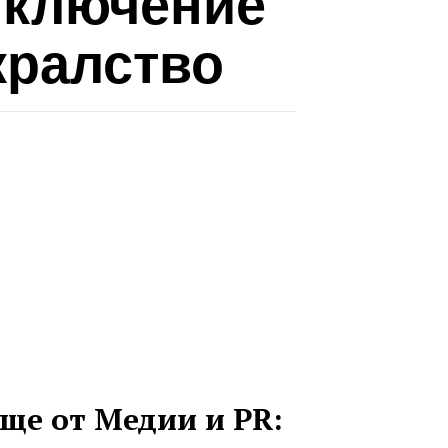
иключение
кралство
ще от Медии и PR: