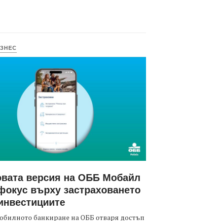
ЗНЕС
вата версия на ОББ Мобайл
фокус върху застраховането
инвестициите
обилното банкиране на ОББ отваря достъп