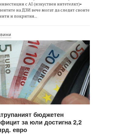
инвестиции с AI (изкуствен интетелкт)•
ентите на ДЗИ вече могат да следят своите
ити и покрития...
ОВИНИ
атрупаният бюджетен
фицит за юли достигна 2,2
рд. евро