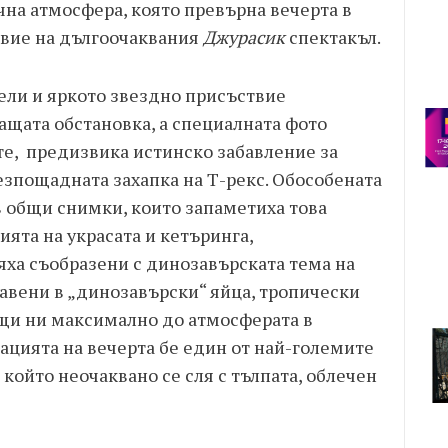
чна атмосфера, която превърна вечерта в
твие на дългоочаквания
Джурасик
спектакъл.
ли и яркото звездно присъствие
ащата обстановка, а специалната фото
те, предизвика истинско забавление за
езпощадната захапка на Т-рекс. Обособената
в общи снимки, които запаметиха това
ята на украсата и кетъринга,
ха съобразени с динозавърската тема на
тавени в „динозавърски“ яйца, тропически
и ни максимално до атмосферата в
ацията на вечерта бе един от най-големите
 който неочаквано се сля с тълпата, облечен