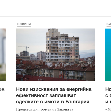
НОВИНИ
БИ
Нови изисквания за енергийна
Но
ов
ефективност заплашват
с 
сделките с имоти в България
и 
Предстоящи промени в Закона за
• М