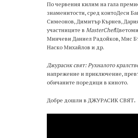
По червения килим на гала преми
знаменитости, сред коитоДеси Ба
Симеонов, Димитър Кърнев, Дария
участниците в
MasterChef
Цветоми
Минчеви Даниел Радойков, Мис Бъ
Наско Михайлов и др.
Джурасик свят: Рухналото кралств
напрежение и приключение, превъ
обичаните поредици в киното.
Добре дошли в ДЖУРАСИК СВЯТ
.