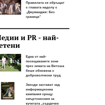
Правилата се обръщат
с главата надолу с
„Джуманджи: Без
граници“
едии и PR - най-
етени
Една от най-
посещаваните зони
през зимата на Витоша
беше обновена с
доброволчески труд
Звезди застават зад
информационна
кампания срещу
смъртоносния за
кучетата „сърдечен