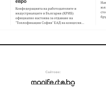
евро
На
юли
Конфедерацията на работодателите и
сто
индустриалците в България (КРИБ)
бру
официално настоява за отдаване на
"Топлофикация София" ЕАД на концесия....
FOOTER-MIDDLE
F
Сайтове: