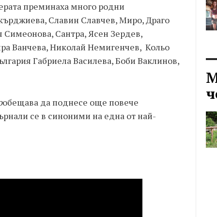
ерата преминаха много родни
кърджиева, Славин Славчев, Миро, Драго
 Симеонова, Сантра, Ясен Зердев,
ра Ванчева, Николай Немигенчев, Кольо
лгария Габриела Василева, Боби Ваклинов,
М
ч
о
обещава да поднесе още повече
рнали се в синоними на една от най-