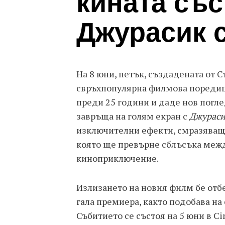
кината съ
Джурасик с
На 8 юни, петък, създадената от 
свръхпопулярна филмова поредица
преди 25 години и даде нов погл
завръща на голям екран с
Джураси
изключителни ефекти, смразяващи
която ще превърне сблъсъка межд
киноприключение.
Излизането на новия филм бе отб
гала премиера, както подобава на
Събитието се състоя на 5 юни в Ci