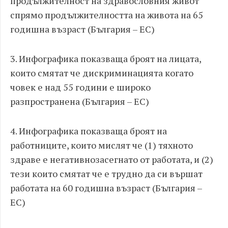
продължителност на здравословния живот
спрямо продължителността на живота на 65
годишна възраст (България – ЕС)
3. Инфографика показваща броят на лицата,
които смятат че дискриминацията когато
човек е над 55 години е широко
разпространена (България – ЕС)
4. Инфографика показваща броят на
работниците, които мислят че (1) тяхното
здраве е негативнозасегнато от работата, и (2)
тези които смятат че е трудно да си вършат
работата на 60 годишна възраст (България –
ЕС)