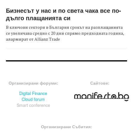
Бизнесът у нас и по света чака все по-
дълго плащанията си
В ключови сектори в България срокът на разплащанията
се увеличава средно с 20 дни спрямо предходната година,
алармират от Allianz Trade
FOOTER-ФОРУМИ
FOOTER-MIDDLE
Организирани форуми:
Сайтове:
Digital Finance
Cloud forum
Smart conference
FOOTER-СЪБИТИЯ
Организирани Събития: