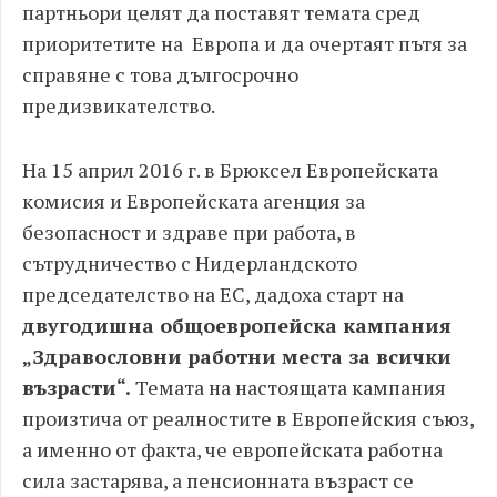
партньори целят да поставят темата сред
приоритетите на Европа и да очертаят пътя за
справяне с това дългосрочно
предизвикателство.
На 15 април 2016 г. в Брюксел Европейската
комисия и Европейската агенция за
безопасност и здраве при работа, в
сътрудничество с Нидерландското
председателство на ЕС, дадоха старт на
двугодишна общоевропейска кампания
„Здравословни работни места за всички
възрасти“.
Темата на настоящата кампания
произтича от реалностите в Европейския съюз,
а именно от факта, че европейската работна
сила застарява, а пенсионната възраст се