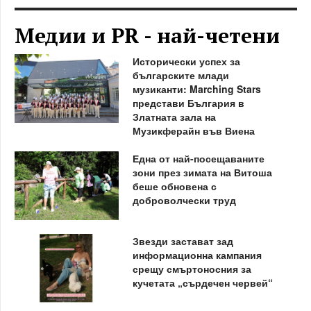
Медии и PR - най-четени
Исторически успех за
българските млади
музиканти: Marching Stars
представи България в
Златната зала на
Музикферайн във Виена
Една от най-посещаваните
зони през зимата на Витоша
беше обновена с
доброволчески труд
Звезди застават зад
информационна кампания
срещу смъртоносния за
кучетата „сърдечен червей“