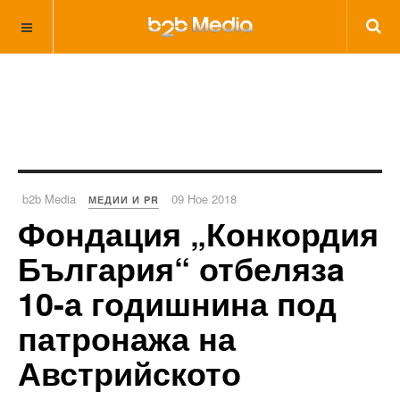
b2b Media
09 Ное 2018
МЕДИИ И PR
Фондация „Конкордия
България“ отбелязa
10-а годишнина под
патронажа на
Австрийското