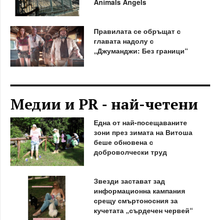
Animals Angels
Правилата се обръщат с
главата надолу с
„Джуманджи: Без граници“
Медии и PR - най-четени
Една от най-посещаваните
зони през зимата на Витоша
беше обновена с
доброволчески труд
Звезди застават зад
информационна кампания
срещу смъртоносния за
кучетата „сърдечен червей“