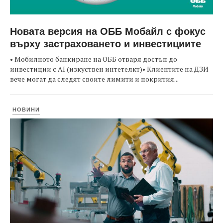
Новата версия на ОББ Мобайл с фокус
върху застраховането и инвестициите
• Мобилното банкиране на ОББ отваря достъп до
инвестиции с AI (изкуствен интетелкт)• Клиентите на ДЗИ
вече могат да следят своите лимити и покрития...
НОВИНИ