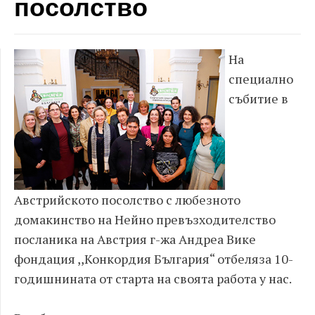
посолство
На
специално
събитие в
Австрийското посолство с любезното
домакинство на Нейно превъзходителство
посланика на Австрия г-жа Андреа Вике
фондация ,,Конкордия България“ отбеляза 10-
годишнината от старта на своята работа у нас.