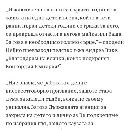
„
Изключително важни са първите години за
живота на едно дете и всеки, който в тези
ранни първи детски години се грижи за него,
се превръща отчасти в негова майка или баща.
За това е необходимо голямо сърце.“ – сподели
Нейно превъзходителство г-жа Андреа Вике.
„
Благодарим на всички, които подкрепят
Конкордия България!“
„
Ние знаем, че работата с деца е
високоотговорно призвание, защото става
дума за хиляди съдби, всяка по своему
уникална. Затова Държавната агенция за
закрила на детето и лично аз Ви подкрепяме
по избрания път, защото каузата за