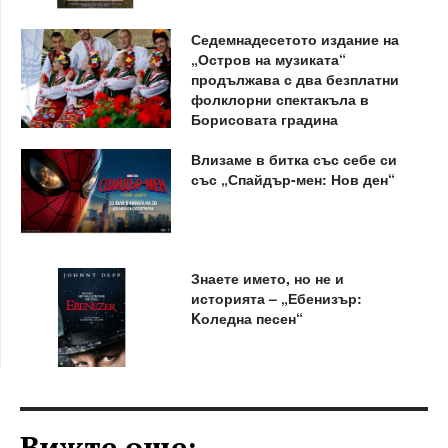
Седемнадесетото издание на
„Остров на музиката“
продължава с два безплатни
фолклорни спектакъла в
Борисовата градина
Влизаме в битка със себе си
със „Спайдър-мен: Нов ден“
Знаете името, но не и
историята – „Ебенизър:
Kоледна песен“
Вижте още: