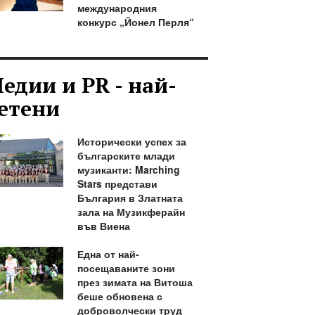
международния
конкурс „Йонел Перля“
едии и PR - най-
етени
Исторически успех за
българските млади
музиканти: Marching
Stars представи
България в Златната
зала на Музикферайн
във Виена
Една от най-
посещаваните зони
през зимата на Витоша
беше обновена с
доброволчески труд