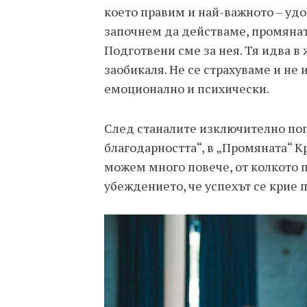
което правим и най-важното – удо
започнем да действаме, промяната
Подготвени сме за нея. Тя идва в 
заобикаля. Не се страхуваме и не
емоционално и психически.
След станалите изключително поп
благодарността“, в „Промяната“ К
можем много повече, от колкото п
убеждението, че успехът се крие 