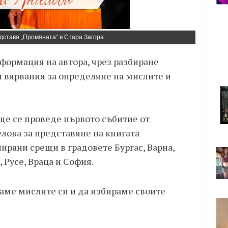
дставя „Промяната“ в Стара Загора
сформация на автора, чрез разбиране
и вярвания за определяне на мислите и
 ще се проведе първото събитие от
лова за представяне на книгата
нирани срещи в градовете Бургас, Варна,
 Русе, Враца и София.
ваме мислите си и да избираме своите