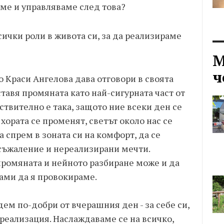
аме и управляваме след това?
ички роли в живота си, за да реализираме
М
ч
то Краси Ангелова дава отговори в своята
ставя промяната като най-сигурната част от
йствително е така, защото ние всеки ден се
хората се променят, светът около нас се
 спрем в зоната си на комфорт, да се
 съжаление и нереализирани мечти.
промяната и нейното разбиране може и да
сами да я провокираме.
ем по-добри от вчерашния ден - за себе си,
реализация. Наслаждаваме се на всичко,