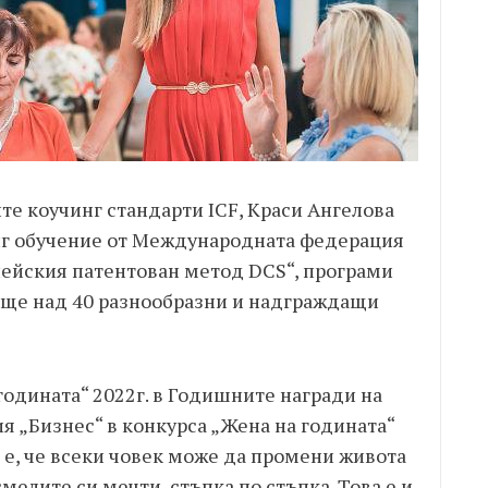
 коучинг стандарти ICF, Краси Ангелова
г обучение от Международната федерация
опейския патентован метод DCS“, програми
още над 40 разнообразни и надграждащи
 годината“ 2022г. в Годишните награди на
я „Бизнес“ в конкурса „Жена на годината“
ия е, че всеки човек може да промени живота
мелите си мечти, стъпка по стъпка. Това е и