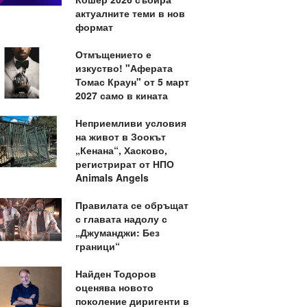
актуалните теми в нов
формат
Отмъщението е
изкуство! "Аферата
Томас Краун" от 5 март
2027 само в кината
Неприемливи условия
на живот в Зоокът
„Кенана“, Хасково,
регистрират от НПО
Animals Angels
Правилата се обръщат
с главата надолу с
„Джуманджи: Без
граници“
Найден Тодоров
оценява новото
поколение диригенти в