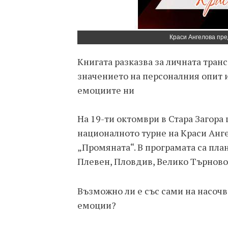
Краси Ангелова пре
Книгата разказва за личната тран
значението на персоналния опит 
емоциите ни
На 19-ти октомври в Стара Загора
националното турне на Краси Анге
„Промяната“. В програмата са пла
Плевен, Пловдив, Велико Търново,
Възможно ли е със сами на насоч
емоции?