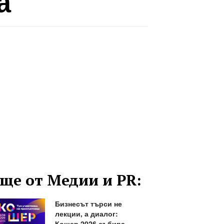
а
ще от Медии и PR:
Бизнесът търси не
лекции, а диалог:
Кошер 2026 събира