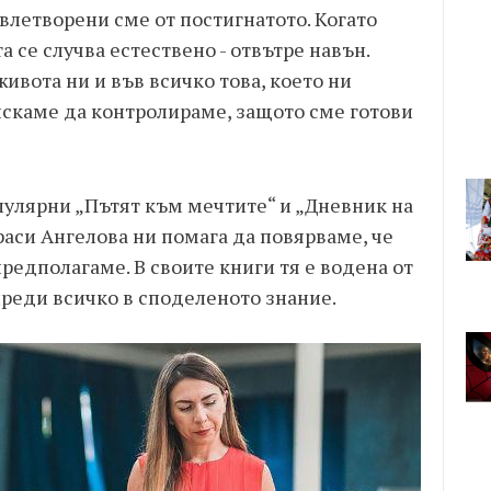
влетворени сме от постигнатото. Когато
 се случва естествено - отвътре навън.
живота ни и във всичко това, което ни
 искаме да контролираме, защото сме готови
улярни „Пътят към мечтите“ и „Дневник на
раси Ангелова ни помага да повярваме, че
редполагаме. В своите книги тя е водена от
преди всичко в споделеното знание.