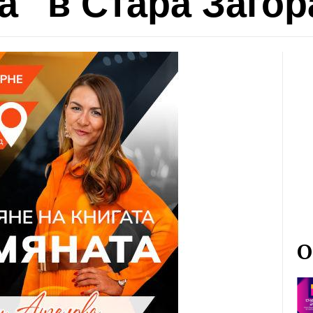
“ в Стара Загор
О