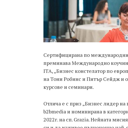
Сертифицирана по международните
преминава Международно коучин
ITA, „Бизнес констелатор по евр
на Тони Робинс и Питър Сейдж и 
курсове и семинари.
Отлича е с приз „Бизнес лидер на
b2bmedia и номинирана в категори
2022г. на сп. Grazia. Нейната мис
си и да изживее пълноценно най-с