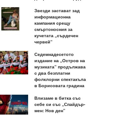
Звезди застават зад
информационна
кампания срещу
смъртоносния за
кучетата „сърдечен
червей“
Седемнадесетото
издание на „Остров на
музиката“ продължава
с два безплатни
фолклорни спектакъла
в Борисовата градина
Влизаме в битка със
себе си със „Спайдър-
мен: Нов ден“