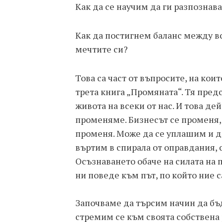
Как да се научим да ги разпознав
Как да постигнем баланс между вс
мечтите си?
Това са част от въпросите, на кои
трета книга „Промяната“. Тя пред
живота на всеки от нас. И това де
променяме. Бизнесът се променя, 
променя. Може да се уплашим и да
въртим в спирала от оправдания,
Осъзнаването обаче на силата на 
ни поведе към път, по който ние 
Започваме да търсим начин да бъд
стремим се към своята собствена 