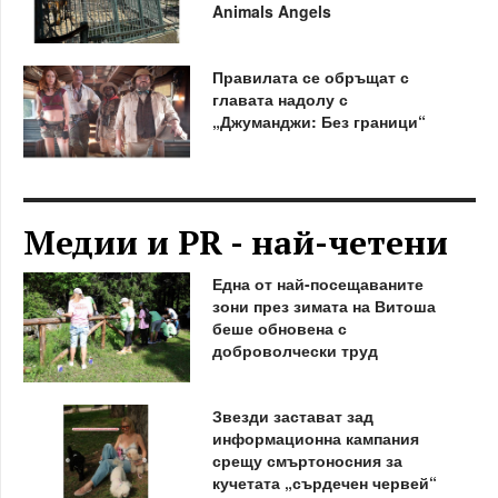
Animals Angels
Правилата се обръщат с
главата надолу с
„Джуманджи: Без граници“
Медии и PR - най-четени
Една от най-посещаваните
зони през зимата на Витоша
беше обновена с
доброволчески труд
Звезди застават зад
информационна кампания
срещу смъртоносния за
кучетата „сърдечен червей“