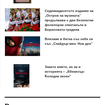
Седемнадесетото издание на
„Остров на музиката“
продължава с два безплатни
фолклорни спектакъла в
Борисовата градина
Влизаме в битка със себе си
със „Спайдър-мен: Нов ден“
Знаете името, но не и
историята – „Ебенизър:
Kоледна песен“