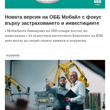
Новата версия на ОББ Мобайл с фокус
върху застраховането и инвестициите
• Мобилното банкиране на ОББ отваря достъп до
инвестиции с AI (изкуствен интетелкт)• Клиентите на ДЗИ
вече могат да следят своите лимити и покрития...
НОВИНИ