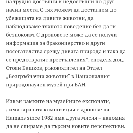
на трудно достъпни и недостъпни по друг
начин места. С тях можем да достигнем до
убежищата на дивите животни, да
наблюдаваме тяхното поведение без да ги
безпокоим. С дроновете може да се получи
информация за бракониерство и други
посегателства срещу дивата природа и така да
се предотвратят престъпления”, споделя доц.
Стоян Бешков, ръководител на Отдел
„Безгръбначни животни“ в Националния
природонаучен музей при БАН.
Извън рамките на музейните експонати,
лимитираната композиция с дронове на
Humans since 1982 има друга мисия – напомня
да не спираме да търсим новите перспективи.