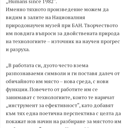
„Humans since 1982“.
Именно тяхното произведение можем да
видим в залите на Националния
природонаучен музей при БАН. Творчеството
им повдига въпроси за двойствената природа
на технологиите – източник на научен прогрес
и разруха.
„В работата си, дуото често взема
разпознаваеми символи и ги поставя далеч от
обичайното им място – нова среда, с нови
функции. Повечето от работите им се
занимават с технологиите, които те наричат
„инструмент за ефективност“, като добавят
към тях една поетична перспектива с целта да
покажат нов начин на разбиране за мястото им