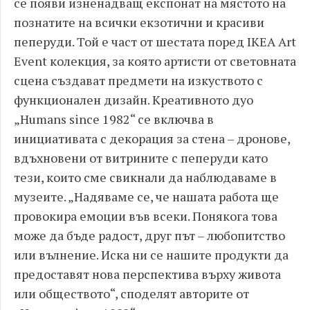
се появи изненадващ експонат на мястото на
познатите на всички екзотични и красиви
пеперуди. Той е част от шестата поред IKEA Art
Event колекция, за която артисти от световната
сцена създават предмети на изкуството с
функционален дизайн. Креативното дуо
„Humans since 1982“ се включва в
инициативата с декорация за стена – дронове,
вдъхновени от витрините с пеперуди като
тези, които сме свикнали да наблюдаваме в
музеите. „Надяваме се, че нашата работа ще
провокира емоции във всеки. Понякога това
може да бъде радост, друг път – любопитство
или вълнение. Иска ни се нашите продукти да
предоставят нова перспектива върху живота
или обществото“, споделят авторите от