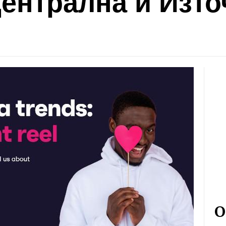
ентрална и Изто
О