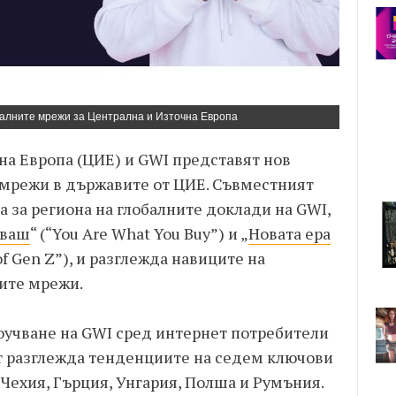
алните мрежи за Централна и Източна Европа
чна Европа (ЦИЕ) и GWI представят нов
 мрежи в държавите от ЦИЕ. Съвместният
а за региона на глобалните доклади на GWI,
уваш
“ (“You Are What You Buy”) и „
Новата ера
of Gen Z”), и разглежда навиците на
ите мрежи.
оучване на GWI сред интернет потребители
ът разглежда тенденциите на седем ключови
 Чехия, Гърция, Унгария, Полша и Румъния.