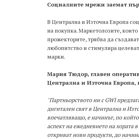
Социалните мрежи заемат пър
В Централна и Източна Европа со
на покупка. Маркетолозите, които
прожекторите, трябва да създава
любопитство и стимулира целеват
марки.
Мария Тюдор, главен оперативе
Централна и Източна Европа, 
"Партньорството ни с GWI предлаг
дигитален свят в Централна и Изто
впечатляващо, е начинът, по който
аспект на ежедневието на хората в
откриват нови продукти, до начина