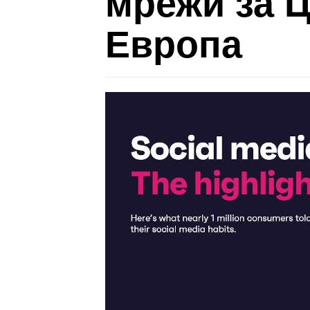
мрежи за Ц
Европа