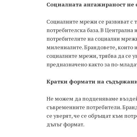
Социалната ангажираност не с
Социалните мрежи се развиват с те
потребителска база. В Централна 
потребителите на социални мрежи
милениалите. Брандовете, които и
социалните мрежи, трябва да се у
предназначено както за по-младат
Кратки формати на съдържани
Не можем да подценяваме въздей
съвременните потребители. Брандо
се уверят, че се обръщат към пот
дълъг формат.