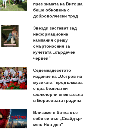
през зимата на Витоша
беше обновена с
доброволчески труд
Звезди застават зад
информационна
кампания срещу
смъртоносния за
кучетата „сърдечен
червей“
Седемнадесетото
издание на „Остров на
музиката“ продължава
с два безплатни
фолклорни спектакъла
в Борисовата градина
Влизаме в битка със
себе си със „Спайдър-
мен: Нов ден“