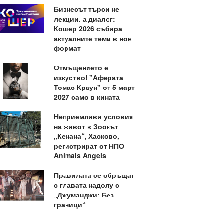
Бизнесът търси не
лекции, а диалог:
Кошер 2026 събира
актуалните теми в нов
формат
Отмъщението е
изкуство! "Аферата
Томас Краун" от 5 март
2027 само в кината
Неприемливи условия
на живот в Зоокът
„Кенана“, Хасково,
регистрират от НПО
Animals Angels
Правилата се обръщат
с главата надолу с
„Джуманджи: Без
граници“