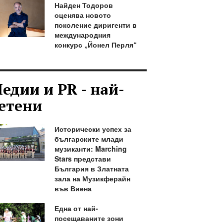
Найден Тодоров
оценява новото
поколение диригенти в
международния
конкурс „Йонел Перля“
едии и PR - най-
етени
Исторически успех за
българските млади
музиканти: Marching
Stars представи
България в Златната
зала на Музикферайн
във Виена
Една от най-
посещаваните зони