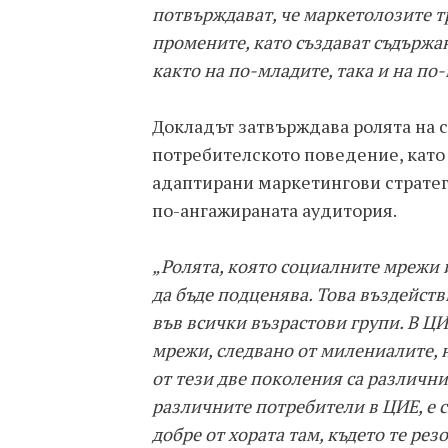
потвърждават, че маркетолозите т
промените, като създават съдържа
както на по-младите, така и на по
Докладът затвърждава ролята на 
потребителското поведение, като
адаптирани маркетингови стратеги
по-ангажираната аудитория.
„Ролята, която социалните мрежи и
да бъде подценява. Това въздейст
във всички възрастови групи. В Ц
мрежи, следвано от милениалите, 
от тези две поколения са различни.
различните потребители в ЦИЕ, е 
добре от хората там, където те рез