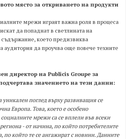
вото място за откриването на продукти
циалните мрежи играят важна роля в процеса
 искат да попаднат в светлината на
т съдържание, което предизвиква
а аудитория да проучва още повече техните
н директор на Publicis Groupe за
подчертава значението на тези данни:
а уникален поглед върху развиващия се
чна Европа. Това, което е особено
 социалните мрежи са се вплели във всеки
 региона - от начина, по който потребителите
, по който те се ангажират с новини. Данните