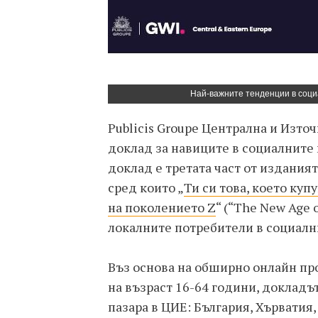
Най-важните тенденции в соци
Publicis Groupe Централна и Изто
доклад за навиците в социалните
доклад е третата част от изданият
сред които „
Ти си това, което куп
на поколението Z
“ (“The New Age 
локалните потребители в социалн
Въз основа на обширно онлайн пр
на възраст 16-64 години, доклад
пазара в ЦИЕ: България, Хърватия,