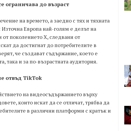
е ограничава до възраст
чение на времето, а заедно с тях и тяхната
и Източна Европа най-голям е делът на
 от поколението X, следвани от
скат да достигнат до потребителите в
верят, че създават съдържание, което е
а, така и за по-възрастната аудитория.
е отвъд TikTok
ствието на видеосъдържанието върху
вете, които искат да се отличат, трябва да
ребителите в различни платформи с кратък и