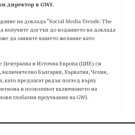
ки директор в GWI.
дание на доклада “Social Media Trends: The
 да получите достъп до изданието на доклада
оже да заявите вашето желание като
e Централна и Източна Европа (ЦИЕ) си
, включително България, Хърватия, Чехия,
, като предлагат рядък поглед върху
региона и позволяват включването на
чови глобални проучвания на GWI.