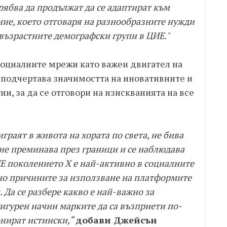
рябва да продължат да се адаптират към
ние, което отговаря на разнообразните нужди
-възрастните демографски групи в ЦИЕ."
социалните мрежи като важен двигател на
 подчертава значимостта на иновативните и
и, за да се отговори на изискванията на все
граят в живота на хората по света, не бива
вие преминава през граници и се наблюдава
ИЕ поколението X е най-активно в социалните
но причините за използване на платформите
 Да се разбере какво е най-важно за
сигурен начин марките да са възприети по-
онират истински,“
добави Джейсън