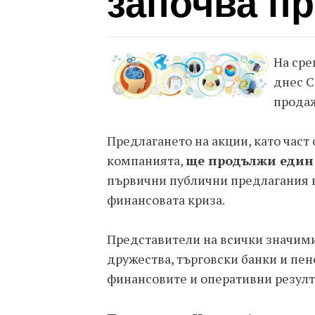
започва пр
На сре
днес С
продаж
Предлагането на акции, като част
компанията,
ще продължи един
първични публични предлагания в
финансовата криза.
Представители на всички значим
дружества, търговски банки и пен
финансовите и оперативни резулт