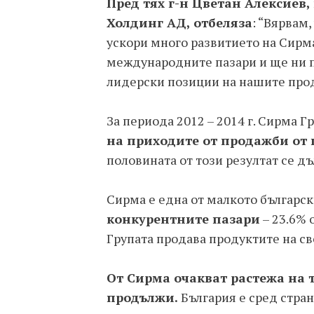
Пред тях г-н Цветан Алексиев
Холдинг АД, отбеляза
: “Вярвам
ускори много развитието на Сирма
международните пазари и ще ни п
лидерски позиции на нашите проду
За периода 2012 – 2014 г. Сирма
на приходите от продажби от
половината от този резултат се дъ
Сирма е една от малкото българс
конкурентните пазари
– 23.6% 
Групата продава продуктите на св
От Сирма очакват растежа на 
продължи.
България е сред стра