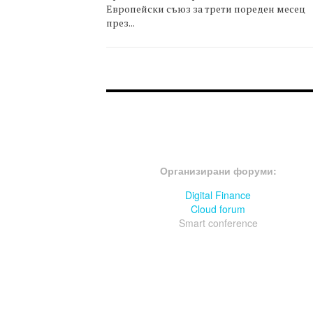
Европейски съюз за трети пореден месец
през...
FOOTER-ФОРУМИ
Организирани форуми:
Digital Finance
Cloud forum
Smart conference