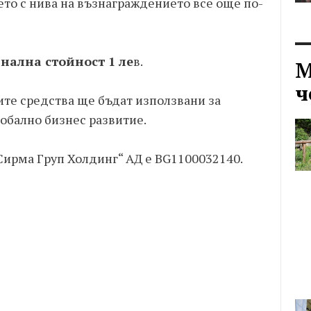
ето с нива на възнаграждението все още по-
нална стойност 1 ле
в.
М
ч
ите средства ще бъдат използвани за
обално бизнес развитие.
Сирма Груп Холдинг“ АД е BG1100032140.