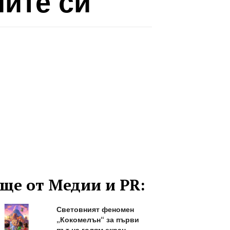
иите си
ще от Медии и PR:
Световният феномен
„Кокомелън“ за първи
път на голям екран