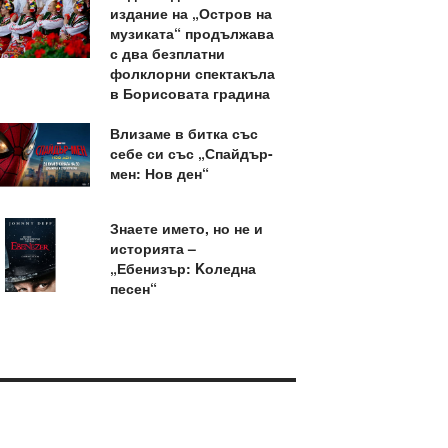
издание на „Остров на
музиката“ продължава
с два безплатни
фолклорни спектакъла
в Борисовата градина
Влизаме в битка със
себе си със „Спайдър-
мен: Нов ден“
Знаете името, но не и
историята –
„Ебенизър: Kоледна
песен“