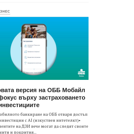
ЗНЕС
вата версия на ОББ Мобайл
фокус върху застраховането
инвестициите
обилното банкиране на ОББ отваря достъп
инвестиции с AI (изкуствен интетелкт)•
ентите на ДЗИ вече могат да следят своите
ити и покрития...