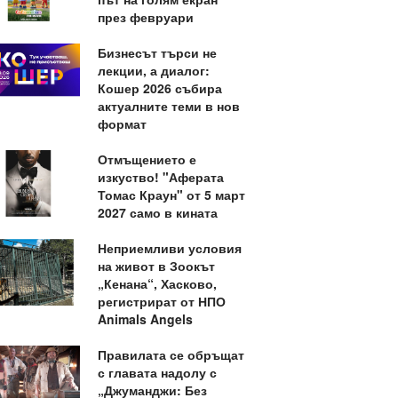
през февруари
Бизнесът търси не
лекции, а диалог:
Кошер 2026 събира
актуалните теми в нов
формат
Отмъщението е
изкуство! "Аферата
Томас Краун" от 5 март
2027 само в кината
Неприемливи условия
на живот в Зоокът
„Кенана“, Хасково,
регистрират от НПО
Animals Angels
Правилата се обръщат
с главата надолу с
„Джуманджи: Без