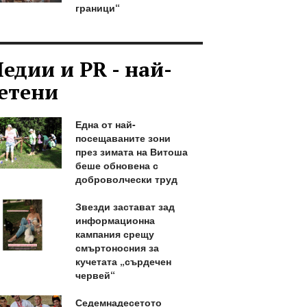
граници“
едии и PR - най-
етени
Една от най-
посещаваните зони
през зимата на Витоша
беше обновена с
доброволчески труд
Звезди застават зад
информационна
кампания срещу
смъртоносния за
кучетата „сърдечен
червей“
Седемнадесетото