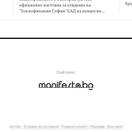
бру
официално настоява за отдаване на
"Топлофикация София" ЕАД на концесия....
FOOTER-MIDDLE
F
Сайтове:
За Нас
|
Условия за ползване
|
Поверителност
|
Реклама
|
Контакти