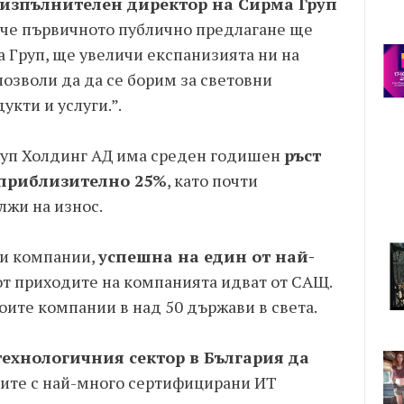
, изпълнителен директор на Сирма Груп
, че първичното публично предлагане ще
 Груп, ще увеличи експанизията ни на
озволи да да се борим за световни
кти и услуги.”.
 Груп Холдинг АД има среден годишен
ръст
 приблизително 25%
, като почти
лжи на износ.
ки компании,
успешна на един от най-
от приходите на компанията идват от САЩ.
оите компании в над 50 държави в света.
технологичния сектор в България да
ните с най-много сертифицирани ИТ