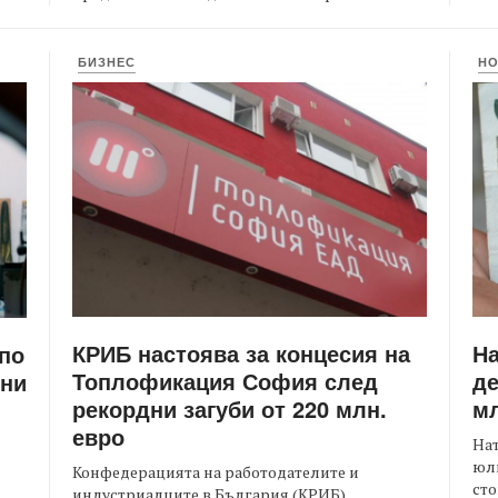
БИЗНЕС
Н
КРИБ настоява за концесия на
Н
 по
Топлофикация София след
де
ени
рекордни загуби от 220 млн.
мл
евро
На
юли
Конфедерацията на работодателите и
сто
индустриалците в България (КРИБ)