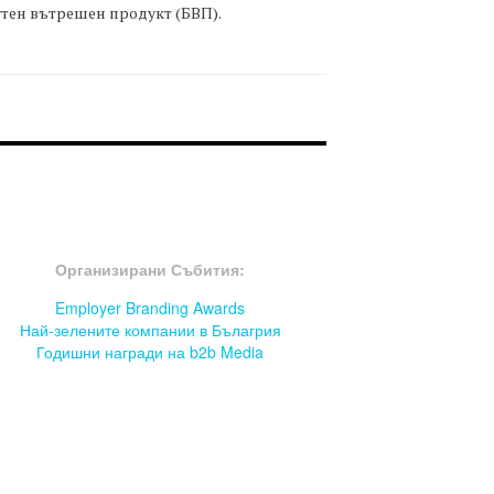
тен вътрешен продукт (БВП).
OOTER-СЪБИТИЯ
Организирани Събития:
Employer Branding Awards
Най-зелените компании в Бълагрия
Годишни награди на b2b Media