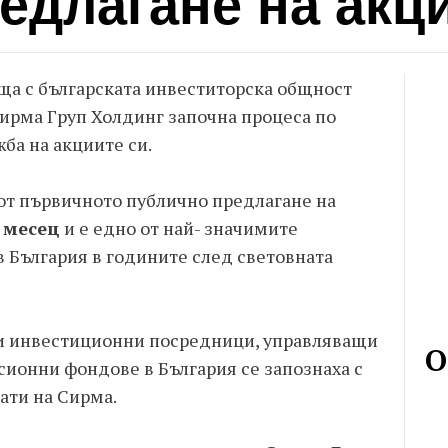
едлагане на акц
ща с българската инвеститорска общност
ирма Груп Холдинг започна процеса по
ба на акциите си.
 от първичното публично предлагане на
 месец
и е едно от най- значимите
 България в годините след световната
и инвестиционни посредници, управляващи
О
сионни фондове в България се запознаха с
ати на Сирма.