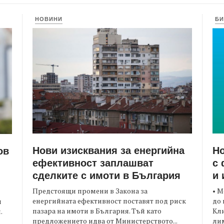
НОВИНИ
БИ
Нови изисквания за енергийна
Но
ов
ефективност заплашват
с 
сделките с имоти в България
и 
Предстоящи промени в Закона за
• М
енергийната ефективност поставят под риск
до 
и
пазара на имоти в България. Тъй като
Кли
.
предложението идва от Министерството...
лим