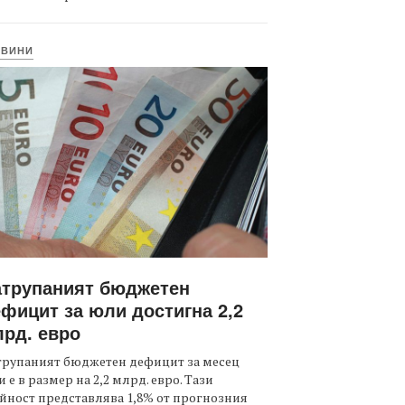
ОВИНИ
атрупаният бюджетен
фицит за юли достигна 2,2
рд. евро
трупаният бюджетен дефицит за месец
 е в размер на 2,2 млрд. евро. Тази
йност представлява 1,8% от прогнозния