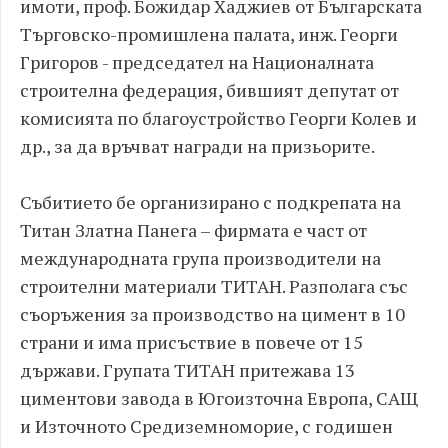
имоти, проф. Божидар Хаджиев от Българската
Търговско-промишлена палата, инж. Георги
Григоров - председател на Националната
строителна федерация, бившият депутат от
комисията по благоустройство Георги Колев и
др., за да връчват награди на призьорите.
Събитието бе организирано с подкрепата на
Титан Златна Панега – фирмата е част от
международната група производители на
строителни материали ТИТАН. Разполага със
съоръжения за производство на цимент в 10
страни и има присъствие в повече от 15
държави. Групата ТИТАН притежава 13
циментови завода в Югоизточна Европа, САЩ
и Източното Средиземноморие, с годишен