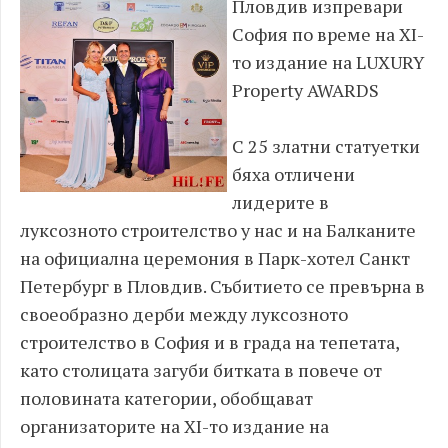
Пловдив изпревари
София по време на XI-
то издание на LUXURY
Property AWARDS
С 25 златни статуетки
бяха отличени
лидерите в
луксозното строителство у нас и на Балканите
на официална церемония в Парк-хотел Санкт
Петербург в Пловдив. Събитието се превърна в
своеобразно дерби между луксозното
строителство в София и в града на тепетата,
като столицата загуби битката в повече от
половината категории, обобщават
организаторите на XI-то издание на