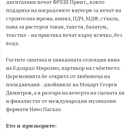
дигиталния печат ФРЕШ Принт,, които
подариха на наградените ваучери за печат на
строителна мрежа, винил, ПДЧ, МДФ, стъкла,
пана за растерен таван, тапети, балатум,
текстил – на практика печат върху всичко, без
вода.
Гостите опитаха и уникалната селекция вина
на Едоардо Миролио, партньор на събитието.
Церемонията бе открита от любимеца на
пловдивчани - двойникът на Моцарт Георги
Димитров, а в разгара на вечерта на сцената пя
и финалистът от международни музикални
формати Начо Паскал.
Ето и призьорите: