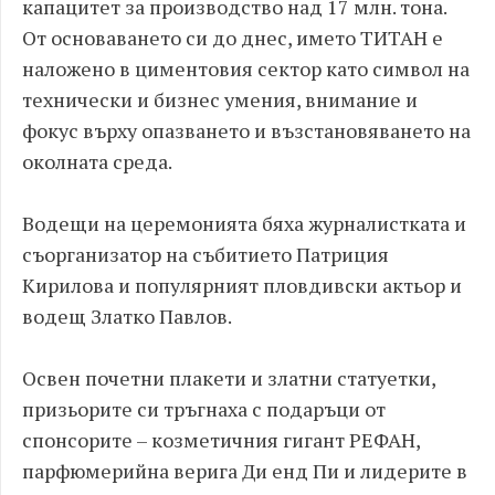
капацитет за производство над 17 млн. тона.
От основаването си до днес, името ТИТАН е
наложено в циментовия сектор като символ на
технически и бизнес умения, внимание и
фокус върху опазването и възстановяването на
околната среда.
Водещи на церемонията бяха журналистката и
съорганизатор на събитието Патриция
Кирилова и популярният пловдивски актьор и
водещ Златко Павлов.
Освен почетни плакети и златни статуетки,
призьорите си тръгнаха с подаръци от
спонсорите – козметичния гигант РЕФАН,
парфюмерийна верига Ди енд Пи и лидерите в