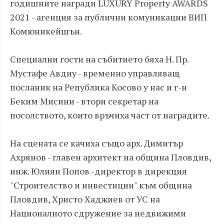
годишните награди LUXURY Property AWARDS
2021 - агенция за публични комуникации ВИП
Комюникейшън.
Специални гости на събитието бяха Н. Пр.
Мустафе Авдиу - временно управляващ
посланик на Република Косово у нас и г-н
Беким Мисини - втори секретар на
посолството, които връчиха част от наградите.
На сцената се качиха също арх. Димитър
Ахрянов - главен архитект на община Пловдив,
инж. Юлиян Попов -директор в дирекция
"Строителство и инвестиции" към община
Пловдив, Христо Хаджиев от УС на
Националното сдружение за недвижими