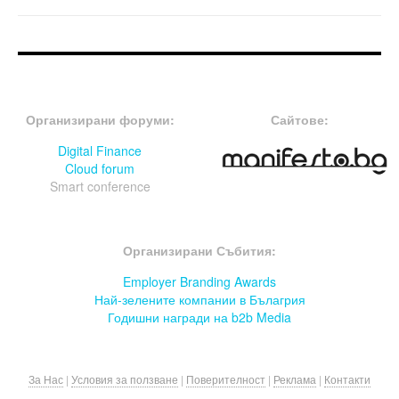
FOOTER-ФОРУМИ
FOOTER-MIDDLE
Организирани форуми:
Сайтове:
Digital Finance
Cloud forum
Smart conference
FOOTER-СЪБИТИЯ
Организирани Събития:
Employer Branding Awards
Най-зелените компании в Бълагрия
Годишни награди на b2b Media
За Нас
|
Условия за ползване
|
Поверителност
|
Реклама
|
Контакти