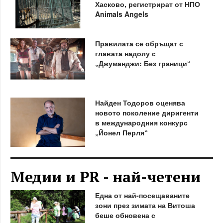
Хасково, регистрират от НПО
Animals Angels
Правилата се обръщат с
главата надолу с
„Джуманджи: Без граници“
Найден Тодоров оценява
новото поколение диригенти
в международния конкурс
„Йонел Перля“
Медии и PR - най-четени
Една от най-посещаваните
зони през зимата на Витоша
беше обновена с