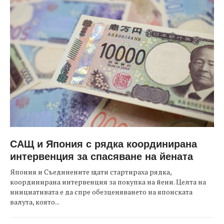
САЩ и Япония с рядка координирана
интервенция за спасяване на йената
Япония и Съединените щати стартираха рядка,
координирана интервенция за покупка на йени. Целта на
инициативата е да спре обезценяването на японската
валута, която...