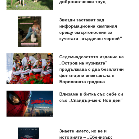
доброволчески труд
Звезди застават зад
информационна кампания
срещу смъртоносния за
кучетата „сърдечен червей“
Седемнадесетото издание на
„Остров на музиката“
продължава с два безплатни
фолклорни спектакъла в
Борисовата градина
Влизаме в битка със себе си
със „Спайдър-мен: Нов ден“
Знаете името, но не и
историята – „Ебенизър: