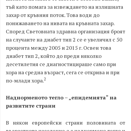
тъй като помага за извеждането на излишната
захар от кръвния поток. Това води до
понижаването на нивата на кръвната захар.
Според Световната здравна организация броят
на случаите на диабет тип 2 се е увеличил с 50
процента между 2005 и 2015 г. Освен това
диабет тип 2, който до преди няколко
десетилетия се диагностицираше само при
хора на средна възраст, сега се открива и при
2
по-млади хора.
Наднорменото тегло – „епидемията“ на
развитите страни
В някои европейски страни половината от
възрастното население е с наднормено тегло и