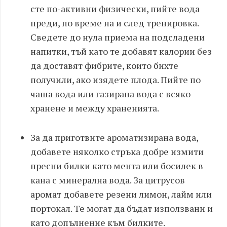
сте по-активни физически, пийте вода
преди, по време на и след тренировка.
Сведете до нула приема на подсладени
напитки, тъй като те добавят калории без
да доставят фибрите, които бихте
получили, ако изядете плода.
Пийте по
чаша вода или газирана вода с всяко
хранене и между храненията.
За да приготвите ароматизирана вода,
добавете няколко стръка добре измити
пресни билки като мента или босилек в
кана с минерална вода. За цитрусов
аромат добавете резени лимон, лайм или
портокал. Те могат да бъдат използвани и
като допълнение към билките.