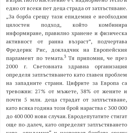
едно от всеки пет деца страда от затлъстяване.
„
За борба срещу тази епидемия е необходим
цялостен подход, който комбинира
информиране, правилно хранене и физическа
активност от ранна възраст
”, подчертава
Фредерик Рис, докладчик на Европейския
3
парламент по темата.
Тя припомня, че през
2000 г. Световната здравна организация
определя затлъстяването като главен проблем
на западните страни. Цифрите за Европа са
тревожни: 27% от мъжете, 38% от жените и
почти 5 млн. деца страдат от затлъстяване,
като всяка година този брой нараства с 300 000
до 400 000 нови случаи. Евродепутатите стигат
още по-далеч, като определят затлъстяването
като „епидемия“ и настояват борбата срещу