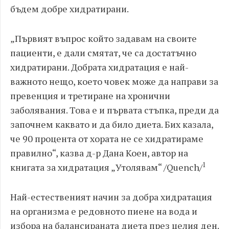
бъдем добре хидратирани.
„
Първият въпрос който задавам на своите
пациенти, е дали смятат, че са достатъчно
хидратирани. Добрата хидратация е най-
важното нещо, което човек може да направи за
превенция и третиране на хронични
заболявания. Това е и първата стъпка, преди да
започнем каквато и да било диета. Бих казала,
че 90 процента от хората не се хидратираме
правилно
“, казва д-р Дана Коен, автор на
1
книгата за хидратация „Утолявам“ /Quench/
Най-естественият начин за добра хидратация
на организма е редовното пиене на вода и
избора на балансираната диета през целия ден.