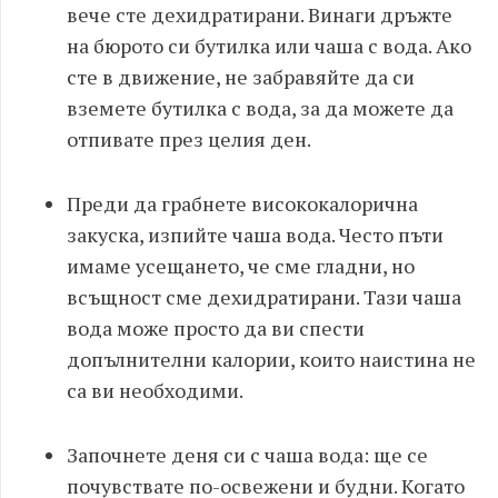
вече сте дехидратирани. Винаги дръжте
на бюрото си бутилка или чаша с вода. Ако
сте в движение, не забравяйте да си
вземете бутилка с вода, за да можете да
отпивате през целия ден.
Преди да грабнете висококалорична
закуска, изпийте чаша вода. Често пъти
имаме усещането, че сме гладни, но
всъщност сме дехидратирани. Тази чаша
вода може просто да ви спести
допълнителни калории, които наистина не
са ви необходими.
Започнете деня си с чаша вода: ще се
почувствате по-освежени и будни. Когато