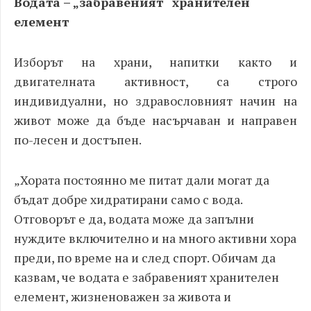
Водата
–
„забравеният“ хранителен
елемент
Изборът на храни, напитки както и
двигателната активност, са строго
индивидуални, но здравословният начин на
живот може да бъде насърчаван и направен
по-лесен и достъпен.
„
Хората постоянно ме питат дали могат да
бъдат добре хидратирани само с вода.
Отговорът е да, водата може да запълни
нуждите включително и на много активни хора
преди, по време на и след спорт. Обичам да
казвам, че водата е забравеният хранителен
елемент, жизненоважен за живота и