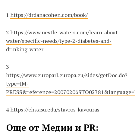
1
https://drdanacohen.com/book/
2
https://www.nestle-waters.com/learn-about-
water/specific-needs/type-2-diabetes-and-
drinking-water
3
https://www.europarl.europa.eu/sides/getDoc.do?
type=IM-
PRESS&reference=20070206STO02781&language
4
https://chs.asu.edu/stavros-kavouras
Още от Медии и PR: