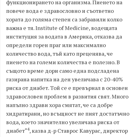
функционирането на организма. Пиенето на
повече вода е здравословно и съответно
хората до голяма степен са забравили колко
важна е тя. Institute of Medicine, водещата
институция за водата в Америка, отказва да
определи горен праг или максимално
количество вода, тъй като преценява, че
пиенето на големи количества е полезно. В
същото време дори само една подсладена
газирана напитка на ден увеличава с 20-40%
риска от диабет. Той се е превърнал в основен
здравословен проблем в развития свят. Много
напълно здрави хора смятат, че са добре
хидратирани, но всъщност не пият достатъчно
вода, което значително увеличава риска от
4
диабет
“
, казва д-р Ставрос Кавурас, директор