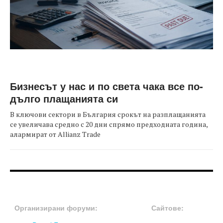
Бизнесът у нас и по света чака все по-
дълго плащанията си
В ключови сектори в България срокът на разплащанията
се увеличава средно с 20 дни спрямо предходната година,
алармират от Allianz Trade
FOOTER-ФОРУМИ
FOOTER-MIDDLE
Организирани форуми:
Сайтове: