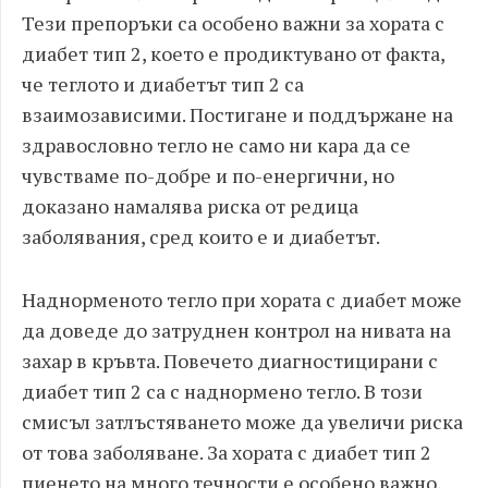
Тези препоръки са особено важни за хората с
диабет тип 2, което е продиктувано от факта,
че теглото и диабетът тип 2 са
взаимозависими. Постигане и поддържане на
здравословно тегло не само ни кара да се
чувстваме по-добре и по-енергични, но
доказано намалява риска от редица
заболявания, сред които е и диабетът.
Наднорменото тегло при хората с диабет може
да доведе до затруднен контрол на нивата на
захар в кръвта. Повечето диагностицирани с
диабет тип 2 са с наднормено тегло. В този
смисъл затлъстяването може да увеличи риска
от това заболяване.
За хората с диабет тип 2
пиенето на много течности е особено важно,