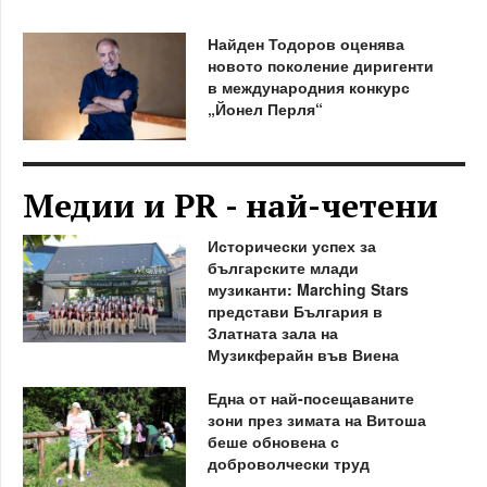
Найден Тодоров оценява
новото поколение диригенти
в международния конкурс
„Йонел Перля“
Медии и PR - най-четени
Исторически успех за
българските млади
музиканти: Marching Stars
представи България в
Златната зала на
Музикферайн във Виена
Една от най-посещаваните
зони през зимата на Витоша
беше обновена с
доброволчески труд