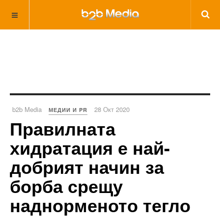
b2b Media
28 Окт 2020
МЕДИИ И PR
Правилната
хидратация е най-
добрият начин за
борба срещу
наднорменото тегло