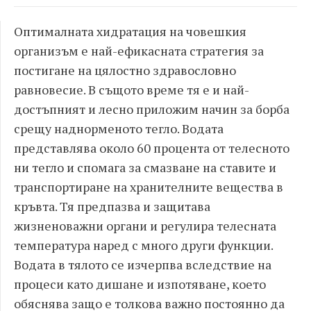
Оптималната хидратация на човешкия
организъм е най-ефикасната стратегия за
постигане на цялостно здравословно
равновесие. В същото време тя е и най-
достъпният и лесно приложим начин за борба
срещу наднорменото тегло.
Водата
представлява около 60 процента от телесното
ни тегло и спомага за смазване на ставите и
транспортиране на хранителните вещества в
кръвта. Тя предпазва и защитава
жизненоважни органи и регулира телесната
температура наред с много други функции.
Водата в тялото се изчерпва вследствие на
процеси като дишане и изпотяване, което
обяснява защо е толкова важно постоянно да