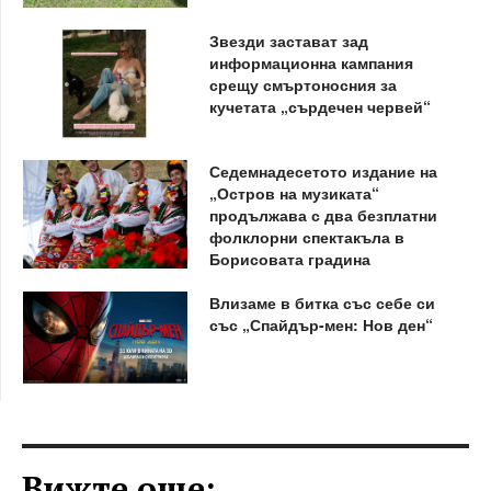
Звезди застават зад
информационна кампания
срещу смъртоносния за
кучетата „сърдечен червей“
Седемнадесетото издание на
„Остров на музиката“
продължава с два безплатни
фолклорни спектакъла в
Борисовата градина
Влизаме в битка със себе си
със „Спайдър-мен: Нов ден“
Вижте още: