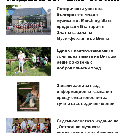
Исторически успех за
българските млади
музиканти: Marching Stars
представи България в
Златната зала на
Музикферайн във Виена
Една от най-посещаваните
зони през зимата на Витоша
беше обновена с
доброволчески труд
Звезди застават зад
информационна кампания
срещу смъртоносния за
кучетата „сърдечен червей“
Седемнадесетото издание на
„Остров на музиката“
продължава с два безплатни