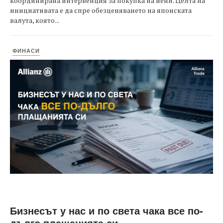
координирана интервенция за покупка на йени. Целта на
инициативата е да спре обезценяването на японската
валута, която...
ФИНАСИ
Бизнесът у нас и по света чака все по-
дълго плащанията си