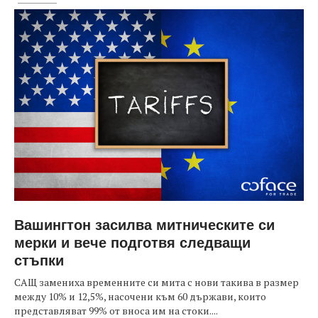
Вашингтон засилва митническите си
мерки и вече подготвя следващи
стъпки
САЩ замениха временните си мита с нови такива в размер
между 10% и 12,5%, насочени към 60 държави, които
представляват 99% от вноса им на стоки....