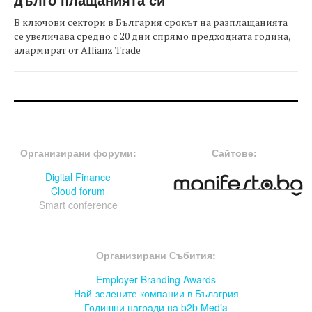
В ключови сектори в България срокът на разплащанията
се увеличава средно с 20 дни спрямо предходната година,
алармират от Allianz Trade
FOOTER-ФОРУМИ
FOOTER-MIDDLE
Организирани форуми:
Сайтове:
Digital Finance
Cloud forum
Smart conference
FOOTER-СЪБИТИЯ
Организирани Събития:
Employer Branding Awards
Най-зелените компании в Бълагрия
Годишни награди на b2b Media