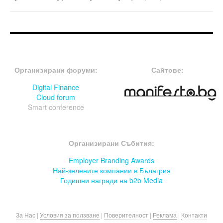
FOOTER-ФОРУМИ
FOOTER-MIDDLE
Организирани форуми:
Сайтове:
Digital Finance
Cloud forum
Smart conference
FOOTER-СЪБИТИЯ
Организирани Събития:
Employer Branding Awards
Най-зелените компании в Бълагрия
Годишни награди на b2b Media
За Нас
|
Условия за ползване
|
Поверителност
|
Реклама
|
Контакти