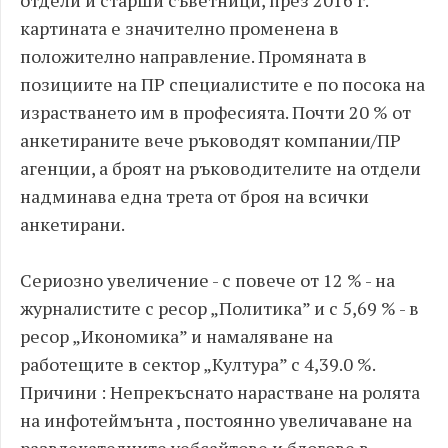
отдели и старши съветници, през 2016 г.
картината е значително променена в
положително направление. Промяната в
позициите на ПР специалистите е по посока на
израстването им в професията. Почти 20 % от
анкетираните вече ръководят компании/ПР
агенции, а броят на ръководителите на отдели
надминава една трета от броя на всички
анкетирани.
Сериозно увеличение - с повече от 12 % - на
журналистите с ресор „Политика” и с 5,69 % - в
ресор „Икономика” и намаляване на
работещите в сектор „Култура” с 4,39.0 %.
Причини : Непрекъснато нарастване на ролята
на инфотеймънта , постоянно увеличаване на