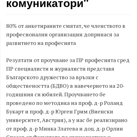
комуникатори"
80% от анкетираните смятат, че членството в
професионални организации допринася за
развитието на професията
Резултати от проучване за ПР професията сред
ПР специалисти и журналисти представя
Българското дружество за връзки с
обществеността (БДВО) в навечерието на 20-
годишния си юбилей. Проучването бе
проведено по методика на проф. д-р Роланд
Букарт и проф. д-р Юрген Грим (Виенски
университет, Австрия), а у нас бе реализирано
от проф. д-р Минка Златева и доц. д-р Орлин