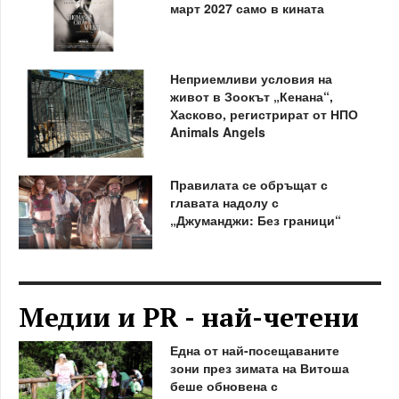
март 2027 само в кината
Неприемливи условия на
живот в Зоокът „Кенана“,
Хасково, регистрират от НПО
Animals Angels
Правилата се обръщат с
главата надолу с
„Джуманджи: Без граници“
Медии и PR - най-четени
Една от най-посещаваните
зони през зимата на Витоша
беше обновена с