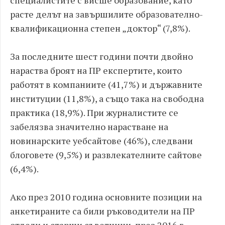
специалистите с висше образование, като
расте делът на завършилите образователно-
квалификационна степен „доктор“ (7,8%).
За последните шест години почти двойно
нараства броят на ПР експертите, които
работят в компаниите (41,7%) и държавните
институции (11,8%), а също така на свободна
практика (18,9%). При журналистите се
забелязва значително нарастване на
новинарските уебсайтове (46%), следвани
блоговете (9,5%) и развлекателните сайтове
(6,4%).
Ако през 2010 година основните позиции на
анкетираните са били ръководители на ПР