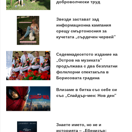
доброволчески труд
Звезди застават зад
информационна кампания
срещу смъртоносния за
кучетата „сърдечен червей“
Седемнадесетото издание на
„Остров на музиката“
продължава с два безплатни
фолклорни спектакъла в
Борисовата градина
Влизаме в битка със себе си
със „Спайдър-мен: Нов ден“
Знаете името, но не и
историята – „Ебенизър: