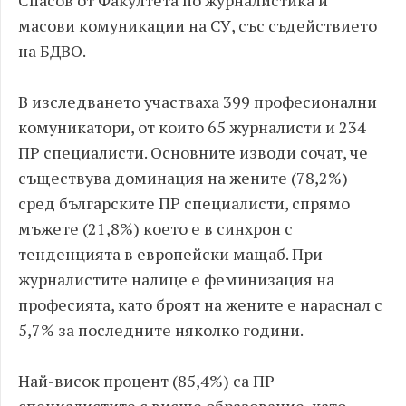
Спасов от Факултета по журналистика и
масови комуникации на СУ, със съдействието
на БДВО.
В изследването участваха 399 професионални
комуникатори, от които 65 журналисти и 234
ПР специалисти. Основните изводи сочат, че
съществува доминация на жените (78,2%)
сред българските ПР специалисти, спрямо
мъжете (21,8%) което е в синхрон с
тенденцията в европейски мащаб. При
журналистите налице е феминизация на
професията, като броят на жените е нараснал с
5,7% за последните няколко години.
Най-висок процент (85,4%) са ПР