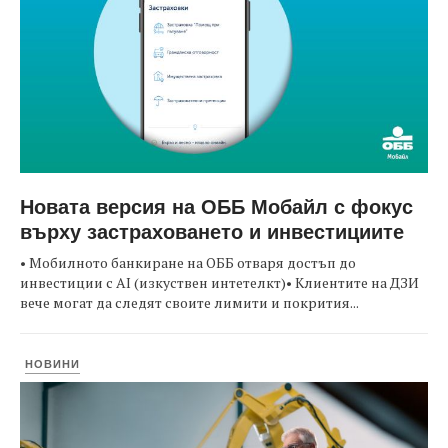
Новата версия на ОББ Мобайл с фокус
върху застраховането и инвестициите
• Мобилното банкиране на ОББ отваря достъп до
инвестиции с AI (изкуствен интетелкт)• Клиентите на ДЗИ
вече могат да следят своите лимити и покрития...
НОВИНИ