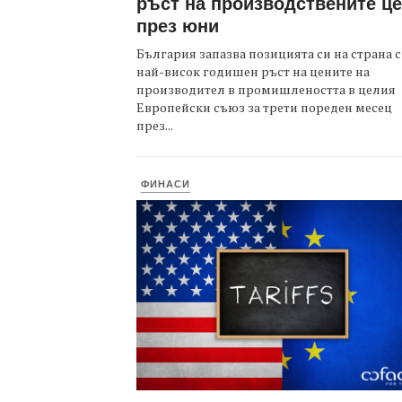
ръст на производствените ц
през юни
България запазва позицията си на страна с
най-висок годишен ръст на цените на
производител в промишлеността в целия
Европейски съюз за трети пореден месец
през...
ФИНАСИ