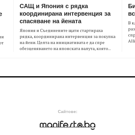
САЩ и Япония с рядка
Би
координирана интервенция за
вс
е
спасяване на йената
В к
раз
Япония и Съединените щати стартираха
спр
рядка, координирана интервенция за покупка
ни
All
на йени. Целта на инициативата е да спре
от
обезценяването на японската валута, която...
FOOTER-MIDDLE
F
Сайтове: