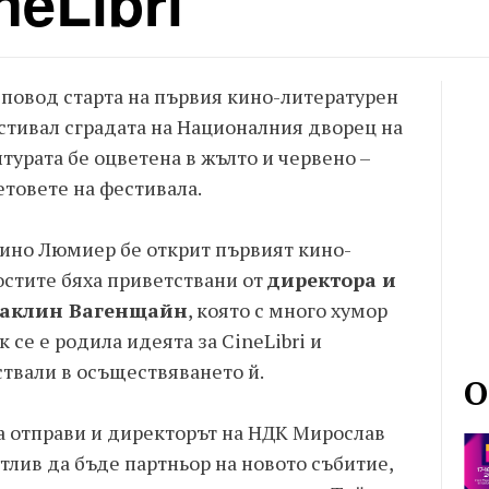
neLibri
 повод старта на първия кино-литературен
стивал сградата на Националния дворец на
лтурата бе оцветена в жълто и червено –
етовете на фестивала.
кино Люмиер бе открит първият кино-
Гостите бяха приветствани от
директора и
Жаклин Вагенщайн
, която с много хумор
 се е родила идеята за CineLibri и
ствали в осъществяването й.
О
 отправи и директорът на НДК Мирослав
тлив да бъде партньор на новото събитие,