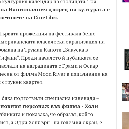
а културния календар на столицата. Той
 на Националния дворец на културата е
ветовете на CineLibri.
Първата прожекция на фестивала беше
американската класическа екранизация на
романа на Труман Капоти „Закуска в
Тифани“. Преди началото й публиката се
наслади на наградената с Грами и Оскар
песен от филма Moon River в изпълнение на
 струнен квартет.
е бяха подготвили специална изненада –
сновния персонаж във филма
- Холи
убликата и показаха, че образът, който
ст, а Одри Хепбърн - на големия екран, е