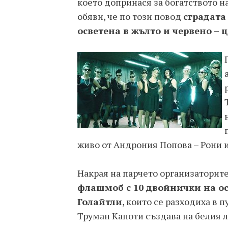
което допринася за богатството н
обяви, че по този повод
сградата
осветена в жълто и червено – ц
живо от Андрония Попова – Рони и
Накрая на парчето организаторит
флашмоб с 10 двойнички на о
Голайтли
, които се разходиха в п
Труман Капоти създава на белия ли