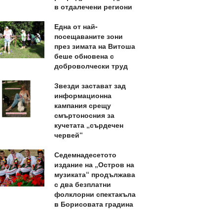
в отдалечени региони
Една от най-
посещаваните зони
през зимата на Витоша
беше обновена с
доброволчески труд
Звезди застават зад
информационна
кампания срещу
смъртоносния за
кучетата „сърдечен
червей“
Седемнадесетото
издание на „Остров на
музиката“ продължава
с два безплатни
фолклорни спектакъла
в Борисовата градина