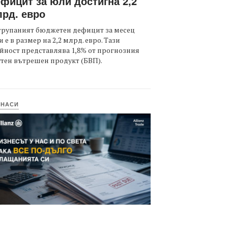
фицит за юли достигна 2,2
рд. евро
трупаният бюджетен дефицит за месец
 е в размер на 2,2 млрд. евро. Тази
йност представлява 1,8% от прогнозния
тен вътрешен продукт (БВП).
ИНАСИ