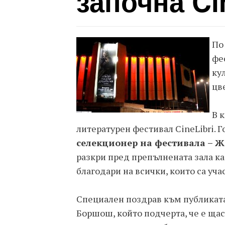
започна Ci
По
фе
ку
цв
В 
литературен фестивал CineLibri. 
селекционер на фестивала – 
разкри пред препълнената зала как
благодари на всички, които са уча
Специален поздрав към публиката
Боршош, който подчерта, че е щас