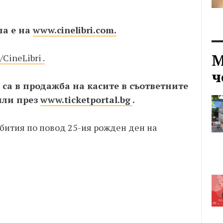
ла е на
www.cinelibri.com.
М
CineLibri .
ч
 са в продажба на касите в съответните
или през
www.ticketportal.bg
.
събития по повод 25-ия рожден ден на