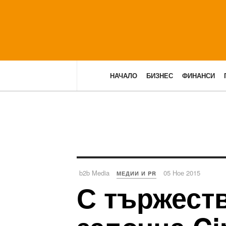
НАЧАЛО
БИЗНЕС
ФИНАНСИ
b2b Media
05 Ное 2015
МЕДИИ И PR
С тържест