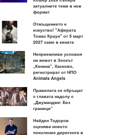
актуалните теми в нов
формат
Отмъщението е
изкуство! "Аферата
Томас Краун" от 5 март
2027 само в кината
Неприемливи условия
на живот в Зоокът
„Кенана“, Хасково,
регистрират от НПО
Animals Angels
Правилата се обръщат
с главата надолу с
„Джуманджи: Без
граници“
Найден Тодоров
оценява новото
поколение диригенти в