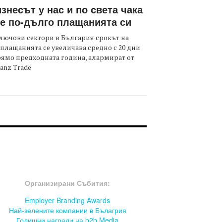
знесът у нас и по света чака
е по-дълго плащанията си
лючови сектори в България срокът на
плащанията се увеличава средно с 20 дни
ямо предходната година, алармират от
ianz Trade
OOTER-СЪБИТИЯ
Организирани Събития:
Employer Branding Awards
Най-зелените компании в Бълагрия
Годишни награди на b2b Media