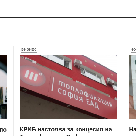
БИЗНЕС
Н
КРИБ настоява за концесия на
Н
 по