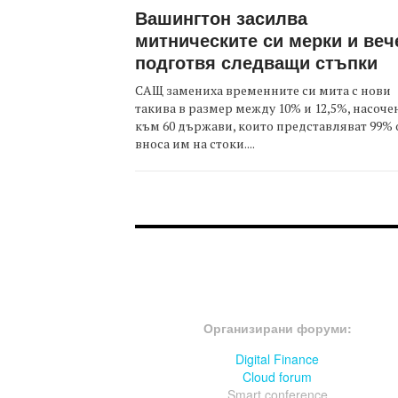
Вашингтон засилва
митническите си мерки и веч
подготвя следващи стъпки
САЩ замениха временните си мита с нови
такива в размер между 10% и 12,5%, насоче
към 60 държави, които представляват 99% 
вноса им на стоки....
FOOTER-ФОРУМИ
Организирани форуми:
Digital Finance
Cloud forum
Smart conference