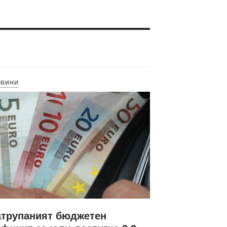
ОВИНИ
атрупаният бюджетен