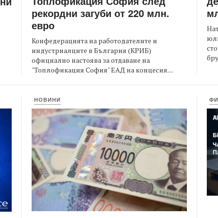
Топлофикация София след
де
ени
рекордни загуби от 220 млн.
мл
евро
На
юли
Конфедерацията на работодателите и
сто
индустриалците в България (КРИБ)
бру
официално настоява за отдаване на
"Топлофикация София" ЕАД на концесия....
НОВИНИ
Ф