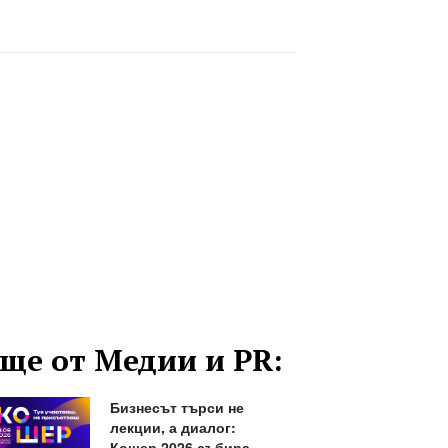
ще от Медии и PR:
Бизнесът търси не
лекции, а диалог:
Кошер 2026 събира