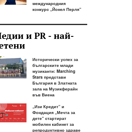
международния
конкурс „Йонел Перля“
едии и PR - най-
етени
Исторически успех за
българските млади
музиканти: Marching
Stars представи
България в Златната
зала на Музикферайн
във Виена
„Изи Кредит“ и
Фондация „Мечта за
дете“ стартират
мобилен кабинет за
репродуктивно здраве