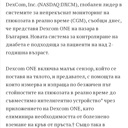
DexCom, Inc. (NASDAQ:DXCM), глобален лидер в
системите за непрекъснат мониторинг на
глюкозата в реално време (CGM), съобщи днес,
че представя Dexcom ONE на пазара в
България. Новата система за контролиране на
диабета е подходяща за пациенти на над 2-
годишна възраст.
Dexcom ONE включва малък сензор, който се
поставя на тялото, и предавател, с помощта на
които измерва и изпраща по безжичен път
стойностите на глюкозата в реално време до
съвместимо интелигентно устройство* чрез
приложението на Dexcom ONE, като
елиминира необходимостта от болезнено
вземане на кръв от пръста.† Също така в