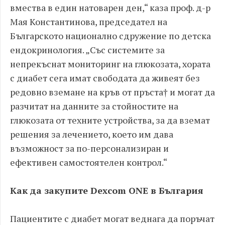
вмества в един натоварен ден,“ каза проф. д-р
Мая Константинова, председател на
Българското национално сдружение по детска
ендокринология. „Със системите за
непрекъснат мониторинг на глюкозата, хората
с диабет сега имат свободата да живеят без
редовно вземане на кръв от пръста† и могат да
разчитат на данните за стойностите на
глюкозата от техните устройства, за да вземат
решения за лечението, което им дава
възможност за по-персонализиран и
ефективен самостоятелен контрол.“
Как да закупите Dexcom ONE в България
Пациентите с диабет могат веднага да поръчат