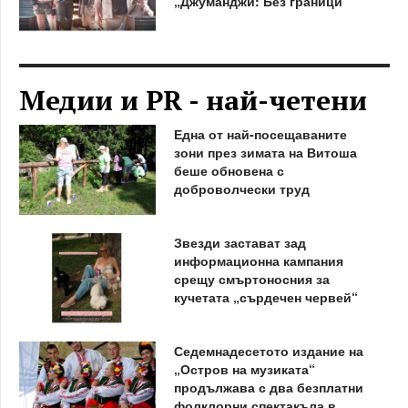
„Джуманджи: Без граници“
Медии и PR - най-четени
Една от най-посещаваните
зони през зимата на Витоша
беше обновена с
доброволчески труд
Звезди застават зад
информационна кампания
срещу смъртоносния за
кучетата „сърдечен червей“
Седемнадесетото издание на
„Остров на музиката“
продължава с два безплатни
фолклорни спектакъла в