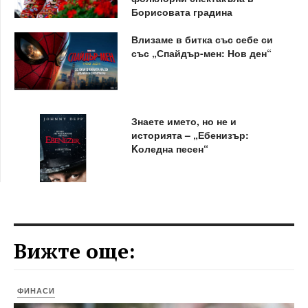
Борисовата градина
Влизаме в битка със себе си
със „Спайдър-мен: Нов ден“
Знаете името, но не и
историята – „Ебенизър:
Kоледна песен“
Вижте още:
ФИНАСИ