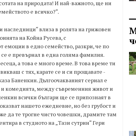
сотата на природата! И най-важното, ще ни
емейството е всичко?“.
М
и наследници“ влиза в ролята на грижовен
роинята на Койна Русева, с
ч
т емоции в едно семейство, разкри, че по
 се е превърнал в една голяма фамилия.
сеца, а това е много време. В това време ти
викваш с тях, карате се и си прощавате -
зказа Баненкин. Дългоочакваният сериал е
 и комедията, между съвременния живот и
енкин всички българи ще се припознаят в
оказват нашето ежедневие, но без грубост и
же да те трогне чисто човешки, драмите там
ментира в студиото на „Тази сутрин“ Гери