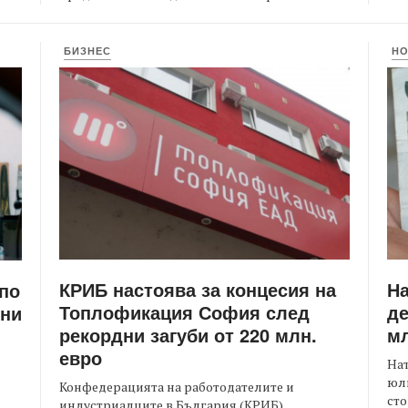
БИЗНЕС
Н
КРИБ настоява за концесия на
Н
 по
Топлофикация София след
де
ени
рекордни загуби от 220 млн.
мл
евро
На
юли
Конфедерацията на работодателите и
сто
индустриалците в България (КРИБ)