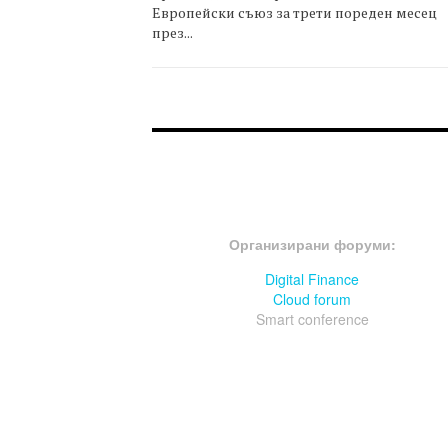
Европейски съюз за трети пореден месец
през...
FOOTER-ФОРУМИ
Организирани форуми:
Digital Finance
Cloud forum
Smart conference