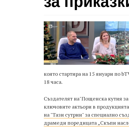
за приказк
която стартира на 15 януари по bT
18 часа.
Създателят на"Пощенска кутия за 
ключовите актьори в продукцията
на "Тази сутрин" за специално съ
драмеди поредицата „Скъпи нас