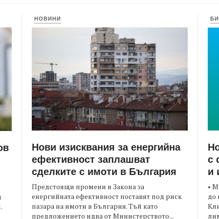
НОВИНИ
БИ
Нови изисквания за енергийна
Но
ов
ефективност заплашват
с 
сделките с имоти в България
и 
Предстоящи промени в Закона за
• М
енергийната ефективност поставят под риск
до 
и
пазара на имоти в България. Тъй като
Кли
.
предложението идва от Министерството...
лим