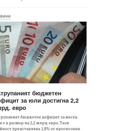
ОВИНИ
атрупаният бюджетен
фицит за юли достигна 2,2
рд. евро
трупаният бюджетен дефицит за месец
 е в размер на 2,2 млрд. евро. Тази
йност представлява 1,8% от прогнозния