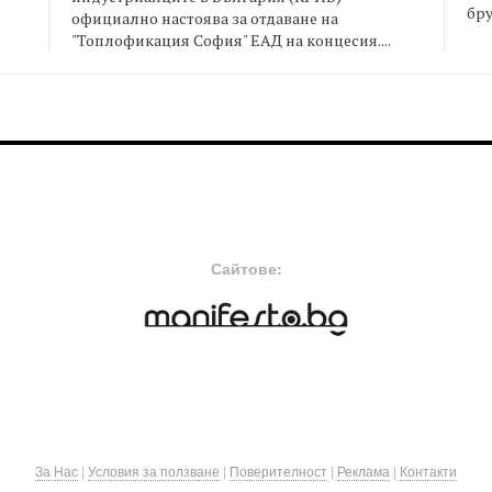
бру
официално настоява за отдаване на
"Топлофикация София" ЕАД на концесия....
FOOTER-MIDDLE
F
Сайтове:
За Нас
|
Условия за ползване
|
Поверителност
|
Реклама
|
Контакти