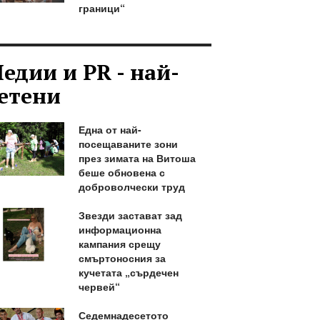
граници“
едии и PR - най-
етени
Една от най-
посещаваните зони
през зимата на Витоша
беше обновена с
доброволчески труд
Звезди застават зад
информационна
кампания срещу
смъртоносния за
кучетата „сърдечен
червей“
Седемнадесетото