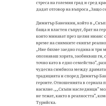
стреса на големия град и сред кра
дадат отговор на въпроса „Защо с
Димитър Баненкин, който в „Скъп
баща и властен съпруг, брат на ге
която минават през целия нюанс о
време на снимките екипът реално
„Ние бяхме заедно година и три ме
опознаваш хората, заобикваш ги, с
точно като в едно семейство“, ра
чудесна симбиоза между драмата
традицията и според Димитър Бан
героите. Отношенията в сериала п
насилие. „„Скъпи наследници“ мо
не тежат, както в реалността“, ко
Турийска.