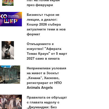
през февруари
Бизнесът търси не
лекции, а диалог:
Кошер 2026 събира
актуалните теми в нов
формат
Отмъщението е
изкуство! "Аферата
Томас Краун" от 5 март
2027 само в кината
Неприемливи условия
на живот в Зоокът
„Кенана“, Хасково,
регистрират от НПО
Animals Angels
Правилата се обръщат
с главата надолу с
„Джуманджи: Без