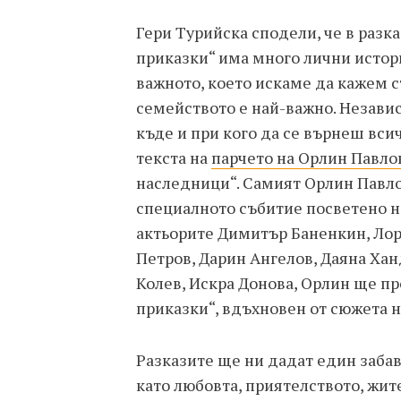
Гери Турийска сподели, че в разк
приказки“ има много лични истори
важното, което искаме да кажем съ
семейството е най-важно. Независ
къде и при кого да се върнеш всичк
текста на
парчето на Орлин Павло
наследници“. Самият Орлин Павло
специалното събитие посветено н
актьорите Димитър Баненкин, Лор
Петров, Дарин Ангелов, Даяна Ха
Колев, Искра Донова, Орлин ще пр
приказки“, вдъхновен от сюжета н
Разказите ще ни дадат един заба
като любовта, приятелството, жит