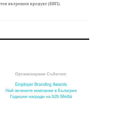
тен вътрешен продукт (БВП).
OOTER-СЪБИТИЯ
Организирани Събития:
Employer Branding Awards
Най-зелените компании в Бълагрия
Годишни награди на b2b Media