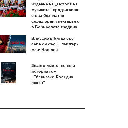
издание на „Остров на
музиката“ продължава
с два безплатни
фолклорни спектакъла
в Борисовата градина
Влизаме в битка със
себе си със „Спайдър-
мен: Нов ден“
Знаете името, но не и
историята –
„Ебенизър: Kоледна
песен“