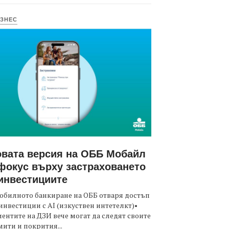
ЗНЕС
вата версия на ОББ Мобайл
фокус върху застраховането
инвестициите
обилното банкиране на ОББ отваря достъп
инвестиции с AI (изкуствен интетелкт)•
ентите на ДЗИ вече могат да следят своите
ити и покрития...