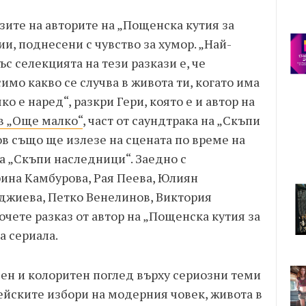
азите на авторите на „Пощенска кутия за
и, поднесени с чувство за хумор. „Най-
с селекцията на тези разкази е, че
имо какво се случва в живота ти, когато има
о е наред“, разкри Гери, която е и автор на
в „Още малко“
, част от саундтрака на „Скъпи
в също ще излезе на сцената по време на
а „Скъпи наследници“. Заедно с
ина Камбурова, Рая Пеева, Юлиян
нджиева, Петко Венелинов, Виктория
очете разказ от автор на „Пощенска кутия за
а сериала.
вен и колоритен поглед върху сериозни теми
ейските избори на модерния човек, живота в