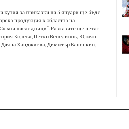
 кутия за приказки на 5 януари ще бъде
арска продукция в областта на
„Скъпи наследници“. Разказите ще четат
тория Колева, Петко Венелинов, Юлиян
а, Даяна Ханджиева, Димитър Баненкин,