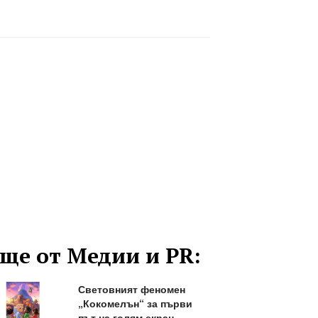
ще от Медии и PR:
Световният феномен
„Кокомелън“ за първи
път на голям екран