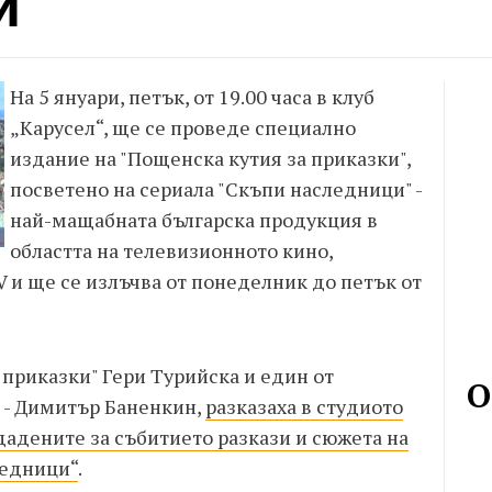
и"
На 5 януари, петък, от 19.00 часа в клуб
„Карусел“, ще се проведе специално
издание на "Пощенска кутия за приказки",
посветено на сериала "Скъпи наследници" -
най-мащабната българска продукция в
областта на телевизионното кино,
V и ще се излъчва от понеделник до петък от
приказки" Гери Турийска и един от
О
 - Димитър Баненкин,
разказаха в студиото
здадените за събитието разкази и сюжета на
ледници“
.