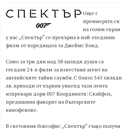
Още с
премиерата си
на голям екран
у нас „Спектър“ се превърна в най-гледания
филм от поредицата за Джеймс Бонд.
Само за три дни над 38 хиляди души са
гледали 24-я филм за известния агент на
английските тайни служби. С близо 345 хиляди
лв. приходи от първия уикенд тази лента
изпревари дори 007 Координати: Скайфол,
предишния фаворит на българските
кинофенове.
В световния боксофис „Спектър“ също получи