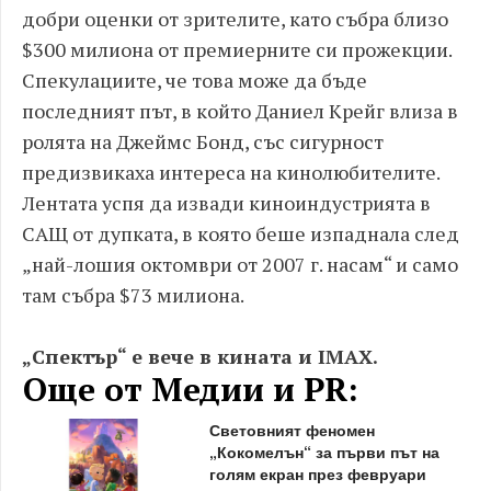
добри оценки от зрителите, като събра близо
$300 милиона от премиерните си прожекции.
Спекулациите, че това може да бъде
последният път, в който Даниел Крейг влиза в
ролята на Джеймс Бонд, със сигурност
предизвикаха интереса на кинолюбителите.
Лентата успя да извади киноиндустрията в
САЩ от дупката, в която беше изпаднала след
„най-лошия октомври от 2007 г. насам“ и само
там събра $73 милиона.
„Спектър“ е вече в кината и IMAX.
Още от Медии и PR:
Световният феномен
„Кокомелън“ за първи път на
голям екран през февруари