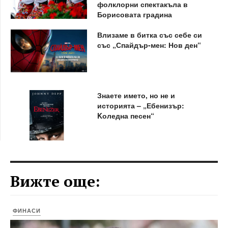
фолклорни спектакъла в
Борисовата градина
Влизаме в битка със себе си
със „Спайдър-мен: Нов ден“
Знаете името, но не и
историята – „Ебенизър:
Kоледна песен“
Вижте още:
ФИНАСИ