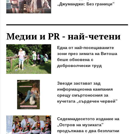
„Джуманджи: Без граници“
Медии и PR - най-четени
Една от най-посещаваните
зони през зимата на Витоша
беше обновена с
доброволчески труд
Звезди застават зад
информационна кампания
срещу смъртоносния за
кучетата „сърдечен червей“
Седемнадесетото издание на
„Остров на музиката“
продължава с два безплатни