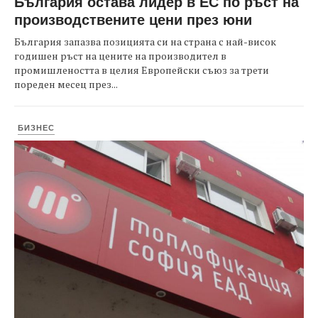
България остава лидер в ЕС по ръст на
производствените цени през юни
България запазва позицията си на страна с най-висок
годишен ръст на цените на производител в
промишлеността в целия Европейски съюз за трети
пореден месец през...
БИЗНЕС