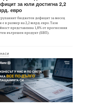
фицит за юли достигна 2,2
рд. евро
трупаният бюджетен дефицит за месец
 е в размер на 2,2 млрд. евро. Тази
йност представлява 1,8% от прогнозния
тен вътрешен продукт (БВП).
ИНАСИ