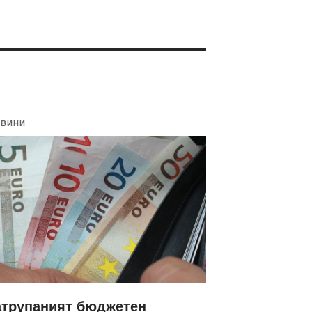
ОВИНИ
атрупаният бюджетен