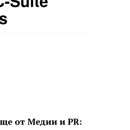
C-Suite
s
ще от Медии и PR: