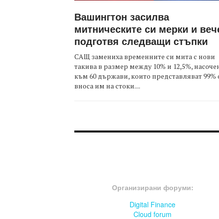
Вашингтон засилва
митническите си мерки и веч
подготвя следващи стъпки
САЩ замениха временните си мита с нови
такива в размер между 10% и 12,5%, насоче
към 60 държави, които представляват 99% 
вноса им на стоки....
FOOTER-ФОРУМИ
Организирани форуми:
Digital Finance
Cloud forum