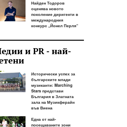
Найден Тодоров
оценява новото
поколение диригенти в
международния
конкурс „Йонел Перля“
едии и PR - най-
етени
Исторически успех за
българските млади
музиканти: Marching
Stars представи
България в Златната
зала на Музикферайн
във Виена
Една от най-
посещаваните зони