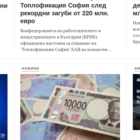
Топлофикация София след
де
ени
рекордни загуби от 220 млн.
мл
евро
На
юли
Конфедерацията на работодателите и
сто
индустриалците в България (КРИБ)
бру
официално настоява за отдаване на
"Топлофикация София" ЕАД на концесия....
НОВИНИ
Ф