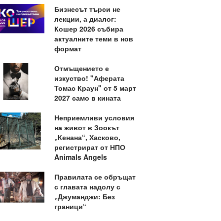
Бизнесът търси не
лекции, а диалог:
Кошер 2026 събира
актуалните теми в нов
формат
Отмъщението е
изкуство! "Аферата
Томас Краун" от 5 март
2027 само в кината
Неприемливи условия
на живот в Зоокът
„Кенана“, Хасково,
регистрират от НПО
Animals Angels
Правилата се обръщат
с главата надолу с
„Джуманджи: Без
граници“