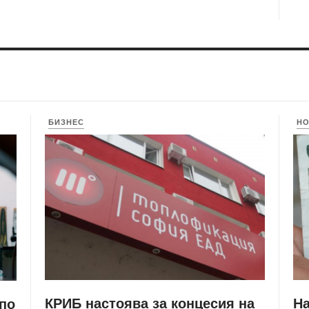
БИЗНЕС
Н
КРИБ настоява за концесия на
Н
 по