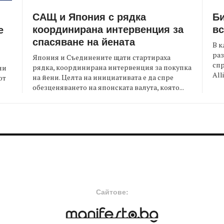
САЩ и Япония с рядка
Би
координирана интервенция за
вс
е
спасяване на йената
В к
раз
Япония и Съединените щати стартираха
спр
рядка, координирана интервенция за покупка
ни
All
на йени. Целта на инициативата е да спре
от
обезценяването на японската валута, която...
FOOTER-MIDDLE
F
Сайтове: