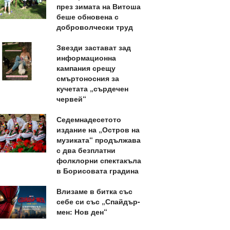
през зимата на Витоша
беше обновена с
доброволчески труд
Звезди застават зад
информационна
кампания срещу
смъртоносния за
кучетата „сърдечен
червей“
Седемнадесетото
издание на „Остров на
музиката“ продължава
с два безплатни
фолклорни спектакъла
в Борисовата градина
Влизаме в битка със
себе си със „Спайдър-
мен: Нов ден“