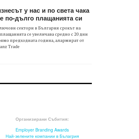
знесът у нас и по света чака
е по-дълго плащанията си
лючови сектори в България срокът на
плащанията се увеличава средно с 20 дни
ямо предходната година, алармират от
ianz Trade
OOTER-СЪБИТИЯ
Организирани Събития:
Employer Branding Awards
Най-зелените компании в Бълагрия