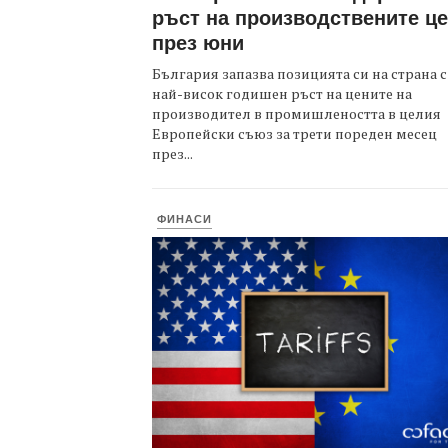
ръст на производствените ц
през юни
България запазва позицията си на страна с
най-висок годишен ръст на цените на
производител в промишлеността в целия
Европейски съюз за трети пореден месец
през...
ФИНАСИ