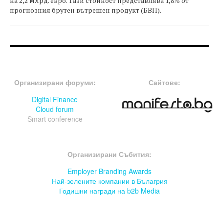
на 2,2 млрд. евро. Тази стойност представлява 1,8% от
прогнозния брутен вътрешен продукт (БВП).
FOOTER-ФОРУМИ
FOOTER-MIDDLE
Организирани форуми:
Сайтове:
Digital Finance
Cloud forum
Smart conference
FOOTER-СЪБИТИЯ
Организирани Събития:
Employer Branding Awards
Най-зелените компании в Бълагрия
Годишни награди на b2b Media