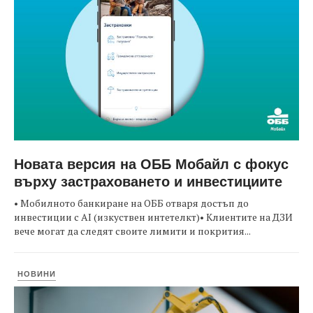
Новата версия на ОББ Мобайл с фокус
върху застраховането и инвестициите
• Мобилното банкиране на ОББ отваря достъп до
инвестиции с AI (изкуствен интетелкт)• Клиентите на ДЗИ
вече могат да следят своите лимити и покрития...
НОВИНИ