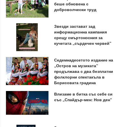
беше обновена с
доброволчески труд
Звезди застават зад
информационна кампания
срещу смъртоносния за
кучетата „сърдечен червей“
Седемнадесетото издание на
„Остров на музиката“
продължава с два безплатни
фолклорни спектакъла в
Борисовата градина
Влизаме в битка със себе си
със „Спайдър-мен: Нов ден“