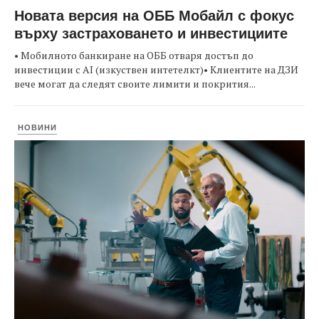
Новата версия на ОББ Мобайл с фокус
върху застраховането и инвестициите
• Мобилното банкиране на ОББ отваря достъп до
инвестиции с AI (изкуствен интетелкт)• Клиентите на ДЗИ
вече могат да следят своите лимити и покрития...
НОВИНИ