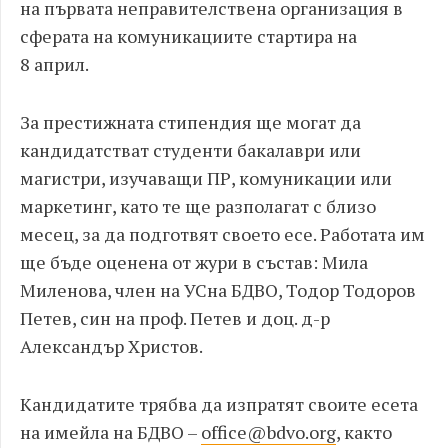
на първата неправителствена организация в
сферата на комуникациите стартира на
8
април.
За престижната стипендия ще могат да
кандидатстват студенти бакалаври или
магистри, изучаващи ПР, комуникации или
маркетинг, като те ще разполагат с близо
месец, за да подготвят своето есе. Работата им
ще бъде оценена от жури в състав: Мила
Миленова,
член на УСна БДВО, Тодор Тодоров
Петев, син на проф. Петев и доц. д-р
Александър Христов.
Кандидатите трябва да изпратят своите есета
на имейла на БДВО –
office@bdvo.org
, както