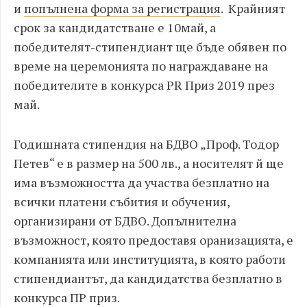
и
попълнена форма за регистрация
. Крайният
срок за кандидатстване е
10
май, а
победителят-стипендиант ще бъде обявен по
време на церемонията по награждаване на
победителите в конкурса PR
Приз 2019 през
май.
Годишната стипендия на БДВО „Проф. Тодор
Петев“ е в размер на 500 лв., а носителят й ще
има възможността да участва безплатно на
всички платени събития и обучения,
организирани от БДВО. Допълнителна
възможност, която предоставя оранизацията, е
компанията или институцията, в която работи
стипендиантът, да кандидатства безплатно в
конкурса ПР приз.