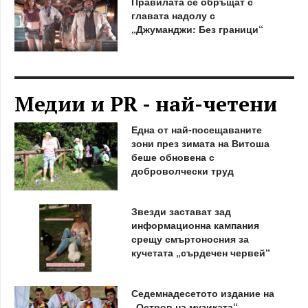
Правилата се обръщат с
главата надолу с
„Джуманджи: Без граници“
Медии и PR - най-четени
Една от най-посещаваните
зони през зимата на Витоша
беше обновена с
доброволчески труд
Звезди застават зад
информационна кампания
срещу смъртоносния за
кучетата „сърдечен червей“
Седемнадесетото издание на
„Остров на музиката“