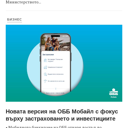
Министерството...
БИЗНЕС
Новата версия на ОББ Мобайл с фокус
върху застраховането и инвестициите
• Мобилното банкиране на ОББ отваря достъп до