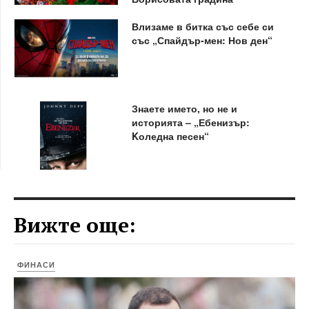
Влизаме в битка със себе си
със „Спайдър-мен: Нов ден“
Знаете името, но не и
историята – „Ебенизър:
Kоледна песен“
Вижте още:
ФИНАСИ