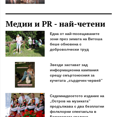
Медии и PR - най-четени
Една от най-посещаваните
зони през зимата на Витоша
беше обновена с
доброволчески труд
Звезди застават зад
информационна кампания
срещу смъртоносния за
кучетата „сърдечен червей“
Седемнадесетото издание на
„Остров на музиката“
продължава с два безплатни
фолклорни спектакъла в
Борисовата градина