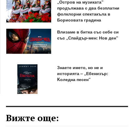
„Остров на музиката“
продължава с два безплатни
фолклорни спектакъла в
Борисовата градина
Влизаме в битка със себе си
със „Спайдър-мен: Нов ден“
Знаете името, но не и
историята – „Ебенизър:
Kоледна песен“
Вижте още: