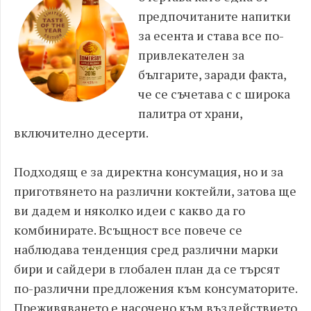
предпочитаните напитки
за есента и става все по-
привлекателен за
българите, заради факта,
че се съчетава с с широка
палитра от храни,
включително десерти.
Подходящ е за директна консумация, но и за
приготвянето на различни коктейли, затова ще
ви дадем и няколко идеи с какво да го
комбинирате. Всъщност все повече се
наблюдава тенденция сред различни марки
бири и сайдери в глобален план да се търсят
по-различни предложения към консуматорите.
Преживяването е насочено към въздействието