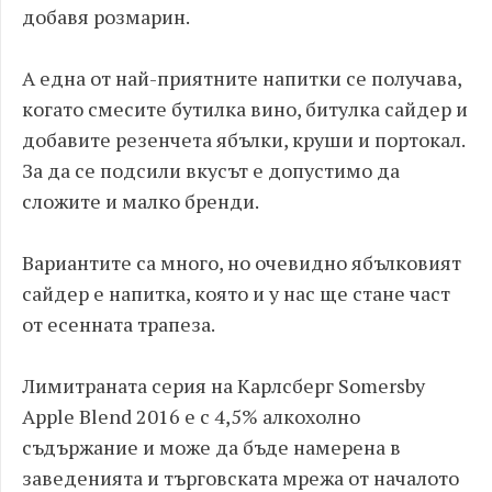
добавя розмарин.
А една от най-приятните напитки се получава,
когато смесите бутилка вино, битулка сайдер и
добавите резенчета ябълки, круши и портокал.
За да се подсили вкусът е допустимо да
сложите и малко бренди.
Вариантите са много, но очевидно ябълковият
сайдер е напитка, която и у нас ще стане част
от есенната трапеза.
Лимитраната серия на Карлсберг Somersby
Apple Blend 2016 е с 4,5% алкохолно
съдържание и може да бъде намерена в
заведенията и търговската мрежа от началото