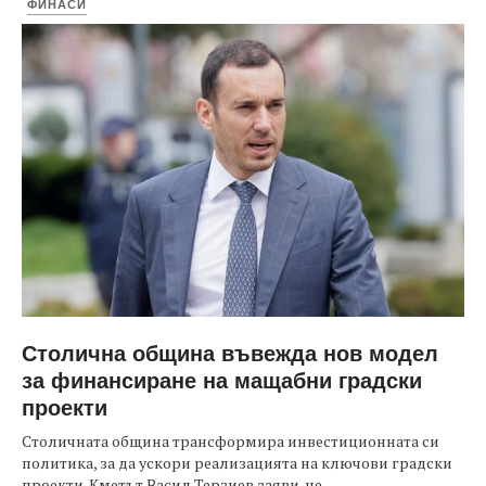
ФИНАСИ
Столична община въвежда нов модел
за финансиране на мащабни градски
проекти
Столичната община трансформира инвестиционната си
политика, за да ускори реализацията на ключови градски
проекти. Кметът Васил Терзиев заяви, че...