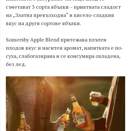
съчетават 3 сорта ябълки – приятната сладост
на „Златна превъзходна“ и кисело-сладкия
вкус на други сортове ябълки.
Somersby Apple Blend притежава плътен
плодов вкус и наситен аромат, напитката е по-
суха, слабогазирана и се консумира охладена,
без лед.