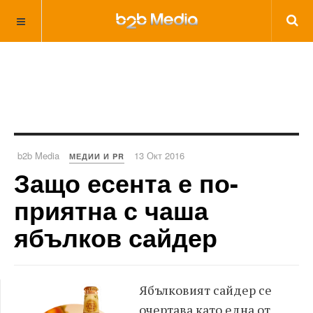
b2b Media
13 Окт 2016
МЕДИИ И PR
Защо есента е по-
приятна с чаша
ябълков сайдер
Ябълковият сайдер се
очертава като една от