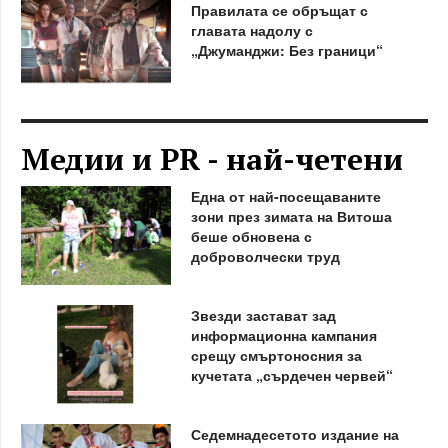
Правилата се обръщат с
главата надолу с
„Джуманджи: Без граници“
Медии и PR - най-четени
Една от най-посещаваните
зони през зимата на Витоша
беше обновена с
доброволчески труд
Звезди застават зад
информационна кампания
срещу смъртоносния за
кучетата „сърдечен червей“
Седемнадесетото издание на