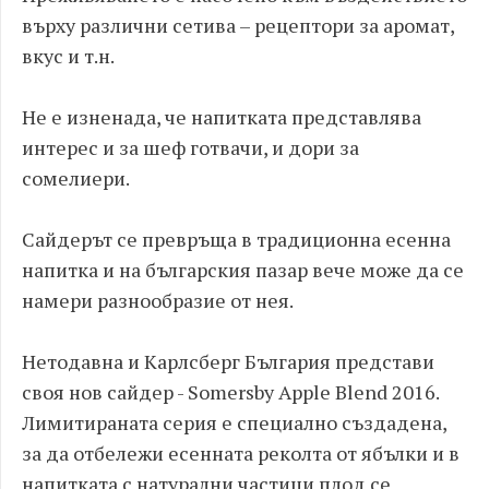
върху различни сетива – рецептори за аромат,
вкус и т.н.
Не е изненада, че напитката представлява
интерес и за шеф готвачи, и дори за
сомелиери.
Сайдерът се превръща в традиционна есенна
напитка и на българския пазар вече може да се
намери разнообразие от нея.
Нетодавна и Карлсберг България представи
своя нов сайдер - Somersby Apple Blend 2016.
Лимитираната серия е специално създадена,
за да отбележи есенната реколта от ябълки и в
напитката с натурални частици плод се