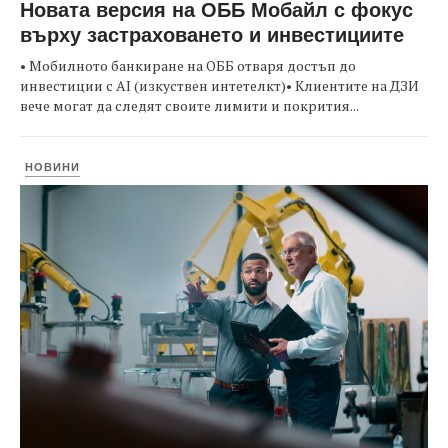
Новата версия на ОББ Мобайл с фокус
върху застраховането и инвестициите
• Мобилното банкиране на ОББ отваря достъп до
инвестиции с AI (изкуствен интетелкт)• Клиентите на ДЗИ
вече могат да следят своите лимити и покрития...
НОВИНИ