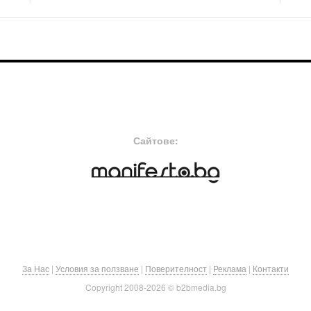
FOOTER-MIDDLE
F
Сайтове:
За Нас
|
Условия за ползване
|
Поверителност
|
Реклама
|
Контакти
Copyright 2008-
2026 © b2bmedia.bg