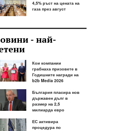
4,5% ръст на цената на
газа през август
овини - най-
етени
Кои компании
грабнаха призовете в
Годишните награди на
b2b Media 2026
България пласира нов
държавен дълг в
размер на 2,5
милиарда евро
ЕС активира
процедура по