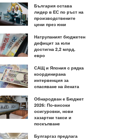
България остава
лидер в ЕС по ръст на
производствените
цени през юни
Натрупаният бюджетен
дефицит за юли
достигна 2,2 млрд.
евро
САЩ и Япония с рядка
координирана
интервенция за
спасяване на йената
Обнародван е Бюджет
2026: По-високи
осигуровки, нови
хазартни такси и
поскъпване
Булгаргаз предлага