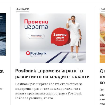
ФИНАСИ
БИ
Postbank „променя играта“ в
Д
ка
развитието на младите таланти
пл
ко
Postbank разширява своята екосистема за
подкрепа и развитие на млади таланти с
ни
От 
новата практикантска програма Postbank
зае
Inside за ученици, която...
зап
сво