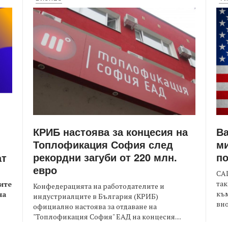
КРИБ настоява за концесия на
Ва
Топлофикация София след
ми
рекордни загуби от 220 млн.
по
ат
евро
САЩ
так
ите
Конфедерацията на работодателите и
към
на
индустриалците в България (КРИБ)
вно
официално настоява за отдаване на
"Топлофикация София" ЕАД на концесия....