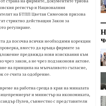
 от страна на фирмите, документите трябва
говския регистър и Националния
ателят на БТПП Цветан Симеонов призова
ат стриктно действащия Закон за
то регулиране.
Н
ч
ята да посочва всички необходими корекции
проверка, вместо да връща фирмите за
едложение предвижда нови изисквания към
о чрез закон, а не чрез подзаконови актове.
ане на принципа на мълчаливото съгласие,
ок се счита за одобрение.
време на работна среща в края на миналата
 вицепремиерът и министър на икономиката,
сандър Пулев, съвместно с представители