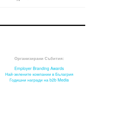
OOTER-СЪБИТИЯ
Организирани Събития:
Employer Branding Awards
Най-зелените компании в Бълагрия
Годишни награди на b2b Media