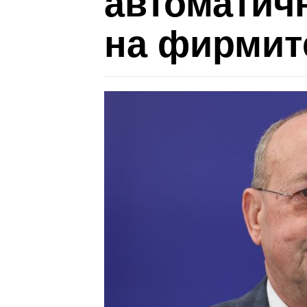
автоматич
на фирмит