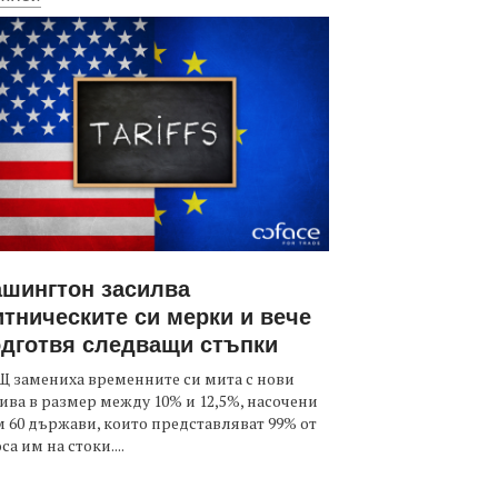
шингтон засилва
тническите си мерки и вече
дготвя следващи стъпки
 замениха временните си мита с нови
ива в размер между 10% и 12,5%, насочени
 60 държави, които представляват 99% от
са им на стоки....