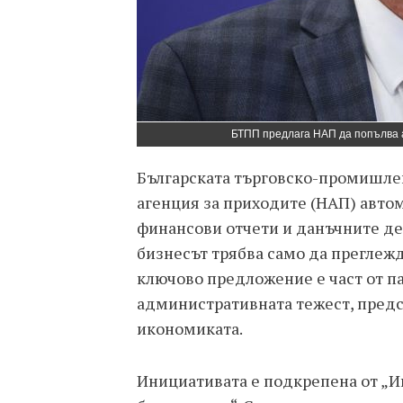
БТПП предлага НАП да попълва 
Българската търговско-промишле
агенция за приходите (НАП) авто
финансови отчети и данъчните де
бизнесът трябва само да преглеж
ключово предложение е част от п
административната тежест, пред
икономиката.
Инициативата е подкрепена от „И