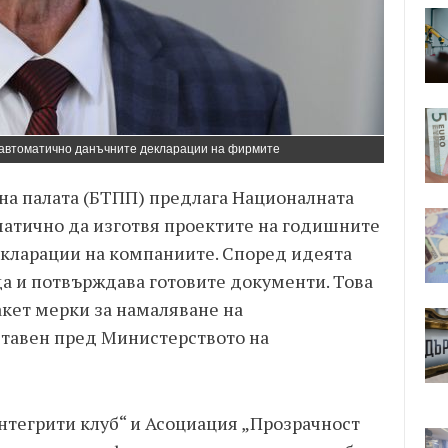
автоматично данъчните декларации на фирмите
на палата (БТПП) предлага Националната
матично да изготвя проектите на годишните
кларации на компаниите. Според идеята
да и потвърждава готовите документи. Това
акет мерки за намаляване на
ставен пред Министерството на
нтегрити клуб“ и Асоциация „Прозрачност