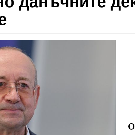
но данъчните де
е
О