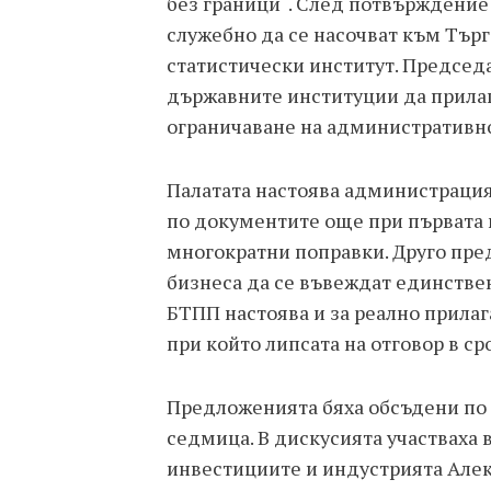
без граници“. След потвърждение
служебно да се насочват към Тър
статистически институт. Председ
държавните институции да прилаг
ограничаване на административно
Палатата настоява администраци
по документите още при първата 
многократни поправки. Друго пр
бизнеса да се въвеждат единствен
БТПП настоява и за реално прилаг
при който липсата на отговор в ср
Предложенията бяха обсъдени по 
седмица. В дискусията участваха
инвестициите и индустрията Алек