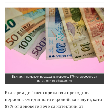
България приключи прехода към еврото: 87% от левовете са
изтеглени от обращение
България де факто приключи преходния
период към единната европейска валута, като
87% от левовете вече са изтеглени от