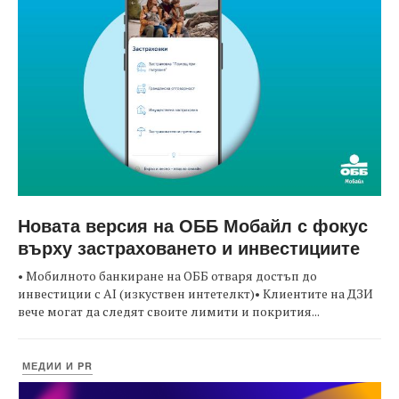
Новата версия на ОББ Мобайл с фокус
върху застраховането и инвестициите
• Мобилното банкиране на ОББ отваря достъп до
инвестиции с AI (изкуствен интетелкт)• Клиентите на ДЗИ
вече могат да следят своите лимити и покрития...
МЕДИИ И PR