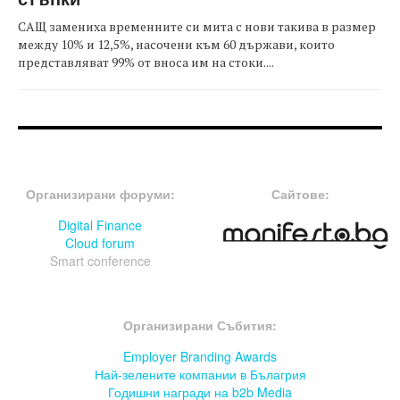
САЩ замениха временните си мита с нови такива в размер
между 10% и 12,5%, насочени към 60 държави, които
представляват 99% от вноса им на стоки....
FOOTER-ФОРУМИ
FOOTER-MIDDLE
Организирани форуми:
Сайтове:
Digital Finance
Cloud forum
Smart conference
FOOTER-СЪБИТИЯ
Организирани Събития:
Employer Branding Awards
Най-зелените компании в Бълагрия
Годишни награди на b2b Media