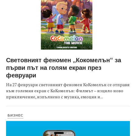
Световният феномен „Кокомелън“ за
първи път на голям екран през
февруари
На 27 февруари световният феномен КоКомелън се отправя
към големия екран с КоКомелън: Филмът – изцяло ново
приключение, изпълнено с музика, емоция и...
БИЗНЕС