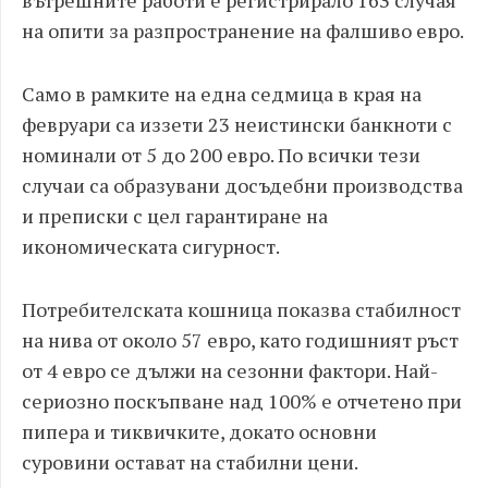
вътрешните работи е регистрирало 163 случая
на опити за разпространение на фалшиво евро.
Само в рамките на една седмица в края на
февруари са иззети 23 неистински банкноти с
номинали от 5 до 200 евро. По всички тези
случаи са образувани досъдебни производства
и преписки с цел гарантиране на
икономическата сигурност.
Потребителската кошница показва стабилност
на нива от около 57 евро, като годишният ръст
от 4 евро се дължи на сезонни фактори. Най-
сериозно поскъпване над 100% е отчетено при
пипера и тиквичките, докато основни
суровини остават на стабилни цени.