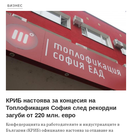
БИЗНЕС
КРИБ настоява за концесия на
Топлофикация София след рекордни
загуби от 220 млн. евро
Конфедерацията на работодателите и индустриалците в
България (КРИБ) официално настоява за отдаване на