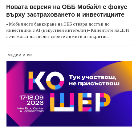
Новата версия на ОББ Мобайл с фокус
върху застраховането и инвестициите
• Мобилното банкиране на ОББ отваря достъп до
инвестиции с AI (изкуствен интетелкт)• Клиентите на ДЗИ
вече могат да следят своите лимити и покрития...
МЕДИИ И PR