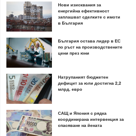
Нови изисквания за
енергийна ефективност
заплашват сделките с имоти
в България
България остава лидер в ЕС
по ръст на производствените
цени през юни
Натрупаният бюджетен
дефицит за юли достигна 2,2
млрд. евро
САЩ и Япония с рядка
координирана интервенция за
спасяване на йената