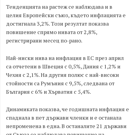
Тенденцията на растеж се наблюдава и в
целия Европейски съюз, където инфлацията е
достигнала 3,2%. Този резултат показва
повишение спрямо нивата от 2,8%,
регистрирани месец по-рано.
Най-ниски нива на инфлация в ЕС през април
са отчетени в Швеция с 0,5%, Дания с 1,2% и
Чехия с 2,1%. На другия полюс с най-високи
стойности са Румъния с 9,5%, следвана от
България с 6% и Хърватия с 5,4%.
Динамиката показва, че годишната инфлация е
спаднала в пет държави членки и е останала
непроменена в една. В останалите 21 държави
от Съюза се наблюдава повишение на