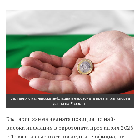
България с най-висока инфлация в еврозоната през април според
данни на Евростат
България заема челната позиция по най-
висока инфлация в еврозоната през април 2026
г. Това става ясно от последните официални