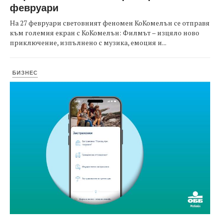
февруари
На 27 февруари световният феномен КоКомелън се отправя
към големия екран с КоКомелън: Филмът – изцяло ново
приключение, изпълнено с музика, емоция и...
БИЗНЕС