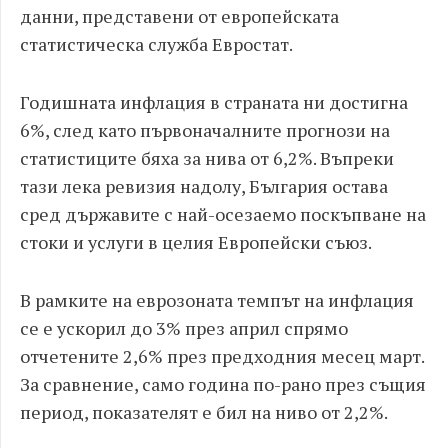
данни, представени от европейската
статистическа служба Евростат.
Годишната инфлация в страната ни достигна
6%, след като първоначалните прогнози на
статистиците бяха за нива от 6,2%. Въпреки
тази лека ревизия надолу, България остава
сред държавите с най-осезаемо поскъпване на
стоки и услуги в целия Европейски съюз.
В рамките на еврозоната темпът на инфлация
се е ускорил до 3% през април спрямо
отчетените 2,6% през предходния месец март.
За сравнение, само година по-рано през същия
период, показателят е бил на ниво от 2,2%.