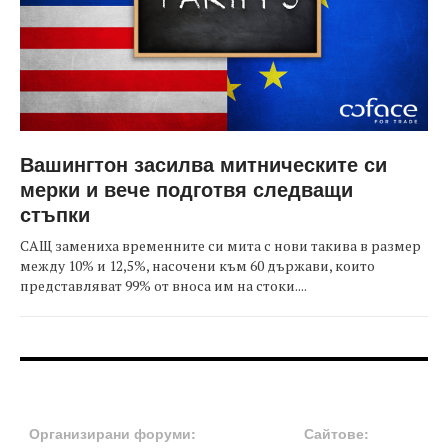
Вашингтон засилва митническите си
мерки и вече подготвя следващи
стъпки
САЩ замениха временните си мита с нови такива в размер
между 10% и 12,5%, насочени към 60 държави, които
представляват 99% от вноса им на стоки....
FOOTER-ФОРУМИ
FOOTER-MIDDLE
Организирани форуми:
Сайтове: