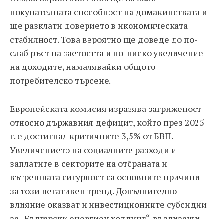
покупателната способност на домакинствата и
ще разклати доверието в икономическата
стабилност. Това вероятно ще доведе до по-
слаб ръст на заетостта и по-ниско увеличение
на доходите, намалявайки общото
потребителско търсене.
Европейската комисия изразява загриженост
относно държавния дефицит, който през 2025
г. е достигнал критичните 3,5% от БВП.
Увеличението на социалните разходи и
заплатите в секторите на отбраната и
вътрешната сигурност са основните причини
за този негативен тренд. Допълнително
влияние оказват и инвестиционните субсидии
за „Български енергиен холдинг“, възлизащи