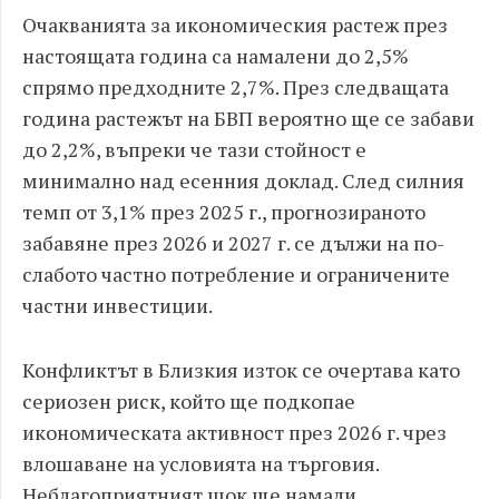
Очакванията за икономическия растеж през
настоящата година са намалени до 2,5%
спрямо предходните 2,7%. През следващата
година растежът на БВП вероятно ще се забави
до 2,2%, въпреки че тази стойност е
минимално над есенния доклад. След силния
темп от 3,1% през 2025 г., прогнозираното
забавяне през 2026 и 2027 г. се дължи на по-
слабото частно потребление и ограничените
частни инвестиции.
Конфликтът в Близкия изток се очертава като
сериозен риск, който ще подкопае
икономическата активност през 2026 г. чрез
влошаване на условията на търговия.
Неблагоприятният шок ще намали