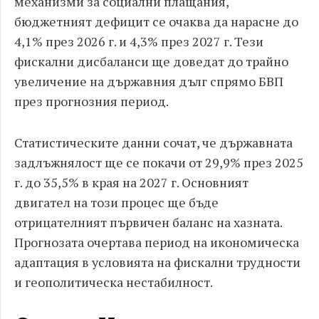
механизми за социални плащания,
бюджетният дефицит се очаква да нарасне до
4,1% през 2026 г. и 4,3% през 2027 г. Тези
фискални дисбаланси ще доведат до трайно
увеличение на държавния дълг спрямо БВП
през прогнозния период.
Статистическите данни сочат, че държавната
задлъжнялост ще се покачи от 29,9% през 2025
г. до 35,5% в края на 2027 г. Основният
двигател на този процес ще бъде
отрицателният първичен баланс на хазната.
Прогнозата очертава период на икономическа
адаптация в условията на фискални трудности
и геополитическа нестабилност.