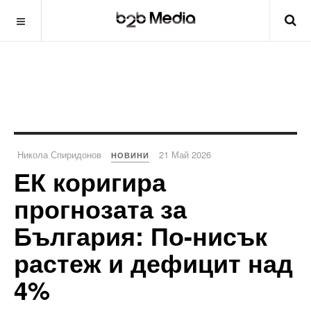
Никола Спиридонов
21 Май 2026
НОВИНИ
ЕК коригира
прогнозата за
България: По-нисък
растеж и дефицит над
4%