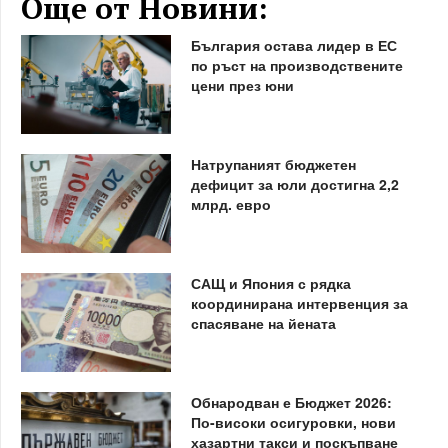
Още от Новини:
България остава лидер в ЕС
по ръст на производствените
цени през юни
Натрупаният бюджетен
дефицит за юли достигна 2,2
млрд. евро
САЩ и Япония с рядка
координирана интервенция за
спасяване на йената
Обнародван е Бюджет 2026:
По-високи осигуровки, нови
хазартни такси и поскъпване