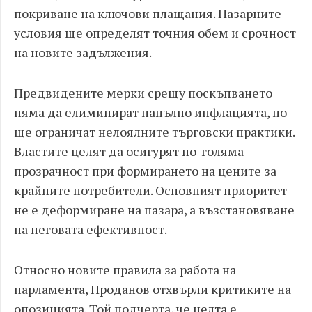
покриване на ключови плащания. Пазарните
условия ще определят точния обем и срочност
на новите задължения.
Предвидените мерки срещу поскъпването
няма да елиминират напълно инфлацията, но
ще ограничат нелоялните търговски практики.
Властите целят да осигурят по-голяма
прозрачност при формирането на цените за
крайните потребители. Основният приоритет
не е деформиране на пазара, а възстановяване
на неговата ефективност.
Относно новите правила за работа на
парламента, Проданов отхвърли критиките на
опозицията. Той подчерта, че целта е