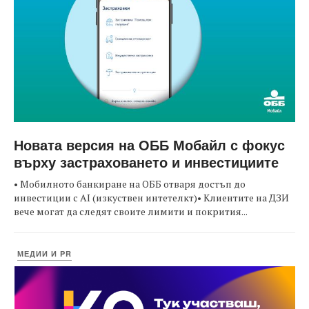
Новата версия на ОББ Мобайл с фокус
върху застраховането и инвестициите
• Мобилното банкиране на ОББ отваря достъп до
инвестиции с AI (изкуствен интетелкт)• Клиентите на ДЗИ
вече могат да следят своите лимити и покрития...
МЕДИИ И PR