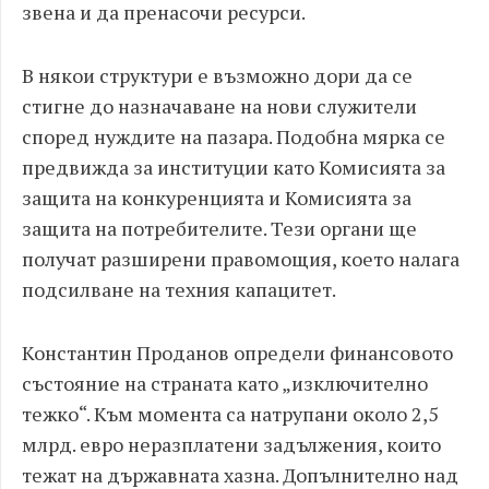
звена и да пренасочи ресурси.
В някои структури е възможно дори да се
стигне до назначаване на нови служители
според нуждите на пазара. Подобна мярка се
предвижда за институции като Комисията за
защита на конкуренцията и Комисията за
защита на потребителите. Тези органи ще
получат разширени правомощия, което налага
подсилване на техния капацитет.
Константин Проданов определи финансовото
състояние на страната като „изключително
тежко“. Към момента са натрупани около 2,5
млрд. евро неразплатени задължения, които
тежат на държавната хазна. Допълнително над