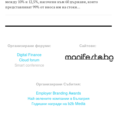
между 10% и 12,5%, насочени към 60 държави, които
представляват 99% от вноса им на стоки....
FOOTER-ФОРУМИ
FOOTER-MIDDLE
Организирани форуми:
Сайтове:
Digital Finance
Cloud forum
Smart conference
FOOTER-СЪБИТИЯ
Организирани Събития:
Employer Branding Awards
Най-зелените компании в Бълагрия
Годишни награди на b2b Media