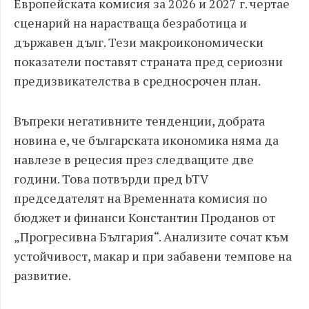
Европейската комисия за 2026 и 2027 г. чертае
сценарий на нарастваща безработица и
държавен дълг. Тези макроикономически
показатели поставят страната пред сериозни
предизвикателства в средносрочен план.
Въпреки негативните тенденции, добрата
новина е, че българската икономика няма да
навлезе в рецесия през следващите две
години. Това потвърди пред bTV
председателят на Временната комисия по
бюджет и финанси Константин Проданов от
„Прогресивна България“. Анализите сочат към
устойчивост, макар и при забавени темпове на
развитие.