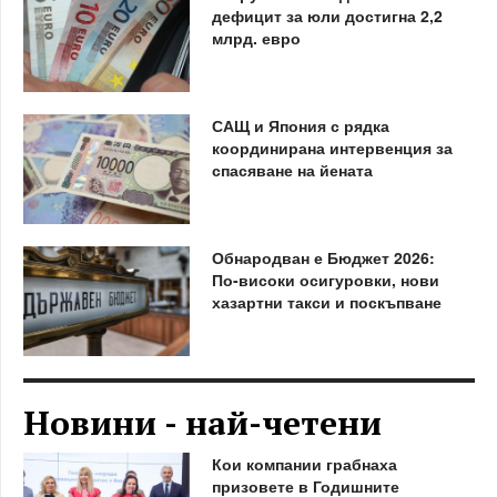
дефицит за юли достигна 2,2
млрд. евро
САЩ и Япония с рядка
координирана интервенция за
спасяване на йената
Обнародван е Бюджет 2026:
По-високи осигуровки, нови
хазартни такси и поскъпване
Новини - най-четени
Кои компании грабнаха
призовете в Годишните