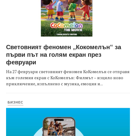
Световният феномен „Кокомелън“ за
първи път на голям екран през
февруари
На 27 февруари световният феномен КоКомелън се отправя
към големия екран с КоКомелън: Филмът – изцяло ново
приключение, изпълнено с музика, емоция и...
БИЗНЕС