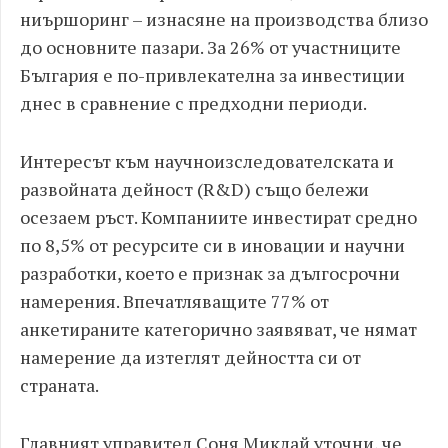
ниършоринг – изнасяне на производства близо
до основните пазари. За 26% от участниците
България е по-привлекателна за инвестиции
днес в сравнение с предходни периоди.
Интересът към научноизследователската и
развойната дейност (R&D) също бележи
осезаем ръст. Компаниите инвестират средно
по 8,5% от ресурсите си в иновации и научни
разработки, което е признак за дългосрочни
намерения. Впечатляващите 77% от
анкетираните категорично заявяват, че нямат
намерение да изтеглят дейността си от
страната.
Главният управител Соня Миклай уточни, че