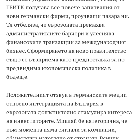
ГБИТК получава все повече запитвания от
нови германски фирми, проучващи пазара ни.
Тя отбеляза, че еврозоната премахва
административните бариери и улеснява
финансовите транзакции за международния
бизнес. Сформирането на ново правителство
също се възприема като предпоставка за по-
предвидима икономическа политика в
бъдеще.
Положителният отзвук в германските медии
относно интеграцията на България в
еврозоната допълнително стимулира интереса
на инвеститорите. Миклай бе категорична, че
към момента няма сигнали за компании,
обмислящи изтегляне от страната. Всички