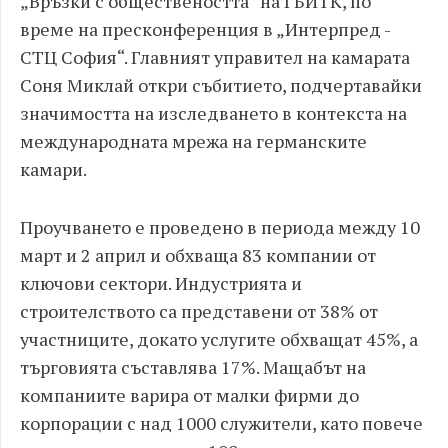
„Връзки с обществеността“ на ГБИТК, по
време на пресконференция в „Интерпред -
СТЦ София“. Главният управител на камарата
Соня Миклай откри събитието, подчертавайки
значимостта на изследването в контекста на
международната мрежа на германските
камари.
Проучването е проведено в периода между 10
март и 2 април и обхваща 83 компании от
ключови сектори. Индустрията и
строителството са представени от 38% от
участниците, докато услугите обхващат 45%, а
търговията съставлява 17%. Мащабът на
компаниите варира от малки фирми до
корпорации с над 1000 служители, като повече