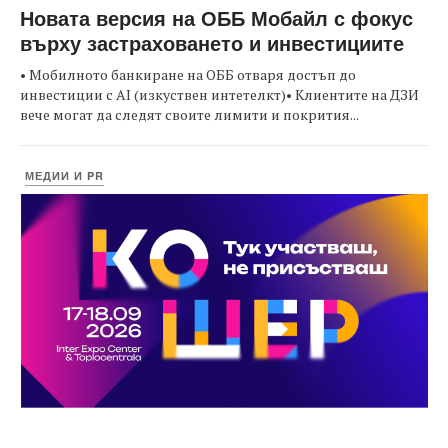
Новата версия на ОББ Мобайл с фокус
върху застраховането и инвестициите
• Мобилното банкиране на ОББ отваря достъп до
инвестиции с AI (изкуствен интетелкт)• Клиентите на ДЗИ
вече могат да следят своите лимити и покрития...
МЕДИИ И PR