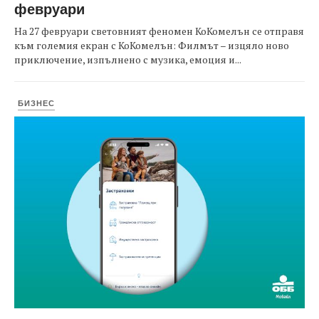
февруари
На 27 февруари световният феномен КоКомелън се отправя
към големия екран с КоКомелън: Филмът – изцяло ново
приключение, изпълнено с музика, емоция и...
БИЗНЕС