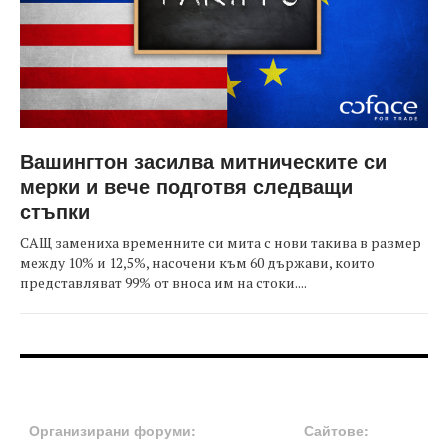
Вашингтон засилва митническите си
мерки и вече подготвя следващи
стъпки
САЩ замениха временните си мита с нови такива в размер
между 10% и 12,5%, насочени към 60 държави, които
представляват 99% от вноса им на стоки....
FOOTER-ФОРУМИ
FOOTER-MIDDLE
Организирани форуми:
Сайтове: