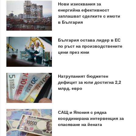
Нови изисквания за
енергийна ефективност
заплашват сделките с имоти
в България
България остава лидер в ЕС
по ръст на производствените
цени през юни
Натрупаният бюджетен
дефицит за юли достигна 2,2
млрд. евро
САЩ и Япония с рядка
координирана интервенция за
спасяване на йената