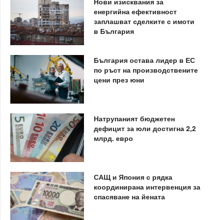
Нови изисквания за
енергийна ефективност
заплашват сделките с имоти
в България
България остава лидер в ЕС
по ръст на производствените
цени през юни
Натрупаният бюджетен
дефицит за юли достигна 2,2
млрд. евро
САЩ и Япония с рядка
координирана интервенция за
спасяване на йената