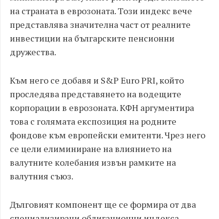
на страната в еврозоната. Този индекс вече
представлява значителна част от реалните
инвестиции на българските пенсионни
дружества.
Към него се добавя и S&P Euro PRI, който
проследява представянето на водещите
корпорации в еврозоната. КФН аргументира
това с голямата експозиция на родните
фондове към европейски емитенти. Чрез него
се цели елиминиране на влиянието на
валутните колебания извън рамките на
валутния съюз.
Дълговият компонент ще се формира от два
специализирани облигационни индекса.