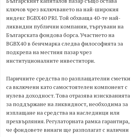
Българският капиталов пазар също остава
ключов чрез включването на най-широкия
индекс BGBX40 PRI. Той обхваща 40-те най-
ликвидни публични компании, търгувани на
Българската фондова борса. Участието на
BGBX40 в бенчмарка следва философията за
подкрепа на местния пазар чрез
институционалните инвеститори.
Паричните средства по разплащателни сметки
са включени като самостоятелен компонент с
нулева доходност. Това отразява изискванията
за поддържане на ликвидност, необходима за
изплащане на средства на наследници или
прехвърляния. Регулаторната рамка гарантира,
че фондовете винаги ще разполагат с налични