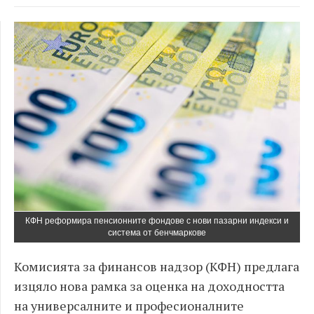
КФН реформира пенсионните фондове с нови пазарни индекси и
система от бенчмаркове
Комисията за финансов надзор (КФН) предлага
изцяло нова рамка за оценка на доходността
на универсалните и професионалните