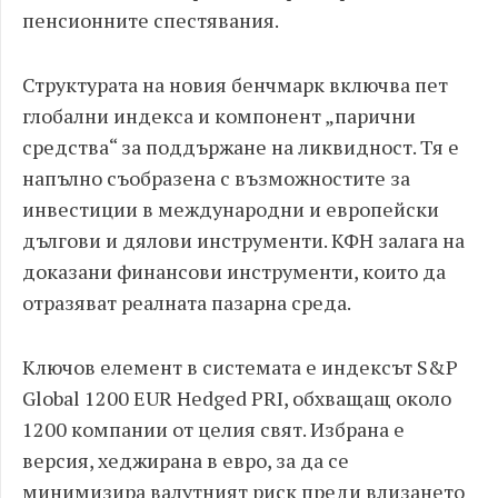
пенсионните спестявания.
Структурата на новия бенчмарк включва пет
глобални индекса и компонент „парични
средства“ за поддържане на ликвидност. Тя е
напълно съобразена с възможностите за
инвестиции в международни и европейски
дългови и дялови инструменти. КФН залага на
доказани финансови инструменти, които да
отразяват реалната пазарна среда.
Ключов елемент в системата е индексът S&P
Global 1200 EUR Hedged PRI, обхващащ около
1200 компании от целия свят. Избрана е
версия, хеджирана в евро, за да се
минимизира валутният риск преди влизането