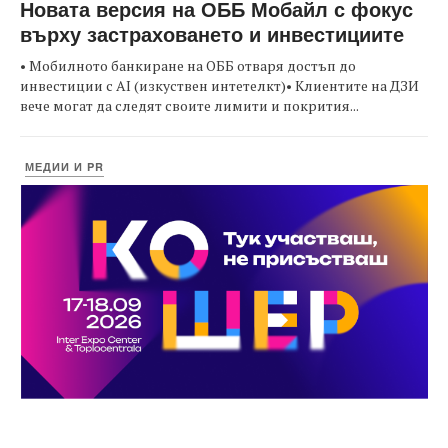
Новата версия на ОББ Мобайл с фокус
върху застраховането и инвестициите
• Мобилното банкиране на ОББ отваря достъп до
инвестиции с AI (изкуствен интетелкт)• Клиентите на ДЗИ
вече могат да следят своите лимити и покрития...
МЕДИИ И PR