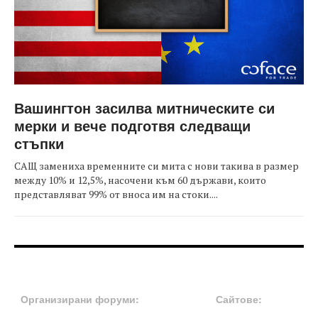
Вашингтон засилва митническите си
мерки и вече подготвя следващи
стъпки
САЩ замениха временните си мита с нови такива в размер
между 10% и 12,5%, насочени към 60 държави, които
представляват 99% от вноса им на стоки....
FOOTER-ФОРУМИ
FOOTER-MIDDLE
Организирани форуми:
Сайтове: