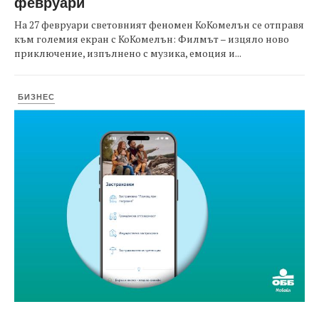
февруари
На 27 февруари световният феномен КоКомелън се отправя
към големия екран с КоКомелън: Филмът – изцяло ново
приключение, изпълнено с музика, емоция и...
БИЗНЕС