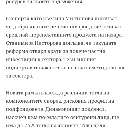
ресурси за своите задължения.
Експерти като Евелина Милтенова посочват,
че доброволните пенсионни фондове остават
сред най-перспективните продукти на пазара.
Станимира Несторова допълва, че текущата
реформа отваря врати за повече частни
инвестиции в сектора. Тези мнения
подчертават важността на новата методология
за сектора.
Новата рамка въвежда различни тегла на
компонентите според рисковия профил на
подфондовете. Динамичният подфонд,
насочен към по-младите осигурени лица, ще
има до 75% тегло на акциите. Това цели