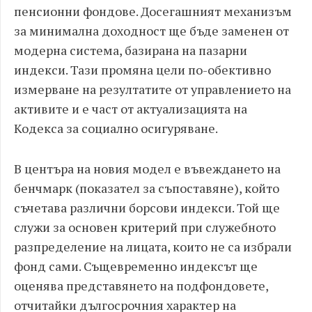
пенсионни фондове. Досегашният механизъм
за минимална доходност ще бъде заменен от
модерна система, базирана на пазарни
индекси. Тази промяна цели по-обективно
измерване на резултатите от управлението на
активите и е част от актуализацията на
Кодекса за социално осигуряване.
В центъра на новия модел е въвеждането на
бенчмарк (показател за съпоставяне), който
съчетава различни борсови индекси. Той ще
служи за основен критерий при служебното
разпределение на лицата, които не са избрали
фонд сами. Същевременно индексът ще
оценява представянето на подфондовете,
отчитайки дългосрочния характер на