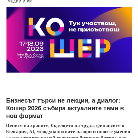
МЕДИИ И PR
Бизнесът търси не лекции, а диалог:
Кошер 2026 събира актуалните теми в
нов формат
Цените на храните, бъдещето на труда, финансите в
България, AI, международните пазари и новите умения
са сред темите на най-голямото бизнес събитие у нас
...