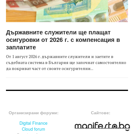
Държавните служители ще плащат
осигуровки от 2026 г. с компенсация в
заплатите
От 1 август 2026 г. държавните служители и заетите в
съдебната система в България ще започнат самостоятелно
да покриват част от своите осигурителни...
FOOTER-ФОРУМИ
FOOTER-MIDDLE
Организирани форуми:
Сайтове:
Digital Finance
Cloud forum