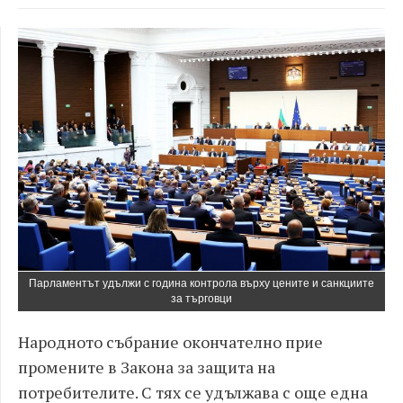
Парламентът удължи с година контрола върху цените и санкциите
за търговци
Народното събрание окончателно прие
промените в Закона за защита на
потребителите. С тях се удължава с още една