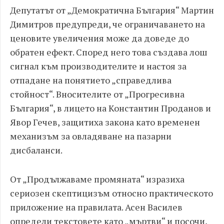
Депутатът от „Демократична България“ Мартин
Димитров предупреди, че ограничаването на
ценовите увеличения може да доведе до
обратен ефект. Според него това създава лош
сигнал към производителите и настоя за
отпадане на понятието „справедлива
стойност“. Вносителите от „Прогресивна
България“, в лицето на Константин Проданов и
Явор Гечев, защитиха закона като временен
механизъм за овладяване на пазарни
дисбаланси.
От „Продължаваме промяната“ изразиха
сериозен скептицизъм относно практическото
приложение на правилата. Асен Василев
определи текстовете като „мъртви“ и посочи,