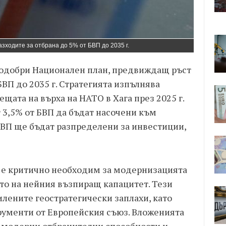
зходите за отбрана до 5% от БВП до 2035 г.
одобри Национален план, предвиждащ ръст
БВП до 2035 г. Стратегията изпълнява
щата на върха на НАТО в Хага през 2025 г.
 3,5% от БВП да бъдат насочени към
БВП ще бъдат разпределени за инвестиции,
 е критично необходим за модернизацията
то на нейния възпиращ капацитет. Тези
илените геостратегически заплахи, като
трументи от Европейския съюз. Вложенията