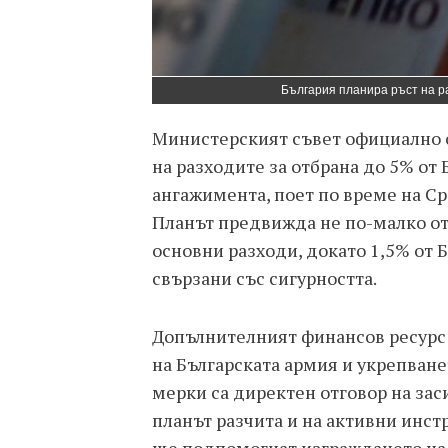
България планира ръст на ра
Министерският съвет официално 
на разходите за отбрана до 5% от 
ангажимента, поет по време на Сре
Планът предвижда не по-малко от
основни разходи, докато 1,5% от 
свързани със сигурността.
Допълнителният финансов ресурс
на Българската армия и укрепване
мерки са директен отговор на зас
планът разчита и на активни инс