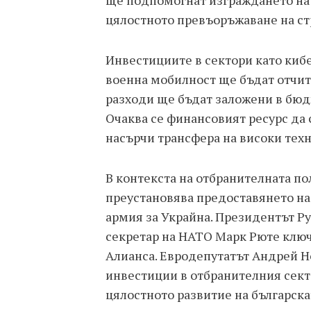
ще подпомогнат изграждането на
цялостното превъоръжаване на ст
Инвестициите в сектори като киб
военна мобилност ще бъдат отчит
разходи ще бъдат заложени в бюд
Очаква се финансовият ресурс да
насърчи трансфера на високи техн
В контекста на отбранителната по
преустановява предоставянето на
армия за Украйна. Президентът Р
секретар на НАТО Марк Рюте ключ
Алианса. Евродепутатът Андрей Н
инвестиции в отбранителния сект
цялостното развитие на българск