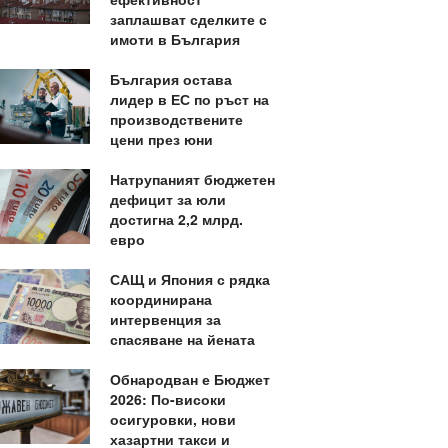
заплашват сделките с
имоти в България
България остава
лидер в ЕС по ръст на
производствените
цени през юни
Натрупаният бюджетен
дефицит за юли
достигна 2,2 млрд.
евро
САЩ и Япония с рядка
координирана
интервенция за
спасяване на йената
Обнародван е Бюджет
2026: По-високи
осигуровки, нови
хазартни такси и