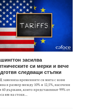
шингтон засилва
тническите си мерки и вече
дготвя следващи стъпки
 замениха временните си мита с нови
ива в размер между 10% и 12,5%, насочени
 60 държави, които представляват 99% от
са им на стоки....