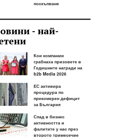
поскъпване
овини - най-
етени
Кои компании
грабнаха призовете в
Годишните награди на
b2b Media 2026
ЕС активира
процедура по
прекомерен дефицит
за България
Спад в бизнес
активността и
фалитите у нас през
второто тримесечие