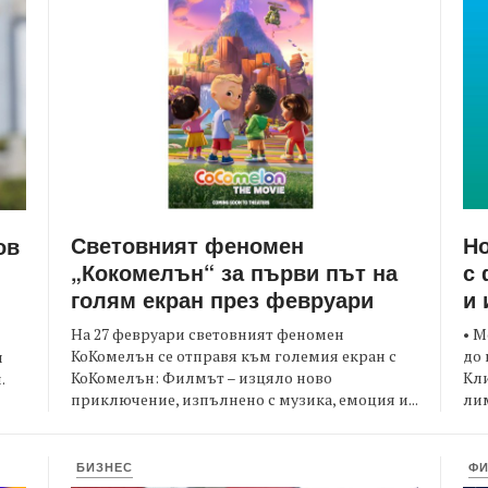
Световният феномен
Но
ов
„Кокомелън“ за първи път на
с 
голям екран през февруари
и 
На 27 февруари световният феномен
• М
КоКомелън се отправя към големия екран с
до 
и
КоКомелън: Филмът – изцяло ново
Кли
.
приключение, изпълнено с музика, емоция и...
лим
БИЗНЕС
Ф