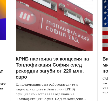
КРИБ настоява за концесия на
Ва
Топлофикация София след
ми
рекордни загуби от 220 млн.
по
ат
евро
САЩ
так
ите
Конфедерацията на работодателите и
към
на
индустриалците в България (КРИБ)
вно
официално настоява за отдаване на
"Топлофикация София" ЕАД на концесия....