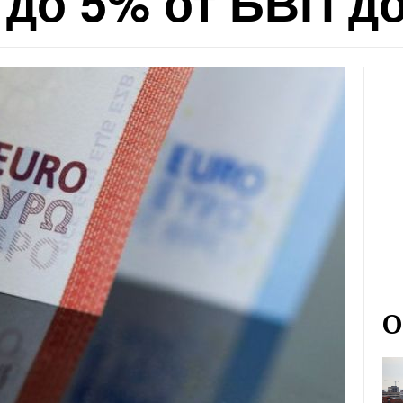
 до 5% от БВП до
О