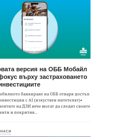
вата версия на ОББ Мобайл
фокус върху застраховането
инвестициите
обилното банкиране на ОББ отваря достъп
инвестиции с AI (изкуствен интетелкт)•
ентите на ДЗИ вече могат да следят своите
ити и покрития...
ИНАСИ