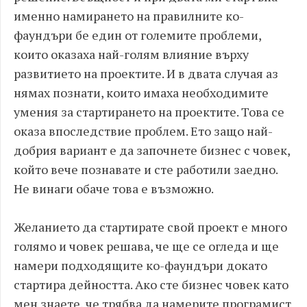
именно намирането на правилните ко-
фаундъри бе един от големите проблеми,
които оказаха най-голям влияние върху
развитието на проектите. И в двата случая аз
нямах познати, които имаха необходимите
умения за стартирането на проектите. Това се
оказа впоследствие проблем. Ето защо най-
добрия вариант е да започнете бизнес с човек,
който вече познавате и сте работили заедно.
Не винаги обаче това е възможно.
Желанието да стартирате свой проект е много
голямо и човек решава, че ще се огледа и ще
намери подходящите ко-фаундъри докато
стартира дейността. Ако сте бизнес човек като
мен знаете, че трябва да намерите програмист