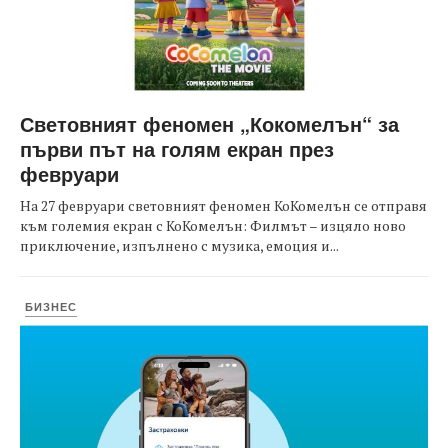
Световният феномен „Кокомелън“ за
първи път на голям екран през
февруари
На 27 февруари световният феномен КоКомелън се отправя
към големия екран с КоКомелън: Филмът – изцяло ново
приключение, изпълнено с музика, емоция и...
БИЗНЕС