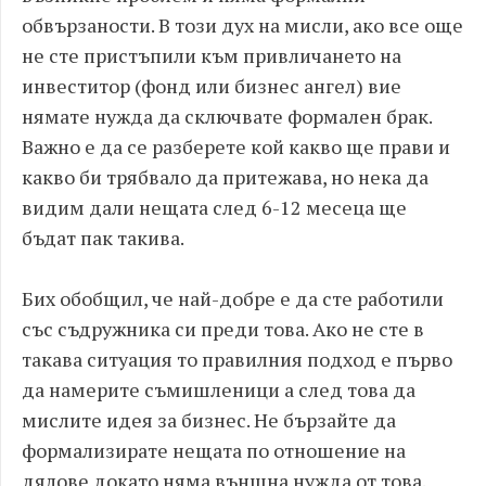
обвързаности. В този дух на мисли, ако все още
не сте пристъпили към привличането на
инвеститор (фонд или бизнес ангел) вие
нямате нужда да сключвате формален брак.
Важно е да се разберете кой какво ще прави и
какво би трябвало да притежава, но нека да
видим дали нещата след 6-12 месеца ще
бъдат пак такива.
Бих обобщил, че най-добре е да сте работили
със съдружника си преди това. Ако не сте в
такава ситуация то правилния подход е първо
да намерите съмишленици а след това да
мислите идея за бизнес. Не бързайте да
формализирате нещата по отношение на
дялове докато няма външна нужда от това.