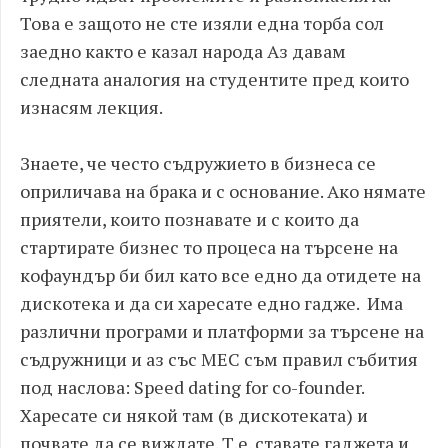
Това е защото не сте изяли една торба сол
заедно както е казал народа Аз давам
следната аналогия на студентите пред които
изнасям лекция.
Знаете, че често съдружието в бизнеса се
оприличава на брака и с основание. Ако нямате
приятели, които познавате и с които да
стартирате бизнес то процеса на търсене на
кофаундър би бил като все едно да отидете на
дискотека и да си харесате едно гадже. Има
различни програми и платформи за търсене на
съдружници и аз със МЕС съм правил събития
под наслова: Speed dating for co-founder.
Харесате си някой там (в дискотеката) и
почвате да се виждате. Т.е. ставате гаджета и