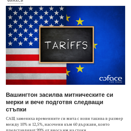
ФИНАСИ
Вашингтон засилва митническите си
мерки и вече подготвя следващи
стъпки
САЩ замениха временните си мита с нови такива в размер
между 10% и 12,5%, насочени към 60 държави, които
представляват 99% от вноса им на стоки....