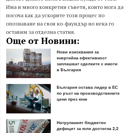
Има и много конкретни съвети, които мога да
посоча как да ускорите този процес по
опознаване на своя ко-фаундър но нека го
оставим за отделна статия.
Още от Новини:
Нови изисквания за
енергийна ефективност
заплашват сделките с имоти
в България
България остава лидер в ЕС
по ръст на производствените
цени през юни
Натрупаният бюджетен
дефицит за юли достигна 2,2