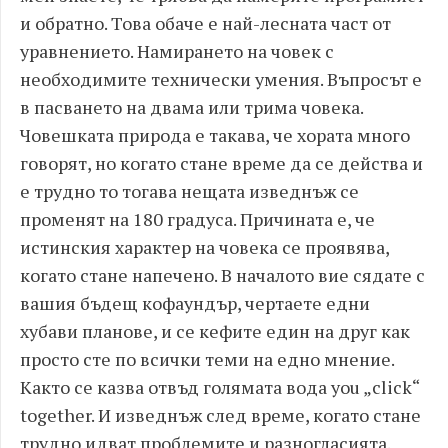
и обратно. Това обаче е най-лесната част от
уравнението. Намирането на човек с
необходимите технически умения. Въпросът е
в пасването на двама или трима човека.
Човешката природа е такава, че хората много
говорят, но когато стане време да се действа и
е трудно то тогава нещата изведнъж се
променят на 180 градуса. Причината е, че
истинския характер на човека се проявява,
когато стане напечено. В началото вие сядате с
вашия бъдещ кофаундър, чертаете едни
хубави планове, и се кефите един на друг как
просто сте по всички теми на едно мнение.
Както се казва отвъд голямата вода you „click“
together. И изведнъж след време, когато стане
трудно идват проблемите и разногласията.