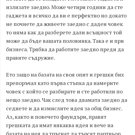
излизате заедно. Може четири години да сте
гаджета и всичко да ви е перфектно но докато
не почнете да живеете заедно с даден човек
то няма как да разберете дали всъщност той
може да бъде вашата половинка. Така е и при
бизнеса. Трябва да работите заедно преди да
правите съдружие.
Ето защо на базата на своя опит и грешки бих
препоръчал като първа стъпка да намерите
човек с който се разбирате и сте работили по
нещо заедно. Чак след това двамата заедно да
седнете и да измислите идея за общ бизнес.
Аз, както и повечето фаундъри, правят
грешката да имат някаква идея и вече на
базата на нея да тръгнат да търсят партньор.