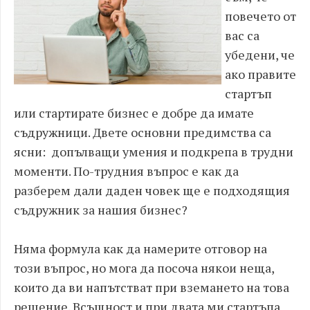
повечето от
вас са
убедени, че
ако правите
стартъп
или стартирате бизнес е добре да имате
съдружници. Двете основни предимства са
ясни: допълващи умения и подкрепа в трудни
моменти. По-трудния въпрос е как да
разберем дали даден човек ще е подходящия
съдружник за нашия бизнес?
Няма формула как да намерите отговор на
този въпрос, но мога да посоча някои неща,
които да ви напътстват при вземането на това
решение. Всъщност и при двата ми стартъпа