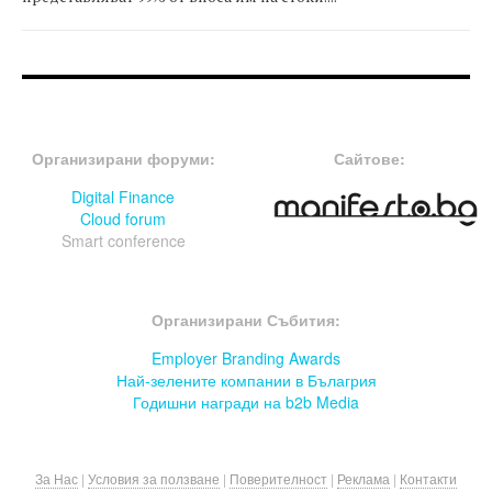
FOOTER-ФОРУМИ
FOOTER-MIDDLE
Организирани форуми:
Сайтове:
Digital Finance
Cloud forum
Smart conference
FOOTER-СЪБИТИЯ
Организирани Събития:
Employer Branding Awards
Най-зелените компании в Бълагрия
Годишни награди на b2b Media
За Нас
|
Условия за ползване
|
Поверителност
|
Реклама
|
Контакти