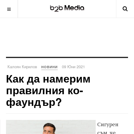
Калоян Кирилов
09 Юни 2021
НОВИНИ
Как да намерим
правилния ко-
фаундър?
Сигурен
съм, че