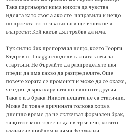
Така партньорът няма никога да чувства
идеята като своя а ако сте направили и нещо
по проекта то тогава винаги ще изникне и
въпросът: Кой какъв дял трябва да има.
Тук силно бих препоръчал нещо, което Георги
Къдрев от Imagga сподели в книгата ми за
стартъпи. Не бързайте да разпределяте пая
преди да има какво да разпределяте. Още
повече хората се променят и може да се окаже,
че един дърпа каруцата по-силно от другия.
Така е и в брака. Никога нещата не са статични.
Може би това е причината толкова хора в
днешно време да не сключват формален брак,
защото е много лесно да си тръгнеш, когато
възникне проблем и няма формални