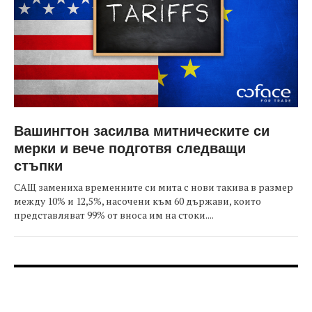
Вашингтон засилва митническите си
мерки и вече подготвя следващи
стъпки
САЩ замениха временните си мита с нови такива в размер
между 10% и 12,5%, насочени към 60 държави, които
представляват 99% от вноса им на стоки....
FOOTER-ФОРУМИ
FOOTER-MIDDLE