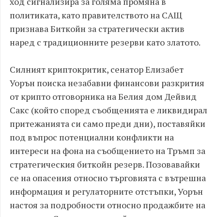
ход сигнализира за голяма промяна в
политиката, като правителството на САЩ
признава Биткойн за стратегически актив
наред с традиционните резерви като златото.
Силният криптокритик, сенатор Елизабет
Уорън поиска незабавни финансови разкрития
от крипто отговорника на Белия дом Дейвид
Сакс (който според съобщенията е ликвидирал
притежанията си само преди дни), поставяйки
под въпрос потенциални конфликти на
интереси на фона на съобщението на Тръмп за
стратегическия биткойн резерв. Позовавайки
се на опасения относно търговията с вътрешна
информация и регулаторните отстъпки, Уорън
настоя за подробности относно продажбите на