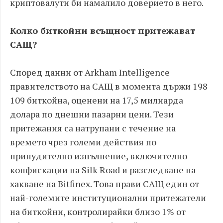
криптовалути би намалило доверието в него.
Колко биткойни всъщност притежават
САЩ?
Според данни от Arkham Intelligence
правителството на САЩ в момента държи 198
109 биткойна, оценени на 17,5 милиарда
долара по днешни пазарни цени. Тези
притежания са натрупани с течение на
времето чрез големи действия по
принудително изпълнение, включително
конфискации на Silk Road и разследване на
хакване на Bitfinex. Това прави САЩ един от
най-големите институционални притежатели
на биткойни, контролирайки близо 1% от