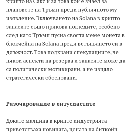
крипто на Сакс и за това кой е знаел за
плановете на Тръмп преди публичното му
изявление. Включването на Solana в крипто
запасите също прикова погледите, особено
след като Тръмп пусна своята меме монета в
блокчейна на Solana преди встъпването си в
длъжност. Това подхрани спекулациите, че
някои аспекти на резерва и запасите може да
са политически мотивирани, а не изцяло
стратегически обосновани.
Разочарование в ентусиастите
Докато малцина в крипто индустрията
приветстваха новината, цената на биткойн