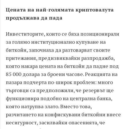
Цената на най-голямата криптовалута
продължава да пада
Инвеститорите, които се бяха позиционирали
за голямо институционално купуване на
биткойн, започнаха да разтоварват своите
притежания, предизвиквайки разпродажба,
която накара цената на биткойн да падне под
85 000 долара за броени часове. Реакцията на
пазара подчерта по-широк проблем: много
търговци са предположили, че резервът ще
функционира подобно на централна банка,
която натрупва злато. Вместо това,
разчитането на конфискувани биткойни внесе
несигурност, засилвайки опасенията, че