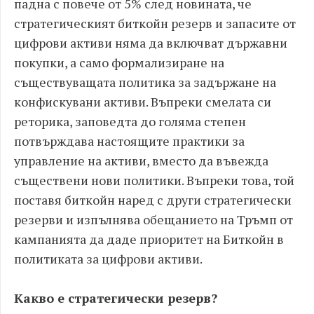
падна с повече от 5% след новината, че
стратегическият биткойн резерв и запасите от
цифрови активи няма да включват държавни
покупки, а само формализиране на
съществуващата политика за задържане на
конфискувани активи. Въпреки смелата си
реторика, заповедта до голяма степен
потвърждава настоящите практики за
управление на активи, вместо да въвежда
съществени нови политики. Въпреки това, той
поставя биткойн наред с други стратегически
резерви и изпълнява обещанието на Тръмп от
кампанията да даде приоритет на Биткойн в
политиката за цифрови активи.
Какво е стратегически резерв?