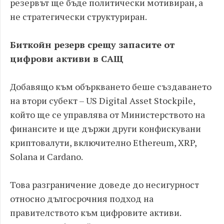
резервът ще бъде политически мотивиран, а
не стратегически структуриран.
Биткойн резерв срещу запасите от
цифрови активи в САЩ
Добавящо към объркването беше създаването
на втори субект – US Digital Asset Stockpile,
който ще се управлява от Министерството на
финансите и ще държи други конфискувани
криптовалути, включително Ethereum, XRP,
Solana и Cardano.
Това разграничение доведе до несигурност
относно дългосрочния подход на
правителството към цифровите активи.