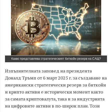
Какво представлява стратегическият биткойн резерв на САЩ?
Изпълнителната заповед на президента
Доналд Тръмп от 6 март 2025 г. за създаване на
американски стратегически резерв за биткойн
и крипто активи е исторически момент както
за самата криптовалута, така и за индустрията
на цифровите активи в по-широк план. Този