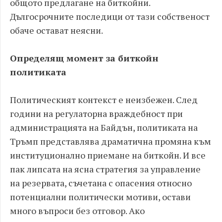
общото предлагане на биткойни.
Дългосрочните последици от тази собственост
обаче остават неясни.
Определящ момент за биткойн
политиката
Политическият контекст е неизбежен. След
години на регулаторна враждебност при
администрацията на Байдън, политиката на
Тръмп представлява драматична промяна към
институционално приемане на биткойн. И все
пак липсата на ясна стратегия за управление
на резервата, съчетана с опасения относно
потенциални политически мотиви, остави
много въпроси без отговор. Ако