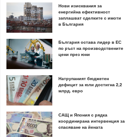
Нови изисквания за
енергийна ефективност
заплашват сделките с имоти
в България
България остава лидер в ЕС
по ръст на производствените
цени през юни
Натрупаният бюджетен
дефицит за юли достигна 2,2
млрд. евро
САЩ и Япония с рядка
координирана интервенция за
спасяване на йената