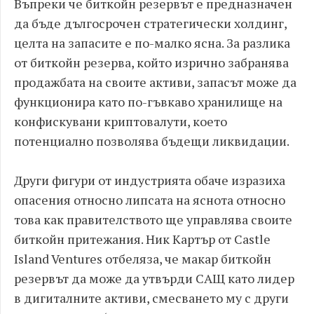
Въпреки че биткойн резервът е предназначен
да бъде дългосрочен стратегически холдинг,
целта на запасите е по-малко ясна. За разлика
от биткойн резерва, който изрично забранява
продажбата на своите активи, запасът може да
функционира като по-гъвкаво хранилище на
конфискувани криптовалути, което
потенциално позволява бъдещи ликвидации.
Други фигури от индустрията обаче изразиха
опасения относно липсата на яснота относно
това как правителството ще управлява своите
биткойн притежания. Ник Картър от Castle
Island Ventures отбеляза, че макар биткойн
резервът да може да утвърди САЩ като лидер
в дигиталните активи, смесването му с други