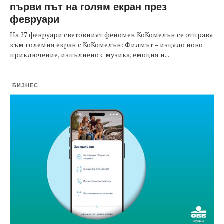
първи път на голям екран през
февруари
На 27 февруари световният феномен КоКомелън се отправя
към големия екран с КоКомелън: Филмът – изцяло ново
приключение, изпълнено с музика, емоция и...
БИЗНЕС