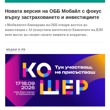
Новата версия на ОББ Мобайл с фокус
върху застраховането и инвестициите
• Мобилното банкиране на ОББ отваря достъп до
инвестиции с AI (изкуствен интетелкт)• Клиентите на ДЗИ
вече могат да следят своите лимити и покрития...
МЕДИИ И PR