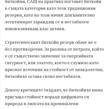
биткойни, САЩ на практика поставят биткойн
в същата категория като тези традиционни
резерви, като по този начин допълнително
легитимират зараждащ се и нестабилен
нововъзникващ клас активи.
Стратегическият биткойн резерв обаче не е
без противоречия. За разлика от петрола, който
е от съществено значение за енергийната
сигурност, или златото, което е служило като
признат източник на стойност от хилядолетия,
биткойнът остава силно нестабилен.
Докато критиците твърдят, че биткойнът няма
присъща стойност поради цифровата си
природа и липсата на промишлени