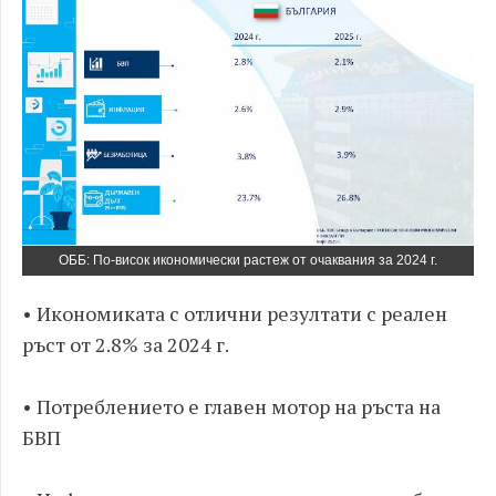
ОББ: По-висок икономически растеж от очаквания за 2024 г.
​• Икономиката с отлични резултати с реален
ръст от 2.8% за 2024 г.
• ​Потреблението е главен мотор на ръста на
БВП