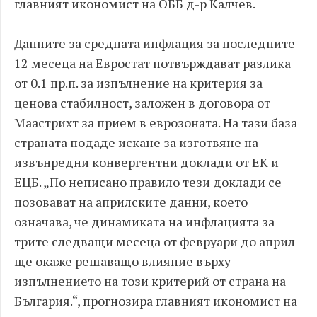
главният икономист на ОББ д-р Калчев.
Данните за средната инфлация за последните
12 месеца на Евростат потвърждават разлика
от 0.1 пр.п. за изпълнение на критерия за
ценова стабилност, заложен в договора от
Маастрихт за прием в еврозоната. На тази база
страната подаде искане за изготвяне на
извънредни конвергентни доклади от ЕК и
ЕЦБ. „По неписано правило тези доклади се
позовават на априлските данни, което
означава, че динамиката на инфлацията за
трите следващи месеца от февруари до април
ще окаже решаващо влияние върху
изпълнението на този критерий от страна на
България.“, прогнозира главният икономист на