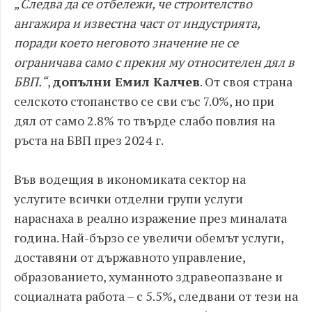
„Следва да се отбележи, че строителство
ангажира и известна част от индустрията,
поради което неговото значение не се
ограничава само с прекия му относителен дял в
БВП.“
,
допълни Емил Калчев
. От своя страна
селското стопанство се сви със 7.0%, но при
дял от само 2.8% то твърде слабо повлия на
ръста на БВП през 2024 г.
Във водещия в икономиката сектор на
услугите всички отделни групи услуги
нараснаха в реално изражение през миналата
година. Най-бързо се увеличи обемът услуги,
доставяни от държавното управление,
образованието, хуманното здравеопазване и
социалната работа – с 5.5%, следвани от тези на