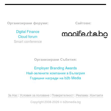
FOOTER-ФОРУМИ
FOOTER-MIDDLE
Организирани форуми:
Сайтове:
Digital Finance
Cloud forum
Smart conference
FOOTER-СЪБИТИЯ
Организирани Събития:
Employer Branding Awards
Най-зелените компании в Бълагрия
Годишни награди на b2b Media
За Нас
|
Условия за ползване
|
Поверителност
|
Реклама
|
Контакти
Copyright 2008-
2026 © b2bmedia.bg