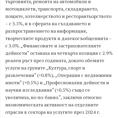
търговията, ремонта на автомобили и
мотоциклети, транспорта, складирането,
пощите, хотелиерството и ресторантьорството
– с 3.5%, и в сферата на създаването и
разпространението на информация,
творческите продукти и далекосъобщенията –
с 3.0%. „Финансовите и застрахователните
дейности“ останаха на четвърта позиция с 2.9%
реален ръст през годината, докато обемите
услуги на групите „Култура, спорт и
развлечения“ (+0.8%), „Операции с недвижими
имоти“ (+0.5%) и „Професионални дейности и
научни изследвания“ (+0.5%) също се
увеличиха, но по-бавно.“, заключи относно
икономическата активност на отделните
отрасли в сектора на услугите през 2024 г.