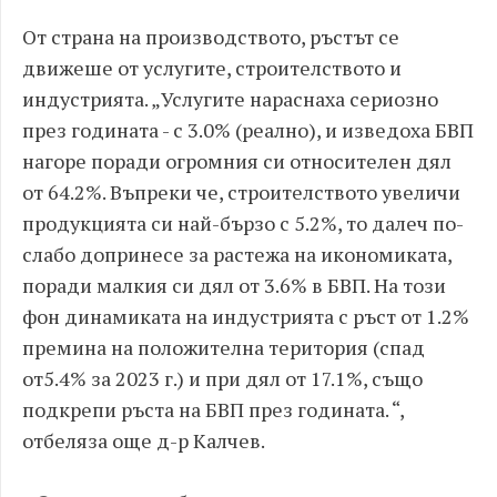
От страна на производството, ръстът се
движеше от услугите, строителството и
индустрията. „Услугите нараснаха сериозно
през годината - с 3.0% (реално), и изведоха БВП
нагоре поради огромния си относителен дял
от 64.2%. Въпреки че, строителството увеличи
продукцията си най-бързо с 5.2%, то далеч по-
слабо допринесе за растежа на икономиката,
поради малкия си дял от 3.6% в БВП. На този
фон динамиката на индустрията с ръст от 1.2%
премина на положителна територия (спад
от5.4% за 2023 г.) и при дял от 17.1%, също
подкрепи ръста на БВП през годината. “,
отбеляза още д-р Калчев.