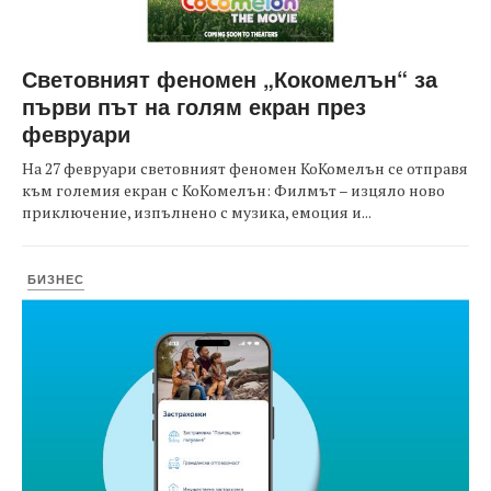
Световният феномен „Кокомелън“ за
първи път на голям екран през
февруари
На 27 февруари световният феномен КоКомелън се отправя
към големия екран с КоКомелън: Филмът – изцяло ново
приключение, изпълнено с музика, емоция и...
БИЗНЕС