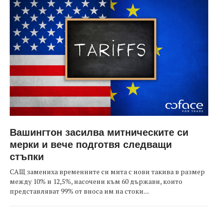
Вашингтон засилва митническите си
мерки и вече подготвя следващи
стъпки
САЩ замениха временните си мита с нови такива в размер
между 10% и 12,5%, насочени към 60 държави, които
представляват 99% от вноса им на стоки....