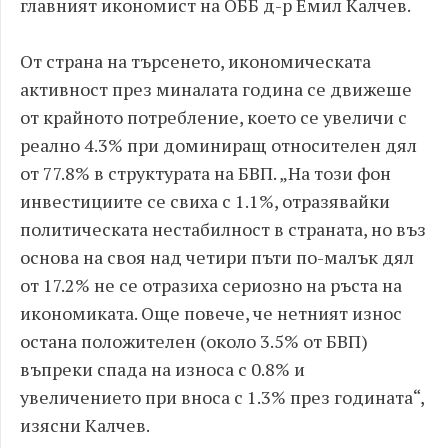
главният икономист на ОББ д-р Емил Калчев.
От страна на търсенето, икономическата
активност през миналата година се движеше
от крайното потребление, което се увеличи с
реално 4.3% при доминиращ относителен дял
от 77.8% в структурата на БВП. „На този фон
инвестициите се свиха с 1.1%, отразявайки
политическата нестабилност в страната, но въз
основа на своя над четири пъти по-малък дял
от 17.2% не се отразиха сериозно на ръста на
икономиката. Още повече, че нетният износ
остана положителен (около 3.5% от БВП)
въпреки спада на износа с 0.8% и
увеличението при вноса с 1.3% през годината“,
изясни Калчев.