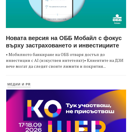
Новата версия на ОББ Мобайл с фокус
върху застраховането и инвестициите
• Мобилното банкиране на ОББ отваря достъп до
инвестиции с AI (изкуствен интетелкт)• Клиентите на ДЗИ
вече могат да следят своите лимити и покрития...
МЕДИИ И PR