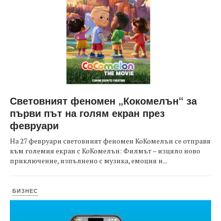
Световният феномен „Кокомелън“ за
първи път на голям екран през
февруари
На 27 февруари световният феномен КоКомелън се отправя
към големия екран с КоКомелън: Филмът – изцяло ново
приключение, изпълнено с музика, емоция и...
БИЗНЕС