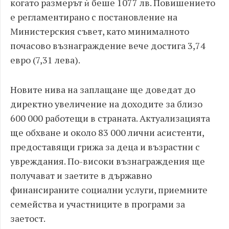
когато размерът ѝ беше 1077 лв. Повишението
е регламентирано с постановление на
Министерския съвет, като минималното
почасово възнаграждение вече достига 3,74
евро (7,31 лева).
Новите нива на заплащане ще доведат до
директно увеличение на доходите за близо
600 000 работещи в страната. Актуализацията
ще обхване и около 83 000 лични асистенти,
предоставящи грижа за деца и възрастни с
увреждания. По-високи възнаграждения ще
получават и заетите в държавно
финансираните социални услуги, приемните
семейства и участниците в програми за
заетост.