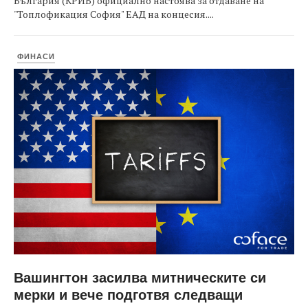
България (КРИБ) официално настоява за отдаване на
"Топлофикация София" ЕАД на концесия....
ФИНАСИ
Вашингтон засилва митническите си
мерки и вече подготвя следващи