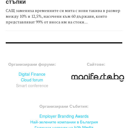
стъпки
САЩ замениха временните си мита с нови такива в размер
между 10% и 12,5%, насочени към 60 държави, които
представляват 99% от вноса им на стоки....
FOOTER-ФОРУМИ
FOOTER-MIDDLE
Организирани форуми:
Сайтове:
Digital Finance
Cloud forum
Smart conference
FOOTER-СЪБИТИЯ
Организирани Събития:
Employer Branding Awards
Най-зелените компании в Бълагрия
Годишни награди на b2b Media