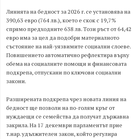
Линията на бедност за 2026 г. се установява на
390,63 евро (764 лв.), което е скок с 19,7%
спрямо предходните 638 лв. Този ръст от 64,42
евро има за цел да подобри материалното
състояние на най-уязвимите социални слоеве.
Повишението автоматично рефлектира върху
обема на социалните помощи и финансовата
подкрепа, отпускани по ключови социални
закони.
Разширената подкрепа чрез новата линия на
бедност ще позволи на по-голям кръг от
нуждаещи се семейства да получат държавна
закрила. На 17 декември парламентът прие
т.нар. удължителен закон, който регулира