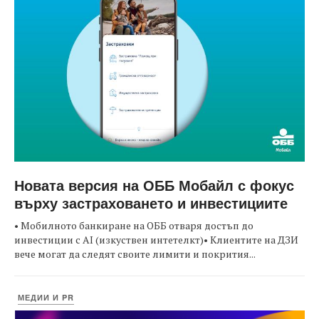
Новата версия на ОББ Мобайл с фокус
върху застраховането и инвестициите
• Мобилното банкиране на ОББ отваря достъп до
инвестиции с AI (изкуствен интетелкт)• Клиентите на ДЗИ
вече могат да следят своите лимити и покрития...
МЕДИИ И PR