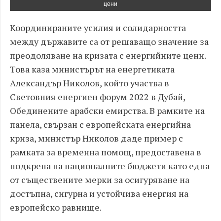
цени
Координираните усилия и солидарността
между държавите са от решаващо значение за
преодоляване на кризата с енергийните цени.
Това каза министърът на енергетиката
Александър Николов, който участва в
Световния енергиен форум 2022 в Дубай,
Обединените арабски емирства. В рамките на
панела, свързан с европейската енергийна
криза, министър Николов даде пример с
рамката за временна помощ, предоставена в
подкрепа на националните бюджети като една
от съществените мерки за осигуряване на
достъпна, сигурна и устойчива енергия на
европейско равнище.