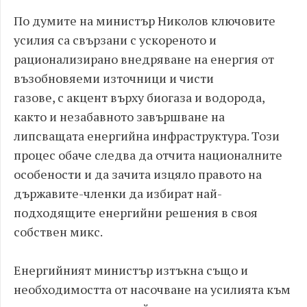
По думите на министър Николов ключовите
усилия са свързани с ускореното и
рационализирано внедряване на енергия от
възобновяеми източници и чисти
газове, с акцент върху биогаза и водорода,
както и незабавното завършване на
липсващата енергийна инфраструктура. Този
процес обаче следва да отчита националните
особености и да зачита изцяло правото на
държавите-членки да избират най-
подходящите енергийни решения в своя
собствен микс.
Енергийният министър изтъкна също и
необходимостта от насочване на усилията към