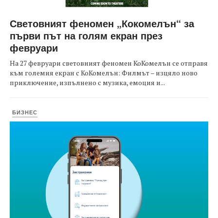
Световният феномен „Кокомелън“ за
първи път на голям екран през
февруари
На 27 февруари световният феномен КоКомелън се отправя
към големия екран с КоКомелън: Филмът – изцяло ново
приключение, изпълнено с музика, емоция и...
БИЗНЕС