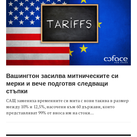
Вашингтон засилва митническите си
мерки и вече подготвя следващи
стъпки
САЩ замениха временните си мита с нови такива в размер
между 10% и 12,5%, насочени към 60 държави, които
представляват 99% от вноса им на стоки....