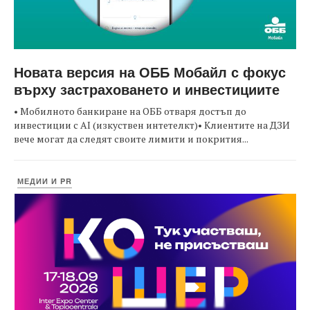
Новата версия на ОББ Мобайл с фокус
върху застраховането и инвестициите
• Мобилното банкиране на ОББ отваря достъп до
инвестиции с AI (изкуствен интетелкт)• Клиентите на ДЗИ
вече могат да следят своите лимити и покрития...
МЕДИИ И PR