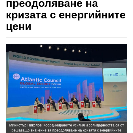
преодоляване на
кризата с енергийните
цени
Министър Николов: Координираните усилия и солидарността са от
решаващо значение за преодоляване на кризата с енергийните