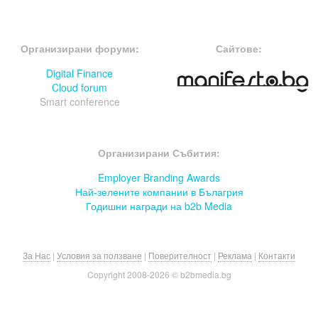
FOOTER-ФОРУМИ
FOOTER-MIDDLE
Организирани форуми:
Сайтове:
Digital Finance
Cloud forum
Smart conference
FOOTER-СЪБИТИЯ
Организирани Събития:
Employer Branding Awards
Най-зелените компании в Бълагрия
Годишни награди на b2b Media
За Нас
|
Условия за ползване
|
Поверителност
|
Реклама
|
Контакти
Copyright 2008-
2026 © b2bmedia.bg