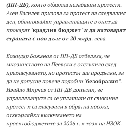
(ПП-ДБ)
, които обявиха незабавни протести.
Асен Василев призова за протест на следващия
ден, обвинявайки управляващите в опит да
прокарат "
крадлив бюджет
" и да натоварят
страната с нов дълг от 20 млрд
. лева.
Божидар Божанов от ПП-ДБ отбеляза, че
мнозинството на Пеевски е отстъпило след
прегласуването, но протестът ще продължи, за
да не допусне повече подобни "
безобразия
"
.
Ивайло Мирчев от ПП-ДБ допълни, че
управляващите са се уплашили от свикания
протест и са гласували в обратна посока,
отхвърляйки включването на
проектобюджетите за 2026 г. и този на НЗОК.