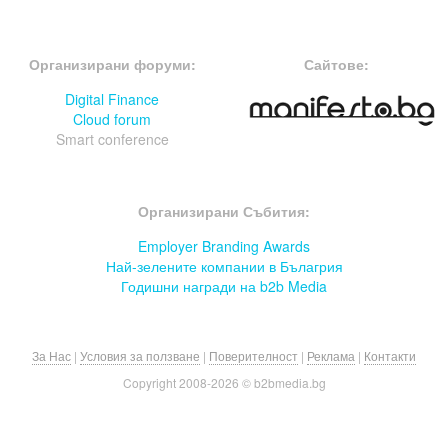
FOOTER-ФОРУМИ
FOOTER-MIDDLE
Организирани форуми:
Сайтове:
Digital Finance
Cloud forum
Smart conference
FOOTER-СЪБИТИЯ
Организирани Събития:
Employer Branding Awards
Най-зелените компании в Бълагрия
Годишни награди на b2b Media
За Нас
|
Условия за ползване
|
Поверителност
|
Реклама
|
Контакти
Copyright 2008-
2026 © b2bmedia.bg