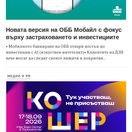
Новата версия на ОББ Мобайл с фокус
върху застраховането и инвестициите
• Мобилното банкиране на ОББ отваря достъп до
инвестиции с AI (изкуствен интетелкт)• Клиентите на ДЗИ
вече могат да следят своите лимити и покрития...
МЕДИИ И PR