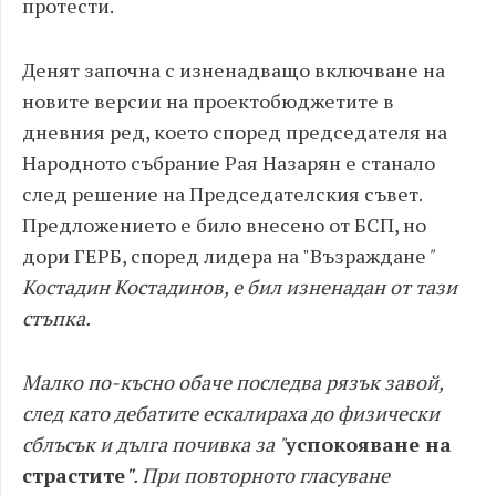
протести.
Денят започна с изненадващо включване на
новите версии на проектобюджетите в
дневния ред, което според председателя на
Народното събрание Рая Назарян е станало
след решение на Председателския съвет.
Предложението е било внесено от БСП, но
дори ГЕРБ, според лидера на "Възраждане
"
Костадин Костадинов, е бил изненадан от тази
стъпка.
Малко по-късно обаче последва рязък завой,
след като дебатите ескалираха до физически
сблъсък и дълга почивка за "
успокояване на
страстите
"
. При повторното гласуване