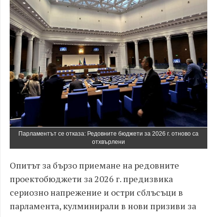
Парламентът се отказа: Редовните бюджети за 2026 г. отново са
отхвърлени
Опитът за бързо приемане на редовните
проектобюджети за 2026 г. предизвика
сериозно напрежение и остри сблъсъци в
парламента, кулминирали в нови призиви за