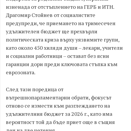
изненада от отстъплението на ГЕРБ и ИТН.
Драгомир Стойнев от социалистите
предупреди, че приемането на тримесечен
удължителен бюджет ще прехвърли
политическата криза върху уязвимите групи,
като около 450 хиляди души – лекари, учители
и социални работници – остават без ясни
гаранции дори преди ключовата стъпка към
еврозоната.
След тази поредица от
вътрешнопарламентарни обрати, фокусът
отново се измести към разглеждането на
удължителния бюджет за 2026 г., като има
вероятност той да бъде приет още в същия
ден на две четения.