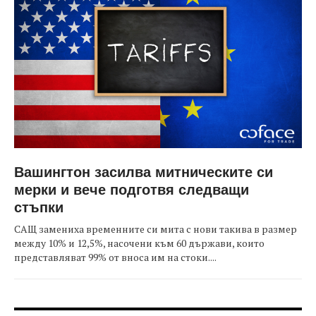
Вашингтон засилва митническите си
мерки и вече подготвя следващи
стъпки
САЩ замениха временните си мита с нови такива в размер
между 10% и 12,5%, насочени към 60 държави, които
представляват 99% от вноса им на стоки....