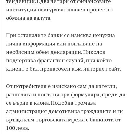
тенденции. Едва четири от финансовите
институции осигуряват плавен процес по
обмяна на валута.
При останалите банки се изисква ненужна
лична информация или попълване на
необясним обем декларации. Николов
подчертава фрапантен случай, при който
клиент е бил пренасочен към интернет сайт.
От потребителя е изискано сам да изтегли,
разпечата и попълни три формуляра, преди да
се върне в клона. Подобна тромава
администрация демотивира гражданите и ги
връща към търговската мрежа с банкноти от
100 лева.