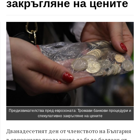
закръгляне на цените
Предизвикателства пред еврозоната: Тромави банкови процедури и
спекулативно закръгляне на цените
Дванадесетият ден от членството на България
в еврозоната продължава да бъде белязан от