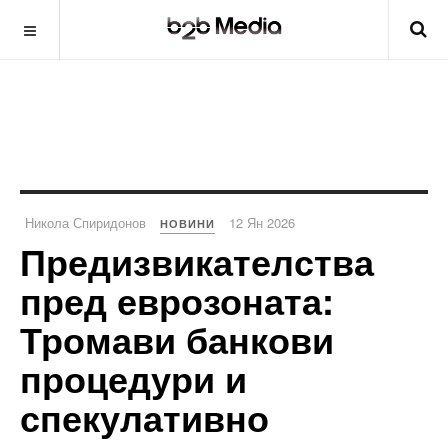
Никола Спиридонов
12 Ян 2026
НОВИНИ
Предизвикателства
пред еврозоната:
Тромави банкови
процедури и
спекулативно