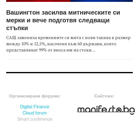
Вашингтон засилва митническите си
мерки и вече подготвя следващи
стъпки
САЩ замениха временните си мита с нови такива в размер
между 10% и 12,5%, насочени към 60 държави, които
представляват 99% от вноса им на стоки....
FOOTER-ФОРУМИ
FOOTER-MIDDLE
Организирани форуми:
Сайтове:
Digital Finance
Cloud forum
Smart conference
FOOTER-СЪБИТИЯ