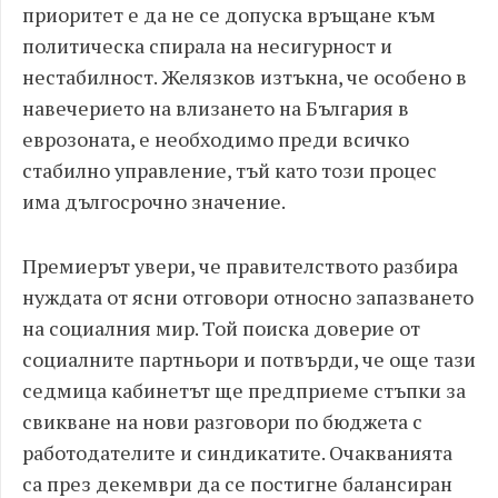
приоритет е да не се допуска връщане към
политическа спирала на несигурност и
нестабилност. Желязков изтъкна, че особено в
навечерието на влизането на България в
еврозоната, е необходимо преди всичко
стабилно управление, тъй като този процес
има дългосрочно значение.
Премиерът увери, че правителството разбира
нуждата от ясни отговори относно запазването
на социалния мир. Той поиска доверие от
социалните партньори и потвърди, че още тази
седмица кабинетът ще предприеме стъпки за
свикване на нови разговори по бюджета с
работодателите и синдикатите. Очакванията
са през декември да се постигне балансиран