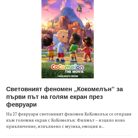
Световният феномен „Кокомелън“ за
първи път на голям екран през
февруари
На 27 февруари световният феномен КоКомелън се отправя
към големия екран с КоКомелън: Филмът – изцяло ново
приключение, изпълнено с музика, емоция и...