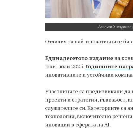
Започва XI издание
Отличия за най-иновативните биз
Единадесетото издание
на конк
юни - юли 2025.
Годишните нагр
иновативните и устойчиви компа
Участниците са предизвикани да 
проекти и стратегии, гъвкавост, 
служителите си. Категориите са 
технологии, включително решения
иновации в сферата на AI.