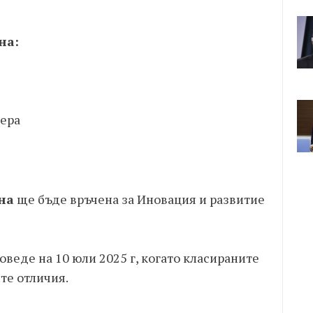
на:
фера
на
ще бъде връчена за Иновация и развитие
веде на 10 юли 2025 г, когато класираните
те отличия.