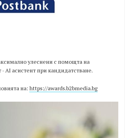
аксимално улеснени с помощта на
- AI асистент при кандидатстване.
ловията на:
https://awards.b2bmedia.bg