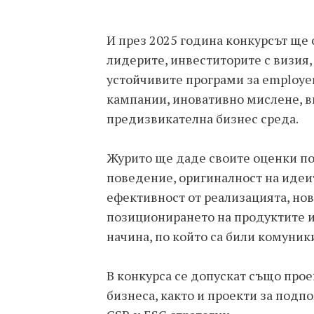
И през 2025 година конкурсът ще
лидерите, инвеститорите с визия
устойчивите програми за employer 
кампании, иновативно мислене, в
предизвикателна бизнес среда.
Журито ще даде своите оценки по
поведение, оригиналност на идеит
ефективност от реализацията, но
позиционирането на продуктите и 
начина, по който са били комуник
В конкурса се допускат също прое
бизнеса, както и проекти за подп