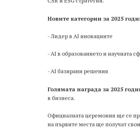
CSR и ESG стратегии.
Новите категории за 2025 годи
- Лидер в AI иновациите
- AI в образованието и научната с
- AI базирани решения
Голямата награда за 2025 годи
в бизнеса.
Официалната церемония ще се про
на първите места ще получат свои