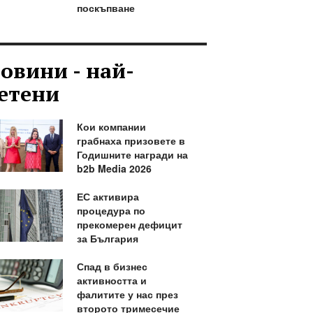
поскъпване
овини - най-
етени
Кои компании
грабнаха призовете в
Годишните награди на
b2b Media 2026
ЕС активира
процедура по
прекомерен дефицит
за България
Спад в бизнес
активността и
фалитите у нас през
второто тримесечие