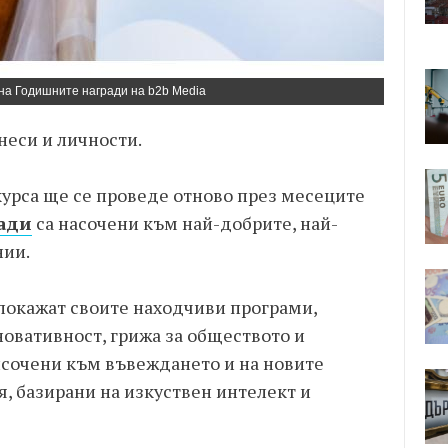
 на Годишните награди на b2b Media
неси и личности.
урса ще се проведе отново през месеците
ади
са насочени към най-добрите, най-
нии.
покажат своите находчиви програми,
иновативност, грижа за обществото и
ансочени към въвеждането и на новите
, базирани на изкуствен интелект и