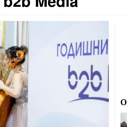
 b2b Media
О