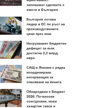
заплашват сделките с
имоти в България
България остава
лидер в ЕС по ръст на
производствените
цени през юни
Натрупаният бюджетен
дефицит за юли
достигна 2,2 млрд.
евро
САЩ и Япония с рядка
координирана
интервенция за
спасяване на йената
Обнародван е Бюджет
2026: По-високи
осигуровки, нови
хазартни такси и