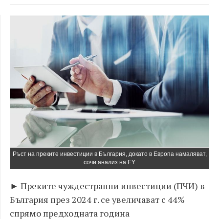
Ръст на преките инвестиции в България, докато в Европа намаляват,
сочи анализ на EY
► Преките чуждестранни инвестиции (ПЧИ) в
България през 2024 г. се увеличават с 44%
спрямо предходната година