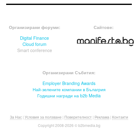
FOOTER-ФОРУМИ
FOOTER-MIDDLE
Организирани форуми:
Сайтове:
Digital Finance
Cloud forum
Smart conference
FOOTER-СЪБИТИЯ
Организирани Събития:
Employer Branding Awards
Най-зелените компании в Бълагрия
Годишни награди на b2b Media
За Нас
|
Условия за ползване
|
Поверителност
|
Реклама
|
Контакти
Copyright 2008-
2026 © b2bmedia.bg