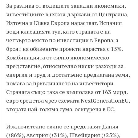
За разлика от водещите западни икономики,
инвестициите в някои държави от Централна,
Източна и Южна Европа нарастват. Испания
води класацията тук, като страната е на
четвърто място по инвестиции в Европа, а
броят на обявените проекти нараства с 15%.
Комбинацията от силно икономическо
представяне, относително ниски разходи за
енергия и труд и достатъчно предлагана земя,
помага за привличането на инвеститори.
Страната също така се възползва от 163 млрд.
евро средства чрез схемата NextGenerationEU,
втората най-голяма сума, осигурена в ЕС.
Изключително силно се представят Дания
(+86%), Австрия (+31%), Швейцария (+25%),