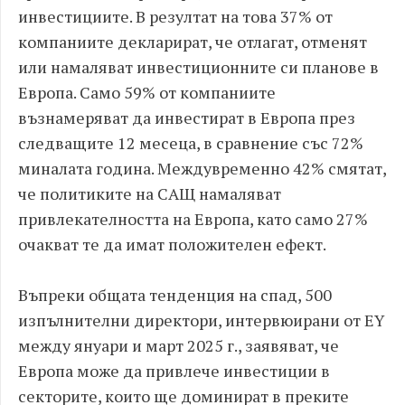
инвестициите. В резултат на това 37% от
компаниите декларират, че отлагат, отменят
или намаляват инвестиционните си планове в
Европа. Само 59% от компаниите
възнамеряват да инвестират в Европа през
следващите 12 месеца, в сравнение със 72%
миналата година. Междувременно 42% смятат,
че политиките на САЩ намаляват
привлекателността на Европа, като само 27%
очакват те да имат положителен ефект.
Въпреки общата тенденция на спад, 500
изпълнителни директори, интервюирани от EY
между януари и март 2025 г., заявяват, че
Европа може да привлече инвестиции в
секторите, които ще доминират в преките