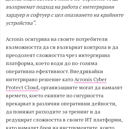
възприемат подход на работа с интегрирани
хардуер и софтуер с цел опазването на крайните
устройства“
.
Acronis осигурява на своите потребители
възможността да си възвърнат контрола и да
преодолеят сложността чрез интергирана
платформа, което води до по-голяма
оперативна ефективност. Внедрявайки
интегрирано решение като
Acronis Cyber
Protect Cloud
, организациите могат да намалят
времето, което екипите по сигурността
прекарват в различни оперативни дейности,
да понижат разходите за тренинг и да
редуцират сложността в своите ИТ платформи,
като намалят броя на инструментите, които