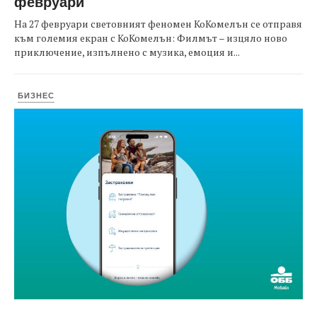
февруари
На 27 февруари световният феномен КоКомелън се отправя
към големия екран с КоКомелън: Филмът – изцяло ново
приключение, изпълнено с музика, емоция и...
БИЗНЕС