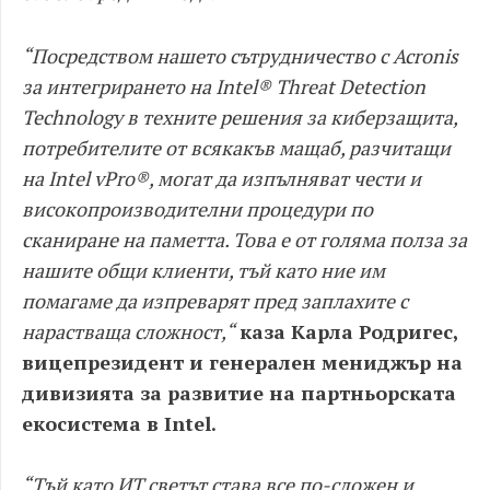
“Посредством нашето сътрудничество с Acronis
за интегрирането на Intel® Threat Detection
Technology в техните решения за киберзащита,
потребителите от всякакъв мащаб, разчитащи
на Intel vPro®, могат да изпълняват чести и
високопроизводителни процедури по
сканиране на паметта. Това е от голяма полза за
нашите общи клиенти, тъй като ние им
помагаме да изпреварят пред заплахите с
нарастваща сложност,“
каза Карла Родригес,
вицепрезидент и генерален мениджър на
дивизията за развитие на партньорската
екосистема в Intel.
“Тъй като ИТ светът става все по-сложен и