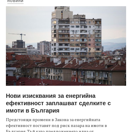
НОВИНИ
Нови изисквания за енергийна
ефективност заплашват сделките с
имоти в България
Предстоящи промени в Закона за енергийната
ефективност поставят под риск пазара на имоти в
България. Тъй като предложението идва от