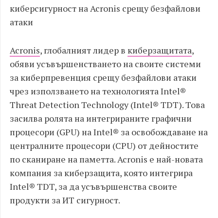
киберсигурност на Acronis срещу безфайлови
атаки
Acronis
, глобалният лидер в
киберзащитата
,
обяви усъвършенстването на своите системи
за киберпревенция срещу безфайлови атаки
чрез използването на технологията Intel®
Threat Detection Technology (Intel® TDT). Това
засилва ролята на интегрираните графични
процесори (GPU) на Intel® за освобождаване на
централните процесори (CPU) от дейностите
по сканиране на паметта. Acronis е най-новата
компания за киберзащита, която интегрира
Intel® TDT, за да усъвършенства своите
продукти за ИТ сигурност.