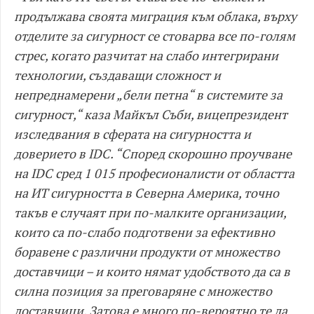
продължава своята миграция към облака, върху
отделите за сигурност се стоварва все по-голям
стрес, когато разчитат на слабо интегрирани
технологии, създаващи сложност и
непреднамерени „бели петна“ в системите за
сигурност,“ каза Майкъл Съби, вицепрезидент
изследвания в сферата на сигурността и
доверието в IDC. “Според скорошно проучване
на IDC сред 1 015 професионалисти от областта
на ИТ сигурността в Северна Америка, точно
такъв е случаят при по-малките организации,
които са по-слабо подготвени за ефективно
боравене с различни продукти от множество
доставчици – и които нямат удобството да са в
силна позиция за преговаряне с множество
доставчици. Затова е много по-вероятно те да