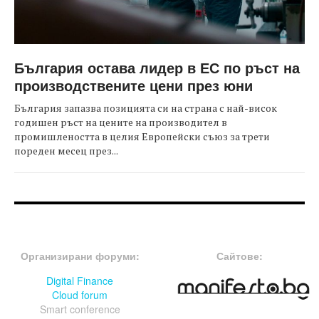
България остава лидер в ЕС по ръст на
производствените цени през юни
България запазва позицията си на страна с най-висок
годишен ръст на цените на производител в
промишлеността в целия Европейски съюз за трети
пореден месец през...
FOOTER-ФОРУМИ
FOOTER-MIDDLE
Организирани форуми:
Сайтове:
Digital Finance
Cloud forum
Smart conference