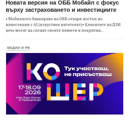
Новата версия на ОББ Мобайл с фокус
върху застраховането и инвестициите
• Мобилното банкиране на ОББ отваря достъп до
инвестиции с AI (изкуствен интетелкт)• Клиентите на ДЗИ
вече могат да следят своите лимити и покрития...
МЕДИИ И PR