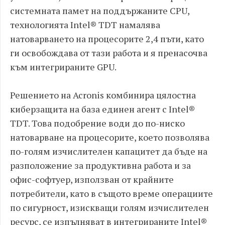
системната памет на поддържаните CPU,
технологията Intel® TDT намалява
натоварването на процесорите 2,4 пъти, като
ги освобождава от тази работа и я пренасочва
към интегрираните GPU.
Решението на Acronis комбинира цялостна
киберзащита на база единен агент с Intel®
TDT. Това подобрение води до по-ниско
натоварване на процесорите, което позволява
по-голям изчислителен капацитет да бъде на
разположение за продуктивна работа и за
офис-софтуер, използван от крайните
потребители, като в същото време операциите
по сигурност, изискващи голям изчислителен
ресурс, се изпълняват в интегрираните Intel®