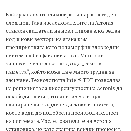
Киберзаплахите еволюират и нарастват ден
след ден. Така изследователите на Acronis
станаха свидетели на нови типове зловреден
код и нови вектори на атака към
предприятията като полиморфни зловредни
системи и безфайлови атаки. Много от
заплахите използват подхода „само-в-
паметта“, който може да е много труден за
засичане. Технологията Intel® TDT позволява
на решенията за киберсигурност на Acronis да
освободят изчислителни ресурси при
сканиране на твърдите дискове и паметта,
което води до подобрена производителност
на системата. Изследователите на Acronis
установиха, че като сканира всички процеси в