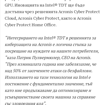
GPU. Иновацията на Intel® TDT ще бъде
достъпна чрез решенията Acronis Cyber Protect
Cloud, Acronis Cyber Protect, както и Acronis
Cyber Protect Home Office.
“Интегрирането на Intel® TDT в решенията за
киберзащита на Acronis е логична стъпка за
посрещане на нуждите на нашите потребители,
“каза Патрик Пулвермюлер, CEO на Acronis.
“През изминалата година ние забелязахме, че
над 50% от засечените атаки са безфайлови.
Използването на тази технология на Intel е
постижение с фундаментално значение, тъй
като ние продължаваме да оптимизираме и
усъвършенстваме своята машина за справяне
със зловредния код“.