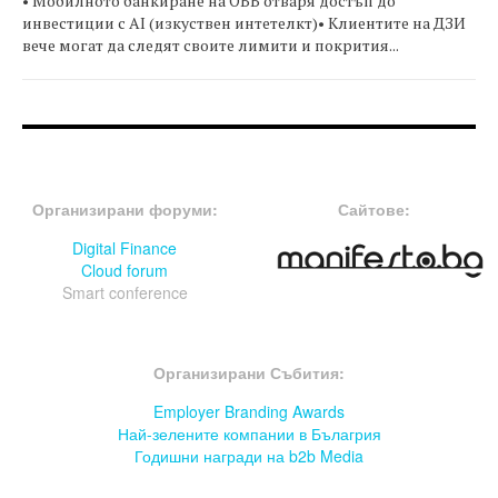
• Мобилното банкиране на ОББ отваря достъп до
инвестиции с AI (изкуствен интетелкт)• Клиентите на ДЗИ
вече могат да следят своите лимити и покрития...
FOOTER-ФОРУМИ
FOOTER-MIDDLE
Организирани форуми:
Сайтове:
Digital Finance
Cloud forum
Smart conference
FOOTER-СЪБИТИЯ
Организирани Събития:
Employer Branding Awards
Най-зелените компании в Бълагрия
Годишни награди на b2b Media