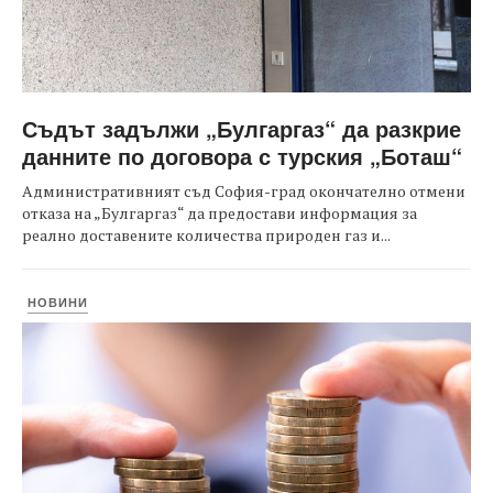
Съдът задължи „Булгаргаз“ да разкрие
данните по договора с турския „Боташ“
Административният съд София-град окончателно отмени
отказа на „Булгаргаз“ да предостави информация за
реално доставените количества природен газ и...
НОВИНИ