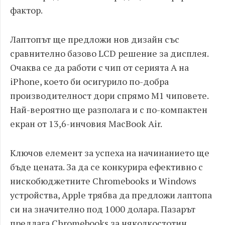
фактор.
Лаптопът ще предложи нов дизайн със
сравнително базово LCD решение за дисплея.
Очаква се да работи с чип от серията A на
iPhone, което би осигурило по-добра
производителност дори спрямо M1 чиповете.
Най-вероятно ще разполага и с по-компактен
екран от 13,6-инчовия MacBook Air.
Ключов елемент за успеха на начинанието ще
бъде цената. За да се конкурира ефективно с
нискобюджетните Chromebooks и Windows
устройства, Apple трябва да предложи лаптопа
си на значително под 1000 долара. Пазарът
предлага Chromebooks за няколкостотин