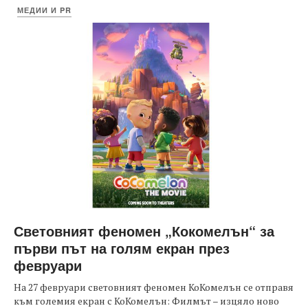
МЕДИИ И PR
Световният феномен „Кокомелън“ за
първи път на голям екран през
февруари
На 27 февруари световният феномен КоКомелън се отправя
към големия екран с КоКомелън: Филмът – изцяло ново