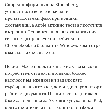
Според информация на Bloomberg,
устройството вече е в начални
производствени фази при външни
доставчици, а Apple активно тества прототипи
вътрешно. Основната цел на технологичния
гигант е да привлече потребители на
Chromebooks и бюджетни Windows компютри
към своята екосистема.
Новият Mac е проектиран с мисъл за масовия
потребител, студенти и малкия бизнес,
насочен към ежедневни задачи като
сърфиране в интернет, лек медиен редактор и
работа с документи. Планира се също така да
бъде алтернатива за бъдещи купувачи на iPad,
които предпочитат по-традиционен форм-