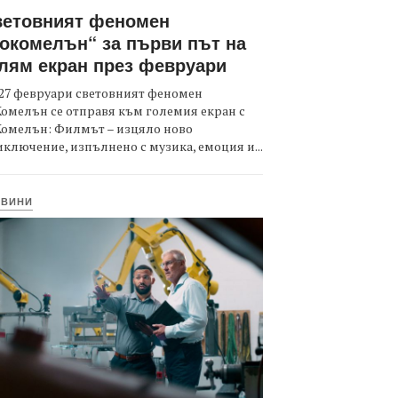
ветовният феномен
окомелън“ за първи път на
лям екран през февруари
27 февруари световният феномен
омелън се отправя към големия екран с
Комелън: Филмът – изцяло ново
ключение, изпълнено с музика, емоция и...
ОВИНИ