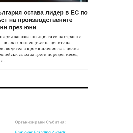
лгария остава лидер в ЕС по
ст на производствените
ни през юни
гария запазва позицията си на страна с
-висок годишен ръст на цените на
оизводител в промишлеността в целия
опейски съюз за трети пореден месец
з...
OOTER-СЪБИТИЯ
Организирани Събития:
Employer Branding Awards