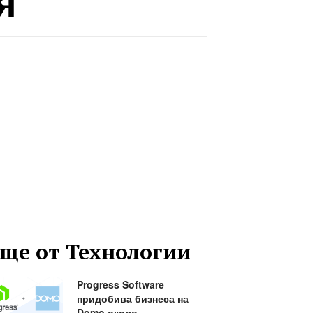
я
ще от Технологии
Progress Software
придобива бизнеса на
Domo около