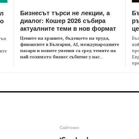
Бизнесът търси не лекции, а
Бъ
йл
диалог: Кошер 2026 събира
ръ
то
актуалните теми в нов формат
це
Цените на храните, бъдещето на труда,
Бъл
тъп
финансите в България, AI, международните
най
пазари и новите умения са сред темите на
пр
оите
най-голямото бизнес събитие у нас
...
Евр
пре
FOOTER-MIDDLE
F
Сайтове: