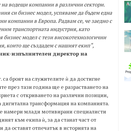
 на водещи компании в различни сектори.
ия си бизнес модел, успяваме да бъдем една
и компании в Европа. Радвам се, че заедно с
еним транспортната индустрия, като
 бизнес модел с тези високотехнологични
я, които ще създадем с нашият екип“,
тник-изпълнителен директор на
. са броят на служителите ѝ да достигне
ите през тази година ще е разрастването на
дприета с откриването на различни позиции,
а дигитална трансформация на компанията.
 ще намери млади мотивирани специалисти
инят към екипа ѝ, за да станат част от
 да оставят отпечатък в историята на