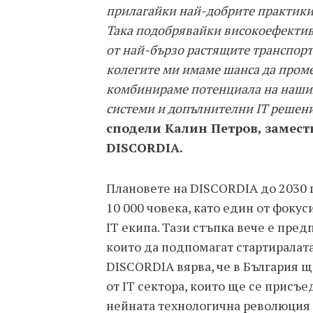
прилагайки най-добрите практики
Така подобрявайки високоефективн
от най-бързо растящите транспортн
колегите ми имаме шанса да пром
комбинираме потенциалa на нашия
системи и допълнителни IT решени
сподели Калин Петров, замес
DISCORDIA.
Плановете на DISCORDIA до 2030 г
10 000 човека, като един от фокус
IT екипа. Тази стъпка вече е пре
които да подпомагат стартиралат
DISCORDIA вярва, че в България
от IT сектора, които ще се присъед
нейната технологична революция и