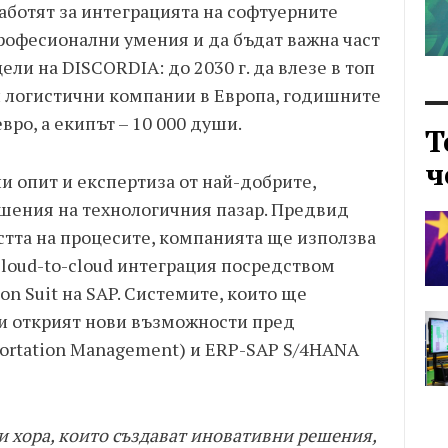
аботят за интеграцията на софтуерните
рофесионални умения и да бъдат важна част
ли на DISCORDIA: до 2030 г. да влезе в топ
и логистични компании в Европа, годишните
вро, а екипът – 10 000 души.
Т
ч
и опит и експертиза от най-добрите,
ения на технологичния пазар. Предвид
стта на процесите, компанията ще използва
loud-to-cloud интеграция посредством
tion Suit на SAP. Системите, които ще
и открият нови възможности пред
portation Management) и ERP-SAP S/4HANA
 хора, които създават иновативни решения,