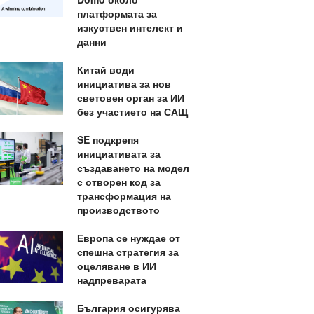
платформата за
изкуствен интелект и
данни
Китай води
инициатива за нов
световен орган за ИИ
без участието на САЩ
SE подкрепя
инициативата за
създаването на модел
с отворен код за
трансформация на
производството
Европа се нуждае от
спешна стратегия за
оцеляване в ИИ
надпреварата
България осигурява