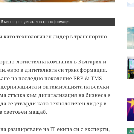
5 млн. евро в дигитална трансформация
и като технологичен лидер в транспортно-
ортно-логистична компания в България и
лн. евро в дигиталната си трансформация.
ване на последно поколение ERP & TMS
одернизацията и оптимизацията на всички
ма стъпка към дигитализация на бизнеса е
 да се утвърди като технологичен лидер в
в световен мащаб.
на разширяване на IT екипа си с експерти,