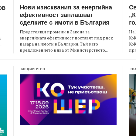
Нови изисквания за енергийна
С
ов
ефективност заплашват
„К
сделките с имоти в България
го
Предстоящи промени в Закона за
На 
енергийната ефективност поставят под риск
КоК
и
пазара на имоти в България. Тъй като
Ко
.
предложението идва от Министерството...
при
МЕДИИ И PR
Н