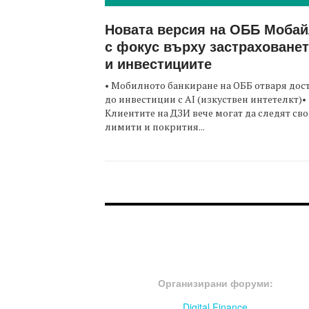
Новата версия на ОББ Моба
с фокус върху застраховане
и инвестициите
• Мобилното банкиране на ОББ отваря дос
до инвестиции с AI (изкуствен интетелкт)•
Клиентите на ДЗИ вече могат да следят св
лимити и покрития...
FOOTER-ФОРУМИ
Организирани форуми:
Digital Finance