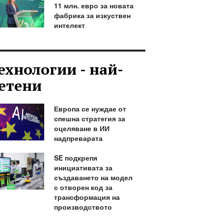
11 млн. евро за новата
фабрика за изкуствен
интелект
ехнологии - най-
етени
Европа се нуждае от
спешна стратегия за
оцеляване в ИИ
надпреварата
SE подкрепя
инициативата за
създаването на модел
с отворен код за
трансформация на
производството