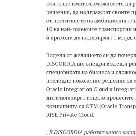
които ще имат възможността да р
решения, да надграждат своите п
от постигането на амбициозните це
10 на най-големите транспортни 
ѝ приходи да надхвърлят 1 млрд. е
Водена от желанието си да почерп
DISCORDIA ще внедри водещи реш
спецификата на бизнеса и сложно
последно поколение решение за c
Oracle Integration Cloud и Integra
дигитализират изцяло процесите 
компанията са OTM (Oracle Trans
RISE Private Cloud.
„В DISCORDIA работят много млади