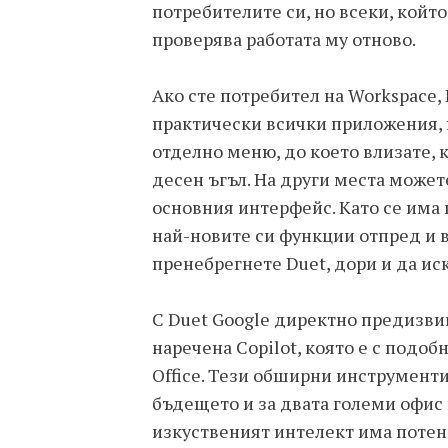
потребителите си, но всеки, който
проверява работата му отново.
Ако сте потребител на Workspace, 
практически всички приложения, к
отделно меню, до което влизате, 
десен ъгъл. На други места может
основния интерфейс. Като се има 
най-новите си функции отпред и в
пренебрегнете Duet, дори и да иск
С Duet Google директно предизвик
наречена Copilot, която e с подоб
Office. Тези обширни инструменти 
бъдещето и за двата големи офис 
изкуственият интелект има потен