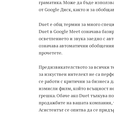
граматика. Може да бъде използв
от Google Диск, както и за обобщ
Duet е общ термин за много спец
Duet в Google Meet означава бази
осветлението и звука заедно с ав
означава автоматични обобщения 
прочетете.
Предизвикателството за всички т
за изкуствен интелект не са перфе
се работи с критични за бизнеса д
измисли филм, който всъщност не 
грешка. Обаче ако Duet тълкува 
продажбите на вашата компания, 
Асистентът се опитва да се прид