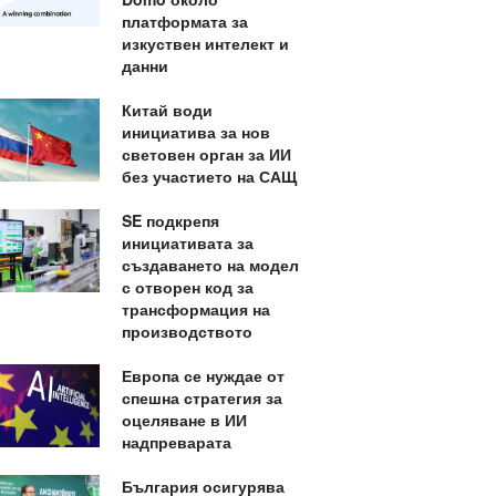
платформата за
изкуствен интелект и
данни
Китай води
инициатива за нов
световен орган за ИИ
без участието на САЩ
SE подкрепя
инициативата за
създаването на модел
с отворен код за
трансформация на
производството
Европа се нуждае от
спешна стратегия за
оцеляване в ИИ
надпреварата
България осигурява