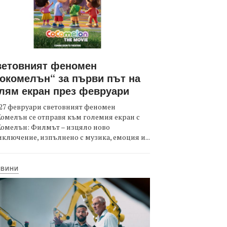
ветовният феномен
окомелън“ за първи път на
лям екран през февруари
27 февруари световният феномен
омелън се отправя към големия екран с
Комелън: Филмът – изцяло ново
ключение, изпълнено с музика, емоция и...
ОВИНИ