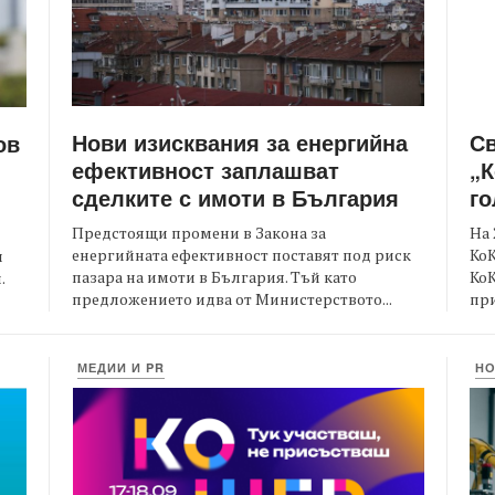
Нови изисквания за енергийна
С
ов
ефективност заплашват
„К
сделките с имоти в България
го
Предстоящи промени в Закона за
На 
енергийната ефективност поставят под риск
КоК
и
пазара на имоти в България. Тъй като
Ко
.
предложението идва от Министерството...
при
МЕДИИ И PR
Н