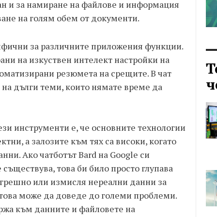
ан и за намиране на файлове и информация
аване на голям обем от документи.
ифични за различните приложения функции.
рани на изкуствен интелект настройки на
Т
томатизирани резюмета на срещите. В чат
ч
на дълги теми, които нямате време да
ези инструменти е, че основните технологии
ктни, а залозите към тях са високи, когато
анни. Ако чатботът Bard на Google си
съществува, това би било просто глупава
погрешно или измисля нереални данни за
това може да доведе до големи проблеми.
ържа към данните и файловете на