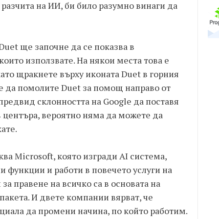
 разчита на ИИ, би било разумно винаги да
Duet ще започне да се показва в
оито използвате. На някои места това е
като щракнете върху иконата Duet в горния
е да помолите Duet за помощ направо от
предвид склонността на Google да поставя
 центъра, вероятно няма да можете да
ате.
ва Microsoft, която изгради AI система,
ни функции и работи в повечето услуги на
за правене на всичко са в основата на
пакета. И двете компании вярват, че
циала да промени начина, по който работим.