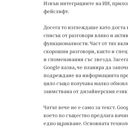
Извън интеграциите на ИИ, прило
фейслифт.
Досега то изглеждаше като доста
списък от разговори вляво и акти
функционалности. Част от тях вкл
скорошни разговори, както и спец
и споменавания със звезда. Засег
Google казва, че планира да запо
подреждане на информацията пре
цяло също получава малко обновле
заимствана от дизайнерския език н
Чатът вече не е само за текст. G
което по същество предлага начин
едно щракване. Основната техноло