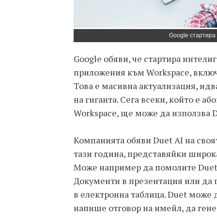
Google стартира 
Google обяви, че стартира интели
приложения към Workspace, включит
Това е масивна актуализация, ид
на гиганта. Сега всеки, който е аб
Workspace, ще може да използва D
Компанията обяви Duet AI на своя
тази година, представяйки широка
Може например да помолите Duet 
Документи в презентация или да г
в електронна таблица. Duet може 
напише отговор на имейл, да ген