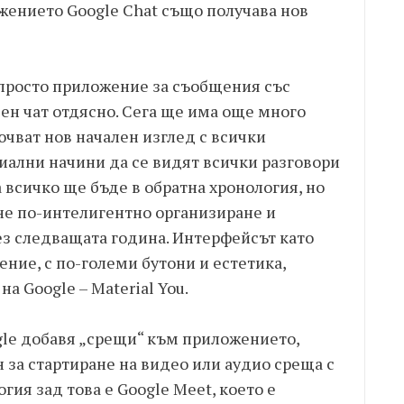
жението Google Chat също получава нов
 просто приложение за съобщения със
вен чат отдясно. Сега ще има още много
ючват нов начален изглед с всички
иални начини да се видят всички разговори
а всичко ще бъде в обратна хронология, но
чне по-интелигентно организиране и
з следващата година. Интерфейсът като
ние, с по-големи бутони и естетика,
а Google – Material You.
oogle добавя „срещи“ към приложението,
 за стартиране на видео или аудио среща с
гия зад това е Google Meet, което е