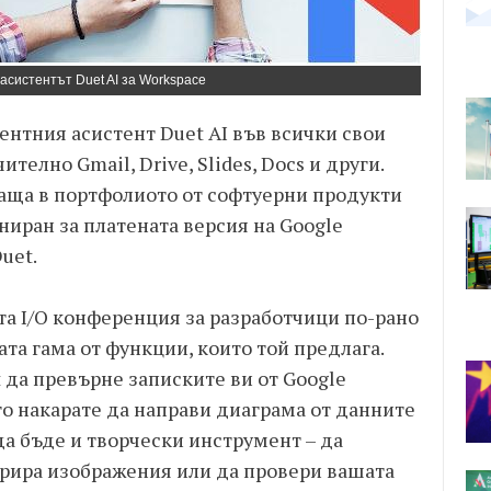
асистентът Duet AI за Workspace
гентния асистент Duet AI във всички свои
елно Gmail, Drive, Slides, Docs и други.
ваща в портфолиото от софтуерни продукти
ониран за платената версия на Google
uet.
та I/O конференция за разработчици по-рано
та гама от функции, които той предлага.
да превърне записките ви от Google
о накарате да направи диаграма от данните
да бъде и творчески инструмент – да
ерира изображения или да провери вашата