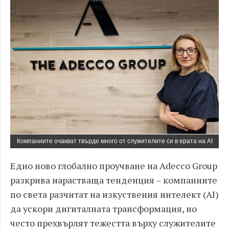
Компаниите очакват твърде много от служителите си в ерата на AI
Едно ново глобално проучване на Adecco Group
разкрива нарастваща тенденция – компаниите
по света разчитат на изкуствения интелект (AI)
да ускори дигиталната трансформация, но
често прехвърлят тежестта върху служителите