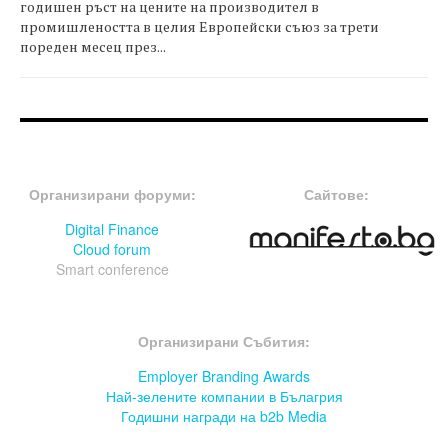
годишен ръст на цените на производител в
промишлеността в целия Европейски съюз за трети
пореден месец през...
FOOTER-ФОРУМИ
FOOTER-MIDDLE
Организирани форуми:
Сайтове:
Digital Finance
Cloud forum
Smart conference
FOOTER-СЪБИТИЯ
Организирани Събития:
Employer Branding Awards
Най-зелените компании в Бълагрия
Годишни награди на b2b Media