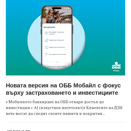
Новата версия на ОББ Мобайл с фокус
върху застраховането и инвестициите
• Мобилното банкиране на ОББ отваря достъп до
инвестиции с AI (изкуствен интетелкт)• Клиентите на ДЗИ
вече могат да следят своите лимити и покрития...