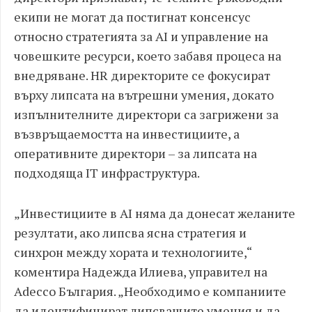
екипи не могат да постигнат консенсус
относно стратегията за AI и управление на
човешките ресурси, което забавя процеса на
внедряване. HR директорите се фокусират
върху липсата на вътрешни умения, докато
изпълнителните директори са загрижени за
възвръщаемостта на инвестициите, а
оперативните директори – за липсата на
подходяща IT инфраструктура.
„Инвестициите в AI няма да донесат желаните
резултати, ако липсва ясна стратегия и
синхрон между хората и технологиите,“
коментира Надежда Илиева, управител на
Adecco България. „Необходимо е компаниите
да идентифицират липсващите умения и да