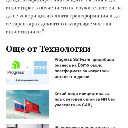
инвестират в обучението на служителите си, за
да се ускори дигиталната трансформация и да
се гарантира адекватно възвръщаемост на
инвестициите.“
Още от Технологии
Progress Software придобива
бизнеса на Domo около
платформата за изкуствен
интелект и данни
Китай води инициатива за
нов световен орган за ИИ без
участието на САЩ
SE подкрепя инициативата за