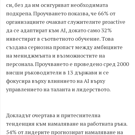
си, без да им осигуряват необходимата
подкрепа. Проучването показва, че 66% от
организациите очакват служителите proactive
да се адаптират към AI, докато само 32%
инвестират в съответното обучение. Това
създава сериозна пропаст между амбициите
на мениджмънта и възможностите на
персонала. Проучването е проведено сред 2000
висши ръководители в 13 държави и се
фокусира върху влиянието на AI върху
управлението на таланта и лидерството.
Докладът очертава и притеснителна
тенденция към намаляване на работната ръка.
54% от лидерите прогнозират намаляване на