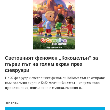
Световният феномен „Кокомелън“ за
първи път на голям екран през
февруари
На 27 февруари световният феномен КоКомелън се отправя
към големия екран с КоКомелън: Филмът – изцяло ново
приключение, изпълнено с музика, емоция и...
БИЗНЕС