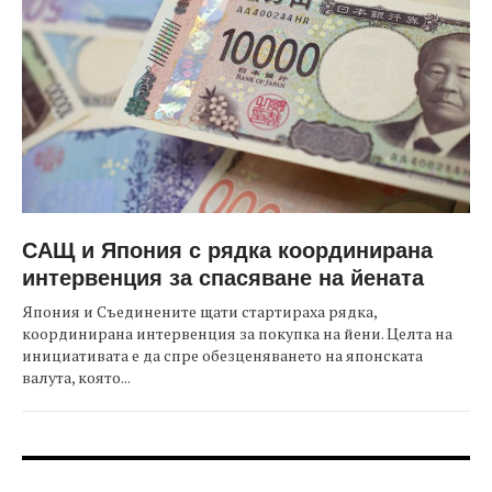
САЩ и Япония с рядка координирана
интервенция за спасяване на йената
Япония и Съединените щати стартираха рядка,
координирана интервенция за покупка на йени. Целта на
инициативата е да спре обезценяването на японската
валута, която...