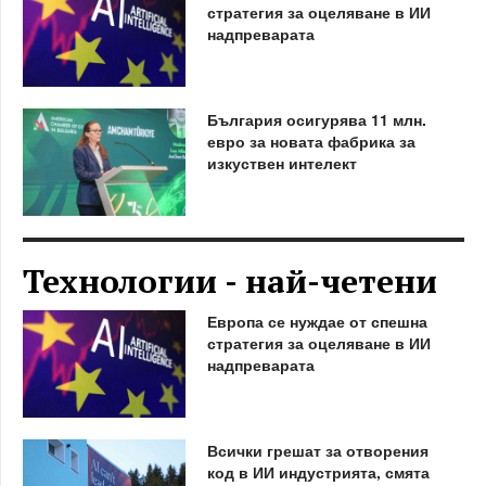
стратегия за оцеляване в ИИ
надпреварата
България осигурява 11 млн.
евро за новата фабрика за
изкуствен интелект
Технологии - най-четени
Европа се нуждае от спешна
стратегия за оцеляване в ИИ
надпреварата
Всички грешат за отворения
код в ИИ индустрията, смята