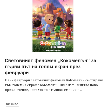
Световният феномен „Кокомелън“ за
първи път на голям екран през
февруари
На 27 февруари световният феномен КоКомелън се отправя
към големия екран с КоКомелън: Филмът – изцяло ново
приключение, изпълнено с музика, емоция и...
БИЗНЕС