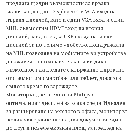
предлага щедри възможности за връзка,
включващи един DisplayPort и VGA вход на
първия дисплей, като и един VGA вход и един
MHL-съвместим HDMI вход на втория
дисплей, заедно с два USB входа на всеки
дисплей за по-голямо удобство. Поддръжката
на MHL позволява на мобилните ви устройства
да оживеят на големия екран и ви дава
възможност да гледате съдържание директно
от съвместим смартфон или таблет, докато в
същото време го зареждате.
Мониторът две-в-едно на Philips е
оптималният дисплей за всяка среда. Идеален
за разширяване на мястото в офиса, мониторът
позволява сравнение на два документа един
до друг и повече екранна площ за преглед на