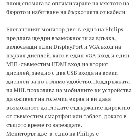
площ спомага за оптимизиране на мястото на
бюрото и избягване на бъркотията от кабели.
Елегантният монитор две-в-едно на Philips
предлага щедри възможности за връзка,
включващи един DisplayPort и VGA вход на
първия дисплей, като и един VGA вход и един
MHL-съвместим HDMI вход на втория
дисплей, заедно с два USB входа на всеки
дисплей за по-голямо удобство. Поддръжката
на MHL позволява на мобилните ви устройства
да оживеят на големия екран и ви дава
възможност да гледате съдържание директно
от съвместим смартфон или таблет, докато в
същото време го зареждате.
Мониторът две-в-едно на Philips е