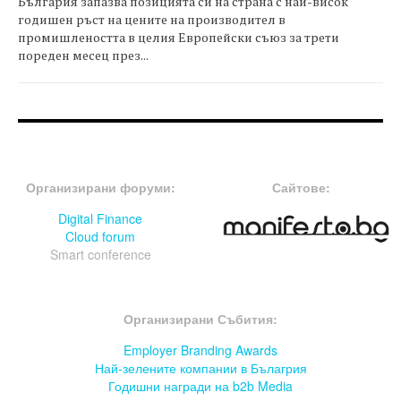
България запазва позицията си на страна с най-висок
годишен ръст на цените на производител в
промишлеността в целия Европейски съюз за трети
пореден месец през...
FOOTER-ФОРУМИ
FOOTER-MIDDLE
Организирани форуми:
Сайтове:
Digital Finance
Cloud forum
Smart conference
FOOTER-СЪБИТИЯ
Организирани Събития:
Employer Branding Awards
Най-зелените компании в Бълагрия
Годишни награди на b2b Media