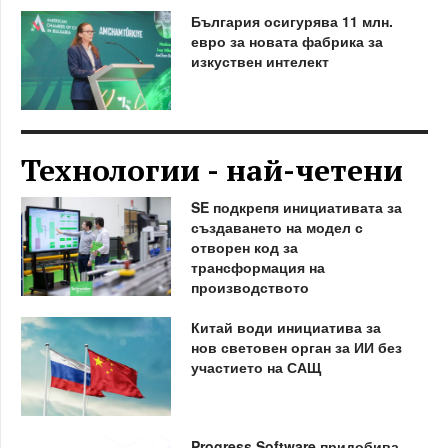
България осигурява 11 млн.
евро за новата фабрика за
изкуствен интелект
Технологии - най-четени
SE подкрепя инициативата за
създаването на модел с
отворен код за
трансформация на
производството
Китай води инициатива за
нов световен орган за ИИ без
участието на САЩ
Progress Software придобива