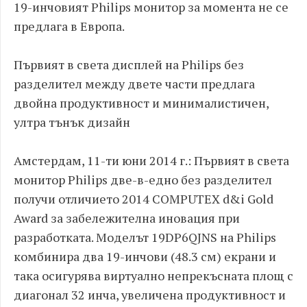
19-инчовият Philips монитор за момента не се
предлага в Европа.
Първият в света дисплей на Philips без
разделител между двете части предлага
двойна продуктивност и минималистичен,
ултра тънък дизайн
Амстердам, 11-ти юни 2014 г.: Първият в света
монитор Philips две-в-едно без разделител
получи отличието 2014 COMPUTEX d&i Gold
Award за забележителна иновация при
разработката. Моделът 19DP6QJNS на Philips
комбинира два 19-инчови (48.3 см) екрани и
така осигурява виртуално непрекъсната площ с
диагонал 32 инча, увеличена продуктивност и