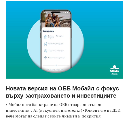
Новата версия на ОББ Мобайл с фокус
върху застраховането и инвестициите
• Мобилното банкиране на ОББ отваря достъп до
инвестиции с AI (изкуствен интетелкт)• Клиентите на ДЗИ
вече могат да следят своите лимити и покрития...